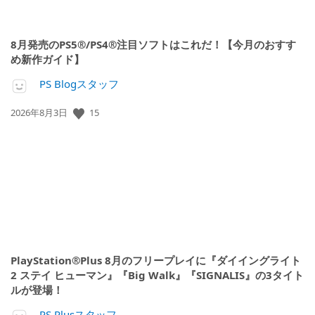
8月発売のPS5®/PS4®注目ソフトはこれだ！【今月のおすす
め新作ガイド】
PS Blogスタッフ
15
公
2026年8月3日
開
日:
PlayStation®Plus 8月のフリープレイに『ダイイングライト
2 ステイ ヒューマン』『Big Walk』『SIGNALIS』の3タイト
ルが登場！
PS Plusスタッフ