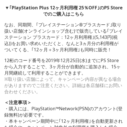
▼｢PlayStation Plus 12ヶ月利用権 25％OFF｣のPS Store
でのご購入はこちら
なお、同期間、｢プレイステーション®プラスカード｣取り
扱い店舗(オンラインショップ含む)で販売している｢プレイ
ステーション プラスカード：12ヶ月利用権｣(5,143円(税
込))をお買い求めいただくと、なんと3ヵ月分の利用権が
ついてくる、｢12ヶ月＋3ヶ月利用権｣も同時に販売！
12桁のコード番号を2019年12月25日(水)までにPS Store
から入力することで、3ヶ月分が自動的に追加され、15ヶ
月間継続して利用することができます。
※取り扱い店舗によって、キャンペーン内容が異なる場合
がありますのでご注意ください。詳細は各店舗様にお問い
合わせください。
＜注意事項＞
・購入には、PlayStation™Network(PSN)のアカウント(登
録無料)が必要です。
・本キャンペーン期間中に｢12ヶ月利用権｣を自動更新され