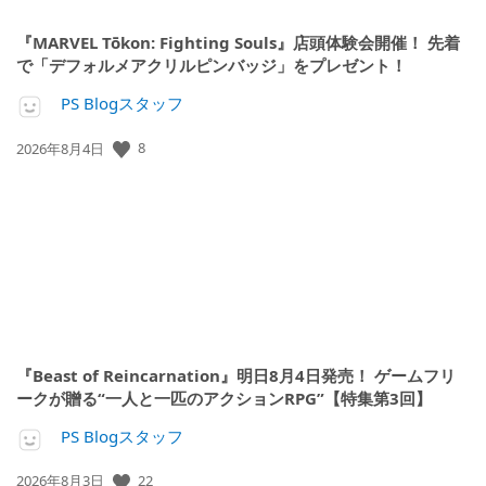
『MARVEL Tōkon: Fighting Souls』店頭体験会開催！ 先着
で「デフォルメアクリルピンバッジ」をプレゼント！
PS Blogスタッフ
8
公
2026年8月4日
開
日:
『Beast of Reincarnation』明日8月4日発売！ ゲームフリ
ークが贈る“一人と一匹のアクションRPG”【特集第3回】
PS Blogスタッフ
22
公
2026年8月3日