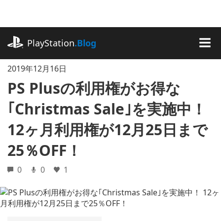
記
事
に
playstation.com
ス
PlayStation
.Blog
キ
MEN
ッ
2019年12月16日
プ
PS Plusの利用権がお得な
｢Christmas Sale｣を実施中！
12ヶ月利用権が12月25日まで
25％OFF！
0
0
1