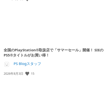
開
日:
全国のPlayStation®取扱店で「サマーセール」開催！ SIEの
PS5®タイトルがお買い得！
PS Blogスタッフ
15
公
2026年8月3日
開
日: