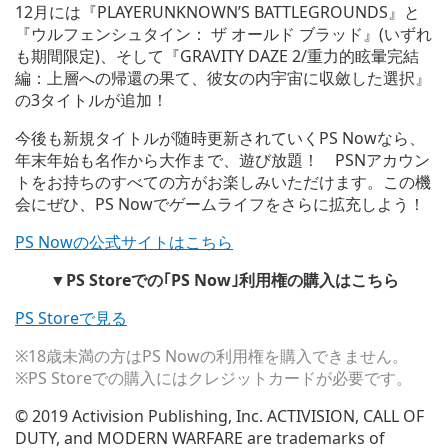
12月には『PLAYERUNKNOWN’S BATTLEGROUNDS』と
『ウルフェンシュタイン： ザ オールド ブラッド』(いずれ
も期間限定)、そして『GRAVITY DAZE 2/重力的眩暈完結
編：上層への帰還の果て、彼女の内宇宙に収斂した選択』
の3タイトルが追加！
今後も新規タイトルが随時更新されていくPS Nowなら、
年末年始も名作から大作まで、遊び放題！ PSNアカウン
トをお持ちのすべての方がお楽しみいただけます。この機
会にぜひ、PS Nowでゲームライフをさらに拡充しよう！
PS Nowの公式サイトはこちら
▼PS Storeでの｢PS Now｣利用権の購入はこちら
PS Storeで見る
※18歳未満の方はPS Nowの利用権を購入できません。
※PS Storeでの購入にはクレジットカードが必要です。
© 2019 Activision Publishing, Inc. ACTIVISION, CALL OF
DUTY, and MODERN WARFARE are trademarks of