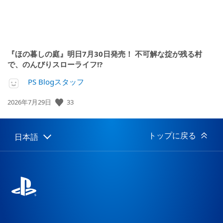
『ほの暮しの庭』明日7月30日発売！ 不可解な掟が残る村
で、のんびりスローライフ!?
PS Blogスタッフ
33
公
2026年7月29日
開
日:
トップに戻る
日本語
Select
Current
a
region:
region