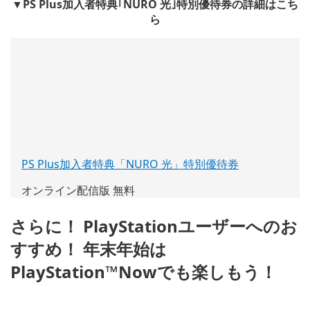
▼PS Plus加入者特典｢NURO 光｣特別優待券の詳細はこち
ら
PS Plus加入者特典「NURO 光」特別優待券
(新
し
オンライン配信版 無料
い
ウ
さらに！ PlayStationユーザーへのお
ィ
ン
すすめ！ 年末年始は
ド
PlayStation™Nowでも楽しもう！
ウ
で
開