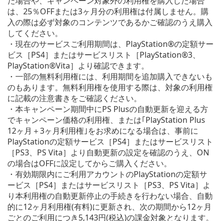
た場合や、キャンペーン対象外の利用権を購入した場合
は、25％OFFまたは3ヶ月分の利用権は付属しません。購
入の際は必ず対象のコンテンツであるかご確認のうえ購入
してください。
・現在のサービスご利用期間は、PlayStation®の定額サー
ビス［PS4］またはサービスリスト［PlayStation®3、
PlayStation®Vita］より確認できます。
・一部の無料利用権には、利用期間を追加購入できないも
のもあります。無料利用権を使用する際は、対象の利用権
に記載の注意書きをご確認ください。
・本キャンペーン期間中にPS Plusの自動更新を迎える方
でキャンペーン価格の利用権、または｢PlayStation Plus
12ヶ月＋3ヶ月利用権｣をお求めになる場合は、事前に
PlayStationの定額サービス［PS4］またはサービスリスト
［PS3、PS Vita］より自動更新の設定を確認のうえ、ON
の場合はOFFに設定してからご購入ください。
・有効期限内にご利用アカウントのPlayStationの定額サ
ービス［PS4］またはサービスリスト［PS3、PS Vita］よ
り本利用権の自動更新停止の手続きを行わない場合、自動
的に12ヶ月利用権(有料)に更新され、次の期間から12ヶ月
ごとのご利用につき5,143円(税込)の課金対象となります。