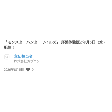
『モンスターハンターワイルズ』 序盤体験版が8月5日（水）
配信！
宣伝担当者
株式会社カプコン
9
公
2026年8月5日
開
日: