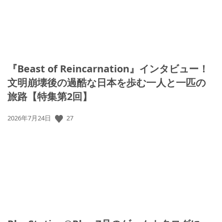
『Beast of Reincarnation』インタビュー！
文明崩壊後の過酷な日本を歩む一人と一匹の
旅路【特集第2回】
27
公
2026年7月24日
開
日: