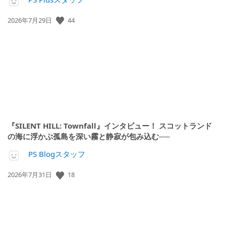
44
公
2026年7月29日
開
日:
『SILENT HILL: Townfall』インタビュー！ スコットランド
の海に浮かぶ孤島を深い霧と静寂が包み込む──
PS Blogスタッフ
18
公
2026年7月31日
開
日: