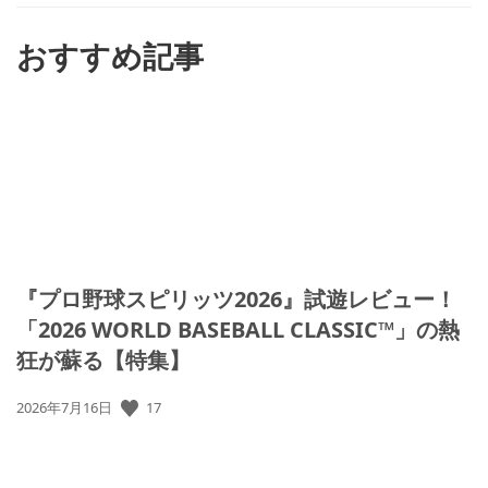
す
る
おすすめ記事
『プロ野球スピリッツ2026』試遊レビュー！
「2026 WORLD BASEBALL CLASSIC™」の熱
狂が蘇る【特集】
17
公
2026年7月16日
開
日: