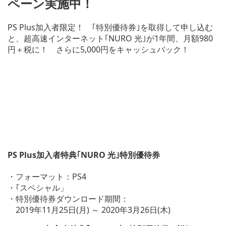
ペーン実施中！
ド
ウ
PS Plus加入者限定！ ｢特別優待券｣を取得して申し込む
で
と、超高速インターネット｢NURO 光｣が1年間、月額980
開
円＋税に！ さらに5,000円をキャッシュバック！
く)
PS Plus加入者特典｢NURO 光｣特別優待券
・フォーマット：PS4
・｢スペシャル」
・特別優待券ダウンロード期間：
2019年11月25日(月) ～ 2020年3月26日(木)