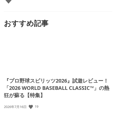
い
ね
す
る
おすすめ記事
『プロ野球スピリッツ2026』試遊レビュー！
「2026 WORLD BASEBALL CLASSIC™」の熱
狂が蘇る【特集】
19
公
2026年7月16日
開
日: