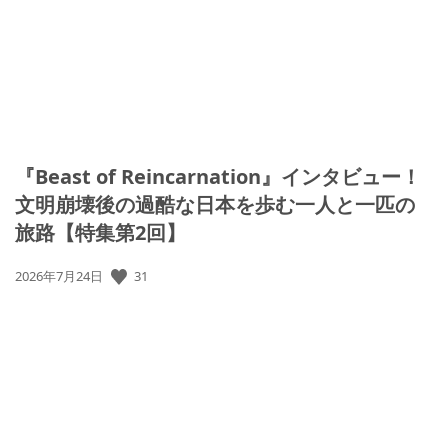
『Beast of Reincarnation』インタビュー！
文明崩壊後の過酷な日本を歩む一人と一匹の
旅路【特集第2回】
31
公
2026年7月24日
開
日: