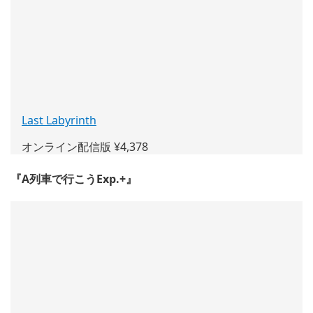
ド
ウ
で
開
く)
Last Labyrinth
(新
し
オンライン配信版 ¥4,378
い
ウ
『A列車で行こうExp.+』
ィ
ン
ド
ウ
で
開
く)