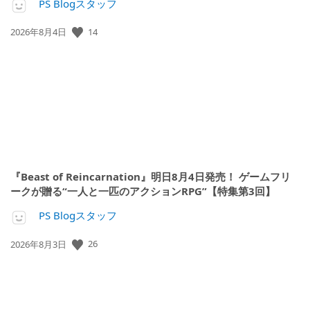
PS Blogスタッフ
14
公
2026年8月4日
開
日:
『Beast of Reincarnation』明日8月4日発売！ ゲームフリ
ークが贈る“一人と一匹のアクションRPG”【特集第3回】
PS Blogスタッフ
26
公
2026年8月3日
開
日: