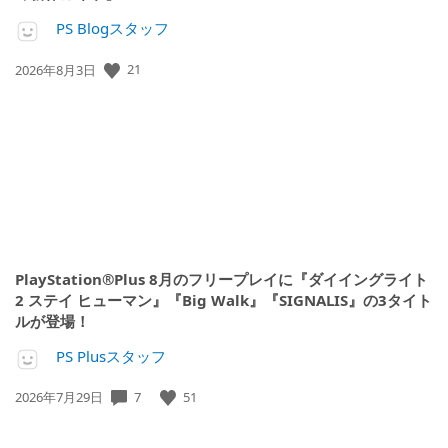
PS Blogスタッフ
21
公
2026年8月3日
開
日:
PlayStation®Plus 8月のフリープレイに『ダイイングライト
2 ステイ ヒューマン』『Big Walk』『SIGNALIS』の3タイト
ルが登場！
PS Plusスタッフ
7
51
公
2026年7月29日
開
日: