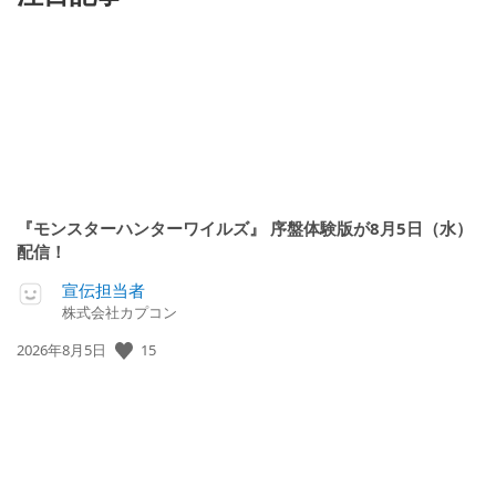
『モンスターハンターワイルズ』 序盤体験版が8月5日（水）
配信！
宣伝担当者
株式会社カプコン
15
公
2026年8月5日
開
日: