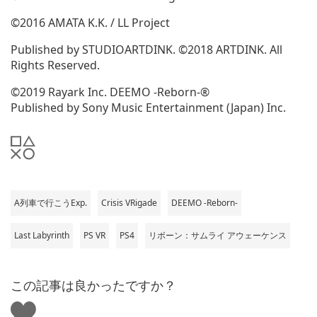
ド
ウ
©2016 AMATA K.K. / LL Project
で
Published by STUDIOARTDINK. ©2018 ARTDINK. All
開
Rights Reserved.
く)
©2019 Rayark Inc. DEEMO -Reborn-®
Published by Sony Music Entertainment (Japan) Inc.
A列車で行こうExp.
Crisis VRigade
DEEMO -Reborn-
Last Labyrinth
PS VR
PS4
リボーン：サムライ アウェーケンス
この記事は良かったですか？
い