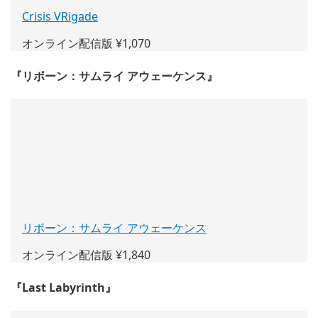
Crisis VRigade
(新
し
オンライン配信版 ¥1,070
い
ウ
『リボーン：サムライ アウェーケンス』
ィ
ン
ド
ウ
で
開
く)
リボーン：サムライ アウェーケンス
(新
し
オンライン配信版 ¥1,840
い
ウ
『Last Labyrinth』
ィ
ン