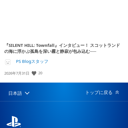
『SILENT HILL: Townfall』インタビュー！ スコットランド
の海に浮かぶ孤島を深い霧と静寂が包み込む──
PS Blogスタッフ
20
公
2026年7月31日
開
日:
トップに戻る
日本語
Select
Current
a
region:
region