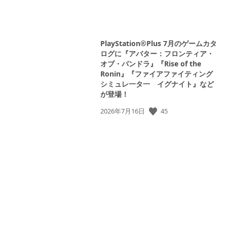
PlayStation®Plus 7月のゲームカタ
ログに『アバター：フロンティア・
オブ・パンドラ』『Rise of the
Ronin』『ファイアファイティング
シミュレ一タ一 イグナイト』など
が登場！
45
公
2026年7月16日
開
日: