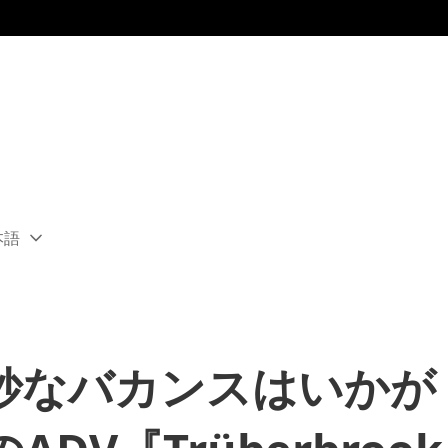
本語
ect
rent
ion:
ion
妙なバカンスはいかが