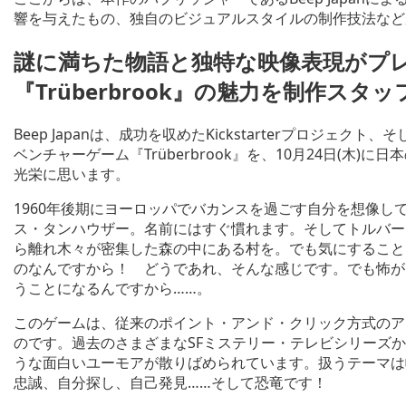
響を与えたもの、独自のビジュアルスタイルの制作技法など
謎に満ちた物語と独特な映像表現がプ
『Trüberbrook』の魅力を制作スタ
Beep Japanは、成功を収めたKickstarterプロジ
ベンチャーゲーム『Trüberbrook』を、10月24日(木
光栄に思います。
1960年後期にヨーロッパでバカンスを過ごす自分を想像
ス・タンハウザー。名前にはすぐ慣れます。そしてトルバー
ら離れ木々が密集した森の中にある村を。でも気にすること
のなんですから！ どうであれ、そんな感じです。でも怖が
うことになるんですから……。
このゲームは、従来のポイント・アンド・クリック方式のア
のです。過去のさまざまなSFミステリー・テレビシリーズ
うな面白いユーモアが散りばめられています。扱うテーマは
忠誠、自分探し、自己発見……そして恐竜です！