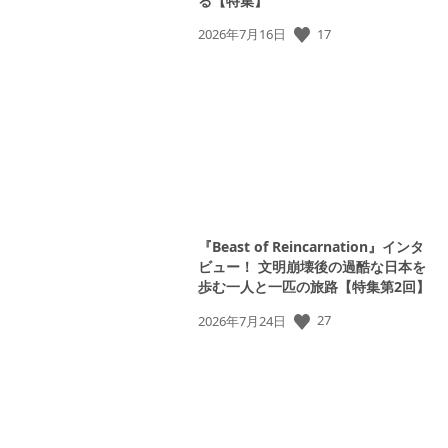
る【特集】
17
公
2026年7月16日
開
日:
『Beast of Reincarnation』インタ
ビュー！ 文明崩壊後の過酷な日本を
歩む一人と一匹の旅路【特集第2回】
27
公
2026年7月24日
開
日: