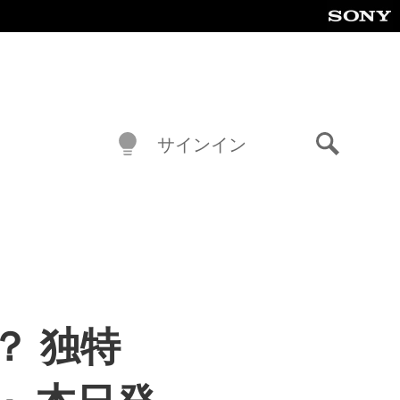
サインイン
検
索
？ 独特