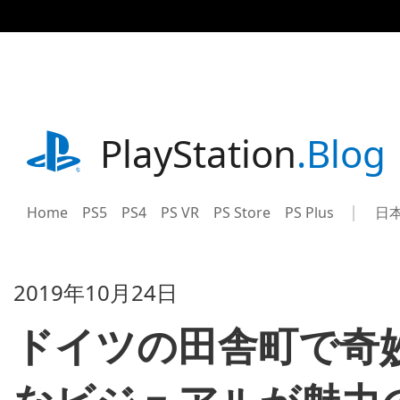
記
事
に
ス
キ
ッ
プ
playstation.com
PlayStation
.Blog
Home
PS5
PS4
PS VR
PS Store
PS Plus
日
Sel
Cur
a
reg
reg
2019年10月24日
ドイツの田舎町で奇