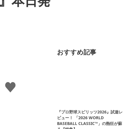
k』本日発
おすすめ記事
い
い
ね
す
る
『プロ野球スピリッツ2026』試遊レ
ビュー！ 「2026 WORLD
BASEBALL CLASSIC™」の熱狂が蘇