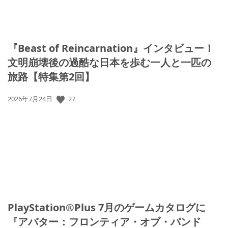
『Beast of Reincarnation』インタビュー！
文明崩壊後の過酷な日本を歩む一人と一匹の
旅路【特集第2回】
27
公
2026年7月24日
開
日:
PlayStation®Plus 7月のゲームカタログに
『アバター：フロンティア・オブ・パンド