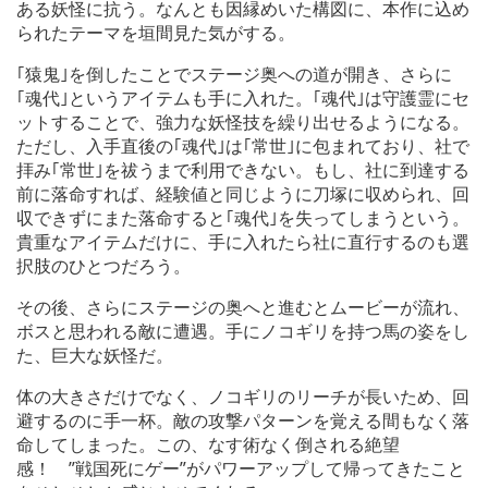
ある妖怪に抗う。なんとも因縁めいた構図に、本作に込め
られたテーマを垣間見た気がする。
｢猿鬼｣を倒したことでステージ奥への道が開き、さらに
｢魂代｣というアイテムも手に入れた。｢魂代｣は守護霊にセ
ットすることで、強力な妖怪技を繰り出せるようになる。
ただし、入手直後の｢魂代｣は｢常世｣に包まれており、社で
拝み｢常世｣を祓うまで利用できない。もし、社に到達する
前に落命すれば、経験値と同じように刀塚に収められ、回
収できずにまた落命すると｢魂代｣を失ってしまうという。
貴重なアイテムだけに、手に入れたら社に直行するのも選
択肢のひとつだろう。
その後、さらにステージの奥へと進むとムービーが流れ、
ボスと思われる敵に遭遇。手にノコギリを持つ馬の姿をし
た、巨大な妖怪だ。
体の大きさだけでなく、ノコギリのリーチが長いため、回
避するのに手一杯。敵の攻撃パターンを覚える間もなく落
命してしまった。この、なす術なく倒される絶望
感！ ”戦国死にゲー”がパワーアップして帰ってきたこと