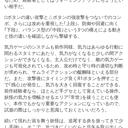
い相手だ。
□ボタンの速い攻撃と△ボタンの強攻撃をつないでのコン
ボ、さらには攻めを重視した｢上段｣、防御や回避に向く
｢下段｣、バランス型の｢中段｣という3つの構えによる動き
と技の違いを確認しながら撃破する。
気力ゲージのシステムも前作同様。気力はあらゆる行動に
関わるスタミナにあたり、気力がなくなると少しの間アク
ションができなくなる。主人公だけでなく、敵の気力ゲー
ジも可視化されているため、攻め時と守り時の適切な判断
が求められ、サムライアクションの醍醐味といえる部分
だ。また、攻撃後にタイミング良くR1ボタンを押すこと
で｢残心｣が発生し、気力を大きく回復することができる。
前作経験者なら、ほとんど手グセとして覚えている操作。
妖怪の気力を増幅させるエリア｢常世｣を祓うことにも使
い、本作でもかなり重要なアクションになっているので、
試遊の際はしっかりと意識しておくといいだろう。
続いて現れた宙を舞う妖怪は、追尾する炎を放ってきて少
し手強い。そこで、近づきにくいならと弓矢を取り出しヘ