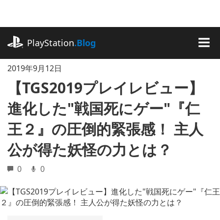
記
事
に
playstation.com
ス
PlayStation
.Blog
キ
MEN
ッ
2019年9月12日
プ
【TGS2019プレイレビュー】
進化した"戦国死にゲー"『仁
王２』の圧倒的緊張感！ 主人
公が得た妖怪の力とは？
0
0