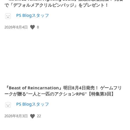
で「デフォルメアクリルピンバッジ」をプレゼント！
PS Blogスタッフ
8
公
2026年8月4日
開
日:
『Beast of Reincarnation』明日8月4日発売！ ゲームフリ
ークが贈る“一人と一匹のアクションRPG”【特集第3回】
PS Blogスタッフ
22
公
2026年8月3日
開
日: