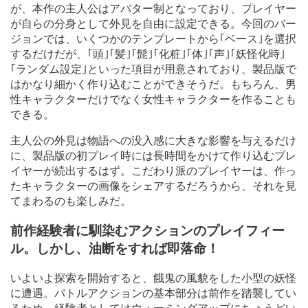
が、本作の主人公はアバター制となっており、プレイヤー
が自らの分身として外見を自由に設定できる。今回のバー
ジョンでは、いくつかのテンプレートから｢ベース｣を選択
するだけだが、｢頭｣｢髪｣｢髭｣｢化粧｣｢体｣｢声｣｢妖怪化時｣
｢ランダム設定｣といった項目が用意されており、製品版で
はかなり細かく作り込むことができそうだ。もちろん、男
性キャラクターだけでなく女性キャラクターを作ることも
できる。
主人公の外見は物語への没入感に大きな影響を与えるだけ
に、製品版の初プレイ時には長時間をかけて作り込むプレ
イヤーが続出するはず。こだわり派のプレイヤーは、作っ
たキャラクターの画像をシェアするだろうから、それを見
てまわるのも楽しみだ。
前作経験者に馴染むアクションのプレイフィー
ル。しかし、油断をすれば即落命！
いよいよ探索を開始すると、餓鬼の風貌をした小型の妖怪
に遭遇。バトルアクションの基本部分は前作を踏襲してい
るため、経験者としてはウォーミングアップにちょうどい