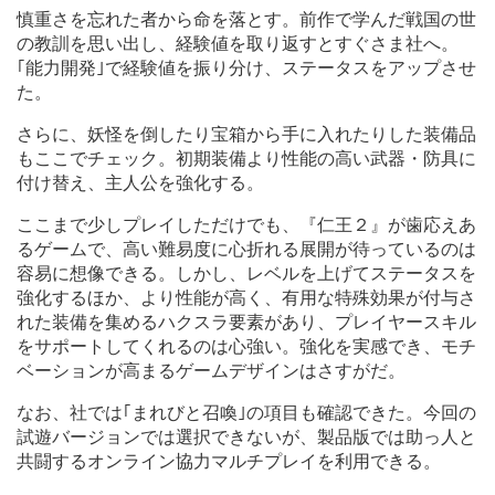
慎重さを忘れた者から命を落とす。前作で学んだ戦国の世
の教訓を思い出し、経験値を取り返すとすぐさま社へ。
｢能力開発｣で経験値を振り分け、ステータスをアップさせ
た。
さらに、妖怪を倒したり宝箱から手に入れたりした装備品
もここでチェック。初期装備より性能の高い武器・防具に
付け替え、主人公を強化する。
ここまで少しプレイしただけでも、『仁王２』が歯応えあ
るゲームで、高い難易度に心折れる展開が待っているのは
容易に想像できる。しかし、レベルを上げてステータスを
強化するほか、より性能が高く、有用な特殊効果が付与さ
れた装備を集めるハクスラ要素があり、プレイヤースキル
をサポートしてくれるのは心強い。強化を実感でき、モチ
ベーションが高まるゲームデザインはさすがだ。
なお、社では｢まれびと召喚｣の項目も確認できた。今回の
試遊バージョンでは選択できないが、製品版では助っ人と
共闘するオンライン協力マルチプレイを利用できる。