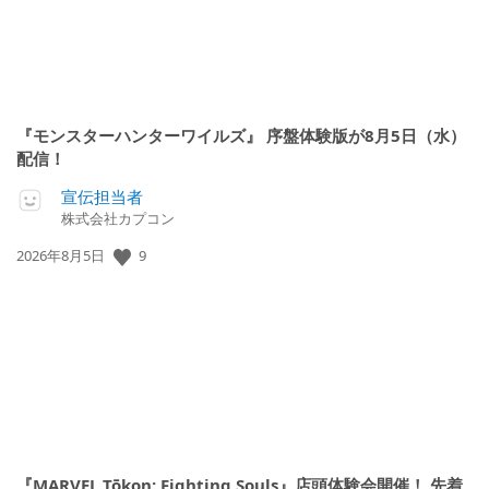
『モンスターハンターワイルズ』 序盤体験版が8月5日（水）
配信！
宣伝担当者
株式会社カプコン
9
公
2026年8月5日
開
日:
『MARVEL Tōkon: Fighting Souls』店頭体験会開催！ 先着