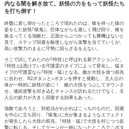
内なる闇を解き放て。妖怪の力をもって妖怪たち
を打ち倒す！
終盤に差し掛かったところで現れたのは、槍を持った猿の
姿をした妖怪｢猿鬼｣。巨体ながらも激しく飛び回り、槍を
振るってくる強敵だ。正面からぶつかっても勝機はないと
見て、ステップ回避を駆使しながら攻撃を当てていくが、
高い攻撃力のまえに守勢に回らざるをえない。
そこで試してみたのが｢特技｣と呼ばれる新アクションだ。
｢特技｣は憑けている守護霊のタイプによって変化し、猛タ
イプの守護霊なら｢特技・猛｣となる。敵が大技を放つ前兆
に合わせ、R2ボタンと○ボタンを押すと発動し、主人公の
体が一時的に妖怪の姿に！ 敵の大技をつぶしてダウンさ
せ、連続攻撃を叩き込むチャンスが訪れるだけでなく、主
人公の妖力が大きく回復する効果もあった。
強敵であろうと、対処法がわかればこっちのものだ。回避
を中心に立ち回り、｢猿鬼｣に光が集まるようなエフェクト
が発生したら大技の前兆。｢特技・猛｣で大技を封じつつ反
撃に転じる。そしてゲージが一杯になったところで△ボタ