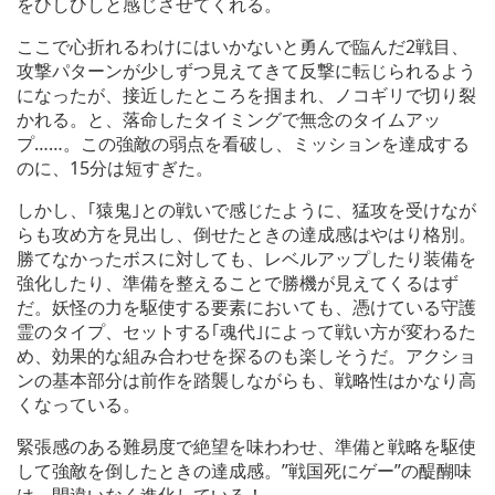
をひしひしと感じさせてくれる。
ここで心折れるわけにはいかないと勇んで臨んだ2戦目、
攻撃パターンが少しずつ見えてきて反撃に転じられるよう
になったが、接近したところを掴まれ、ノコギリで切り裂
かれる。と、落命したタイミングで無念のタイムアッ
プ……。この強敵の弱点を看破し、ミッションを達成する
のに、15分は短すぎた。
しかし、｢猿鬼｣との戦いで感じたように、猛攻を受けなが
らも攻め方を見出し、倒せたときの達成感はやはり格別。
勝てなかったボスに対しても、レベルアップしたり装備を
強化したり、準備を整えることで勝機が見えてくるはず
だ。妖怪の力を駆使する要素においても、憑けている守護
霊のタイプ、セットする｢魂代｣によって戦い方が変わるた
め、効果的な組み合わせを探るのも楽しそうだ。アクショ
ンの基本部分は前作を踏襲しながらも、戦略性はかなり高
くなっている。
緊張感のある難易度で絶望を味わわせ、準備と戦略を駆使
して強敵を倒したときの達成感。”戦国死にゲー”の醍醐味