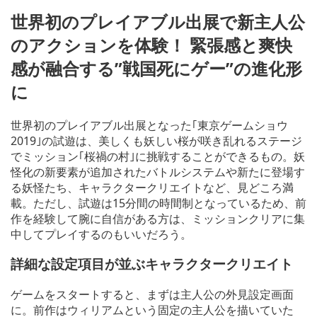
世界初のプレイアブル出展で新主人公
のアクションを体験！ 緊張感と爽快
感が融合する”戦国死にゲー”の進化形
に
世界初のプレイアブル出展となった｢東京ゲームショウ
2019｣の試遊は、美しくも妖しい桜が咲き乱れるステージ
でミッション｢桜禍の村｣に挑戦することができるもの。妖
怪化の新要素が追加されたバトルシステムや新たに登場す
る妖怪たち、キャラクタークリエイトなど、見どころ満
載。ただし、試遊は15分間の時間制となっているため、前
作を経験して腕に自信がある方は、ミッションクリアに集
中してプレイするのもいいだろう。
詳細な設定項目が並ぶキャラクタークリエイト
ゲームをスタートすると、まずは主人公の外見設定画面
に。前作はウィリアムという固定の主人公を描いていた