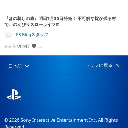
『ほの暮しの庭』明日7月30日発売！ 不可解な掟が残る村
で、のんびりスローライフ!?
PS Blogスタッフ
33
公
2026年7月29日
開
日:
トップに戻る
日本語
Select
Current
a
region:
region
© 2026 Sony Interactive Entertainment Inc. All Rights
Reserved.