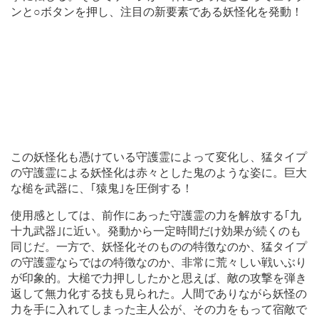
ンと○ボタンを押し、注目の新要素である妖怪化を発動！
この妖怪化も憑けている守護霊によって変化し、猛タイプ
の守護霊による妖怪化は赤々とした鬼のような姿に。巨大
な槌を武器に、｢猿鬼｣を圧倒する！
使用感としては、前作にあった守護霊の力を解放する｢九
十九武器｣に近い。発動から一定時間だけ効果が続くのも
同じだ。一方で、妖怪化そのものの特徴なのか、猛タイプ
の守護霊ならではの特徴なのか、非常に荒々しい戦いぶり
が印象的。大槌で力押ししたかと思えば、敵の攻撃を弾き
返して無力化する技も見られた。人間でありながら妖怪の
力を手に入れてしまった主人公が、その力をもって宿敵で