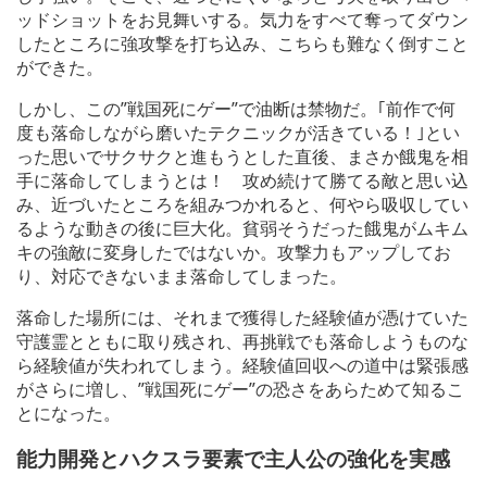
ッドショットをお見舞いする。気力をすべて奪ってダウン
したところに強攻撃を打ち込み、こちらも難なく倒すこと
ができた。
しかし、この”戦国死にゲー”で油断は禁物だ。｢前作で何
度も落命しながら磨いたテクニックが活きている！｣とい
った思いでサクサクと進もうとした直後、まさか餓鬼を相
手に落命してしまうとは！ 攻め続けて勝てる敵と思い込
み、近づいたところを組みつかれると、何やら吸収してい
るような動きの後に巨大化。貧弱そうだった餓鬼がムキム
キの強敵に変身したではないか。攻撃力もアップしてお
り、対応できないまま落命してしまった。
落命した場所には、それまで獲得した経験値が憑けていた
守護霊とともに取り残され、再挑戦でも落命しようものな
ら経験値が失われてしまう。経験値回収への道中は緊張感
がさらに増し、”戦国死にゲー”の恐さをあらためて知るこ
とになった。
能力開発とハクスラ要素で主人公の強化を実感