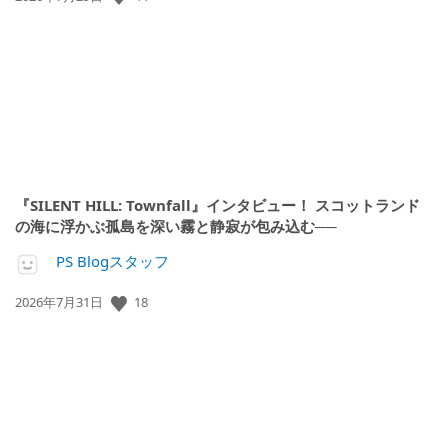
開
日:
『SILENT HILL: Townfall』インタビュー！ スコットランド
の海に浮かぶ孤島を深い霧と静寂が包み込む──
PS Blogスタッフ
18
公
2026年7月31日
開
日: