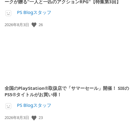
ークが贈る“一人と一匹のアクションRPG”【特集第3回】
PS Blogスタッフ
26
公
2026年8月3日
開
日:
全国のPlayStation®取扱店で「サマーセール」開催！ SIEの
PS5®タイトルがお買い得！
PS Blogスタッフ
23
公
2026年8月3日
開
日: