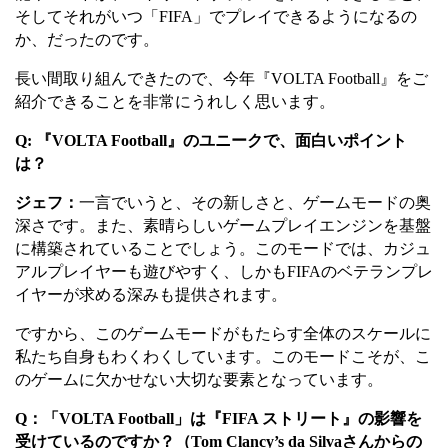
そしてそれがいつ「
FIFA
」でプレイできるようになるの
か、だったのです。
長い間取り組んできたので、今年
『
VOLTA Football
』をご
紹介できることを非常にうれしく思います。
Q:
『
VOLTA Football
』
のユニークで、面白いポイント
は？
ジェフ：
一言でいうと、
その新しさと、ゲームモードの奥
深さです。また、素晴らしいゲームプレイエンジンを基盤
に構築されていることでしょう。このモードでは、カジュ
アルプレイヤーも遊びやすく、しかも
FIFA
のベテランプレ
イヤーが求める深みも提供されます。
ですから、このゲームモードがもたらす全体のスケールに
私たち自身もわくわくしています。このモードこそが、こ
のゲームに欠かせない大切な要素となっています。
Q
：
「
VOLTA Football
」
は『
FIFA
ストリート』の影響を
受けているのですか？（
Tom Clancy’s da Silva
さんからの