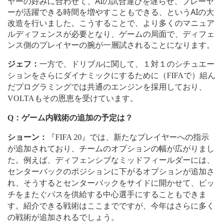
ヤーの好みに合わせて、AIの試合運びを遅らせ、プレーヤ
ーが活躍できる時間を増やすこともできる、というAIの大
改造を行いました。こうすることで、より多くのマニュア
ルディフェンスが必要となり、ゲームの局面で、ディフェ
ンス側のプレイヤーの腕が一層試されることになります。
ジェフ：
一方で、ドリブルに関して、１対１のシチュエー
ションをさらにダイナミックにするために（
FIFA
で）組ん
だプログラミングでは共通のエンジンを採用しており、
VOLTA
もその恩恵を受けています。
Q
：ゲーム内戦術の追加の予定は？
ショーン：
『
FIFA 20
』では、新たなプレイヤーへの指示
が追加されており、チームのオプションの幅が広がりまし
た。例えば、ディフェンシブなミッドフィールダーには、
センターバックのポジションに下がるオプションが追加さ
れ、そうするとセンターバックをサイドに開かせて、ピッ
チをまたぐパスを供給する中心選手にすることもできま
す。紹介できる戦術はここまでですが、今年はさらに多く
の戦術が追加されるでしょう。