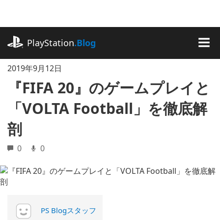
記
事
に
playstation.com
ス
PlayStation
.Blog
キ
MEN
ッ
2019年9月12日
プ
『FIFA 20』のゲームプレイと
「VOLTA Football」を徹底解
剖
0
0
PS Blogスタッフ