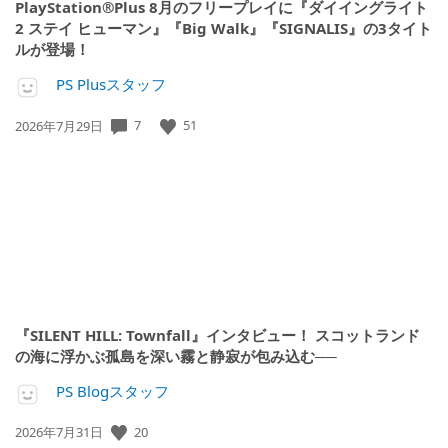
PlayStation®Plus 8月のフリープレイに『ダイイングライト
2 ステイ ヒューマン』『Big Walk』『SIGNALIS』の3タイト
ルが登場！
PS Plusスタッフ
7
51
公
2026年7月29日
開
日:
『SILENT HILL: Townfall』インタビュー！ スコットランド
の海に浮かぶ孤島を深い霧と静寂が包み込む──
PS Blogスタッフ
20
公
2026年7月31日