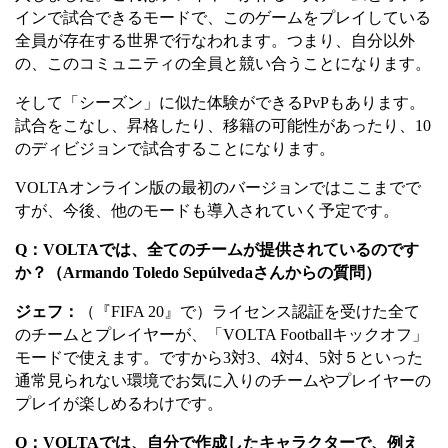
インで試合できるモードで、このゲームをプレイしている
全員が存在する世界で行なわれます。つまり、自分以外
の、このコミュニティの全員と競い合うことになります。
そして「シーズン」に似た体験ができる
PvP
もあります。
試合をこなし、昇格したり、移籍の可能性があったり、
10
のディビジョンで試合することになります。
VOLTA
オンライン版の最初のバージョンではここまでで
すが、今後、他のモードも導入されていく予定です。
Q
：
VOLTA
では、全てのチームが提供されているのです
か？（
Armando Toledo Sepúlveda
さんからの質問）
ジェフ：
（『
FIFA 20
』で）ライセンス認証を受けた
全て
のチームとプレイヤーが、「
VOLTA Football
キックオフ」
モードで使えます。ですから
3
対
3
、
4
対
4
、
5
対５といった
通常見られない環境でお気に入りのチームやプレイヤーの
プレイが楽しめるわけです。
Q
：
VOLTA
では、自分で作成したキャラクターで、例え