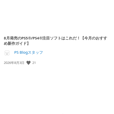
8月発売のPS5®/PS4®注目ソフトはこれだ！【今月のおすす
め新作ガイド】
PS Blogスタッフ
21
公
2026年8月3日
開
日: