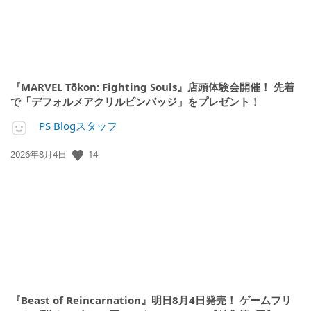
『MARVEL Tōkon: Fighting Souls』店頭体験会開催！ 先着
で「デフォルメアクリルピンバッジ」をプレゼント！
PS Blogスタッフ
14
公
2026年8月4日
開
日:
『Beast of Reincarnation』明日8月4日発売！ ゲームフリ