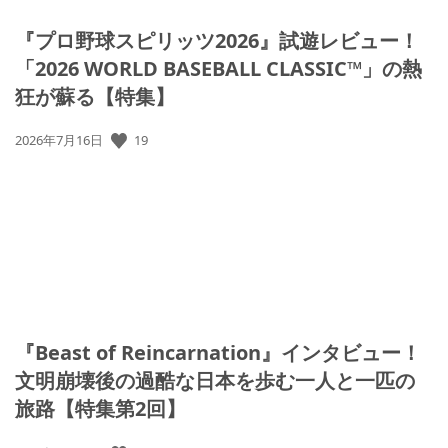
『プロ野球スピリッツ2026』試遊レビュー！
「2026 WORLD BASEBALL CLASSIC™」の熱
狂が蘇る【特集】
19
公
2026年7月16日
開
日:
『Beast of Reincarnation』インタビュー！
文明崩壊後の過酷な日本を歩む一人と一匹の
旅路【特集第2回】