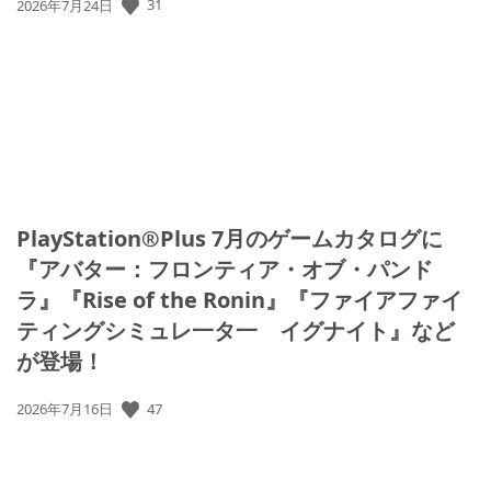
31
公
2026年7月24日
開
日:
PlayStation®Plus 7月のゲームカタログに
『アバター：フロンティア・オブ・パンド
ラ』『Rise of the Ronin』『ファイアファイ
ティングシミュレ一タ一 イグナイト』など
が登場！
47
公
2026年7月16日
開
日: