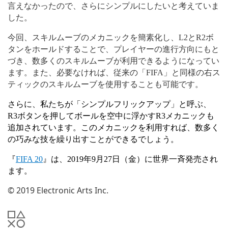
言えなかったので、さらにシンプルにしたいと考えていま
した。
今回、スキルムーブのメカニックを簡素化し、
L2
と
R2
ボ
タンをホールドすることで、プレイヤーの進行方向にもと
づき、数多くのスキルムーブが利用できるようになってい
ます。また、必要なければ、従来の「
FIFA
」と同様の右ス
ティックのスキルムーブを使用することも可能です。
さらに、私たちが「シンプルフリックアップ」と呼ぶ、
R3
ボタンを押してボールを空中に浮かす
R3
メカニックも
追加されています。このメカニックを利用すれば、数多く
の巧みな技を繰り出すことができるでしょう。
『
FIFA 20
』は、
2019
年
9
月
27
日（金）に世界一斉発売され
ます。
© 2019 Electronic Arts Inc.