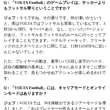
Q
：
「
VOLTA Football
」
のゲームプレイは、サッカーより
もフットサル寄りということですか？
ジェフ：
そうですね、その通りです。何が凄いかという
と、実は
VOLTA
ではフットサルも実装しているんです。
3
対
3
から
5
対
5
、キーパーあり、なし、といったバージョン
があり、フットサルをフットサルのルールにのっとってプ
レイすることもできます。ペナルティーキック、フリーキ
ックのエクスペリエンスに関しては、
11
対
11
の
FIFA
に近い
んじゃないでしょうか。
ただ、プレイヤーの動き、素早いパス回し攻守のペース、
試合の醍醐味の基本は、フットサルにありますそこに壁が
加わることで、息もつかせぬアクションが楽しめるわけで
す。
Q
：
「
VOLTA Football
」
には、キャリアモードとオンライ
ンモードはありますか？
ジェフ：
VOLTA
では、
PvE
体験ができるツアーモードを導
入しました。これはプレイヤーが作る４人チームとオフラ