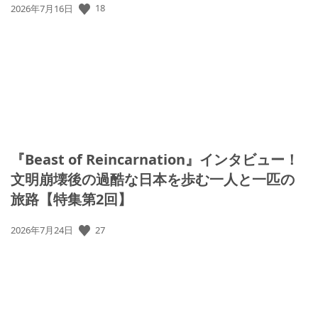
18
公
2026年7月16日
開
日:
『Beast of Reincarnation』インタビュー！
文明崩壊後の過酷な日本を歩む一人と一匹の
旅路【特集第2回】
27
公
2026年7月24日
開
日: