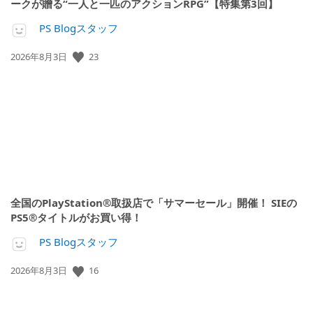
ークが贈る“一人と一匹のアクションRPG”【特集第3回】
PS Blogスタッフ
23
公
2026年8月3日
開
日:
全国のPlayStation®取扱店で「サマーセール」開催！ SIEの
PS5®タイトルがお買い得！
PS Blogスタッフ
16
公
2026年8月3日
開
日: