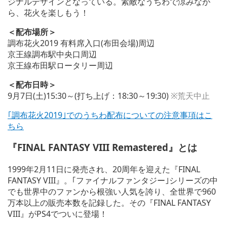
ジナルデザインとなっている。素敵なうちわで涼みなが
ら、花火を楽しもう！
＜配布場所＞
調布花火2019 有料席入口(布田会場)周辺
京王線調布駅中央口周辺
京王線布田駅ロータリー周辺
＜配布日時＞
9月7日(土)15:30～(打ち上げ：18:30～19:30)
※荒天中止
｢調布花火2019｣でのうちわ配布についての注意事項はこ
ちら
『FINAL FANTASY VIII Remastered』とは
1999年2月11日に発売され、20周年を迎えた『FINAL
FANTASY VIII』。｢ファイナルファンタジー｣シリーズの中
でも世界中のファンから根強い人気を誇り、全世界で960
万本以上の販売本数を記録した。その『FINAL FANTASY
VIII』がPS4でついに登場！