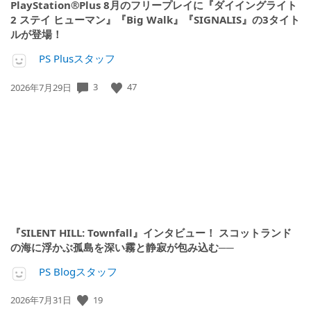
PlayStation®Plus 8月のフリープレイに『ダイイングライト
2 ステイ ヒューマン』『Big Walk』『SIGNALIS』の3タイト
ルが登場！
PS Plusスタッフ
3
47
公
2026年7月29日
開
日:
『SILENT HILL: Townfall』インタビュー！ スコットランド
の海に浮かぶ孤島を深い霧と静寂が包み込む──
PS Blogスタッフ
19
公
2026年7月31日