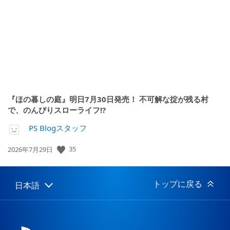
開
日:
『ほの暮しの庭』明日7月30日発売！ 不可解な掟が残る村
で、のんびりスローライフ!?
PS Blogスタッフ
35
公
2026年7月29日
開
日:
トップに戻る
日本語
Select
Current
a
region:
region