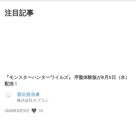
注目記事
『モンスターハンターワイルズ』 序盤体験版が8月5日（水）
配信！
宣伝担当者
株式会社カプコン
10
公
2026年8月5日
開
日: