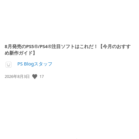
8月発売のPS5®/PS4®注目ソフトはこれだ！【今月のおすす
め新作ガイド】
PS Blogスタッフ
17
公
2026年8月3日
開
日: