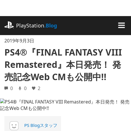
記
事
に
playstation.com
ス
PlayStation
.Blog
キ
MEN
ッ
2019年9月3日
プ
PS4®『FINAL FANTASY VIII
Remastered』本日発売！ 発
売記念Web CMも公開中!!
0
0
2
PS Blogスタッフ