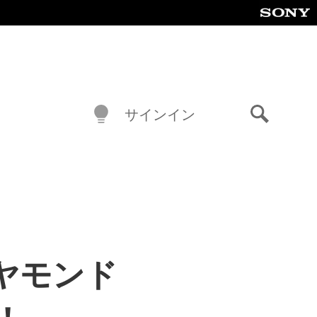
サインイン
検
索
ヤモンド