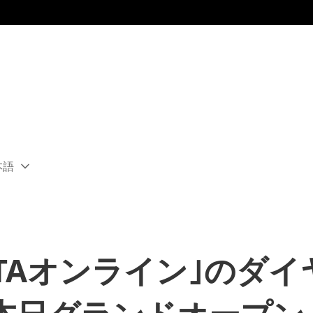
本語
ect
rent
ion:
ion
TAオンライン｣のダイ