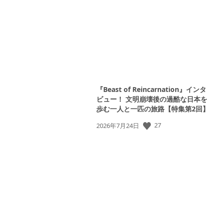
日:
『Beast of Reincarnation』インタ
ビュー！ 文明崩壊後の過酷な日本を
歩む一人と一匹の旅路【特集第2回】
27
公
2026年7月24日
開
日: