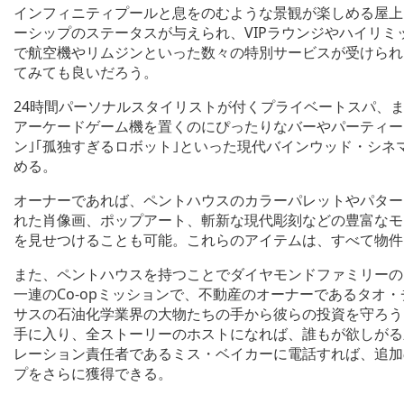
インフィニティプールと息をのむような景観が楽しめる屋上
ーシップのステータスが与えられ、VIPラウンジやハイリ
で航空機やリムジンといった数々の特別サービスが受けられ
てみても良いだろう。
24時間パーソナルスタイリストが付くプライベートスパ、
アーケードゲーム機を置くのにぴったりなバーやパーティーエリア、｢D
ン｣｢孤独すぎるロボット｣といった現代バインウッド・シ
める。
オーナーであれば、ペントハウスのカラーパレットやパター
れた肖像画、ポップアート、斬新な現代彫刻などの豊富なモ
を見せつけることも可能。これらのアイテムは、すべて物件
また、ペントハウスを持つことでダイヤモンドファミリーの
一連のCo-opミッションで、不動産のオーナーであるタオ
サスの石油化学業界の大物たちの手から彼らの投資を守ろう
手に入り、全ストーリーのホストになれば、誰もが欲しがる
レーション責任者であるミス・ベイカーに電話すれば、追加
プをさらに獲得できる。