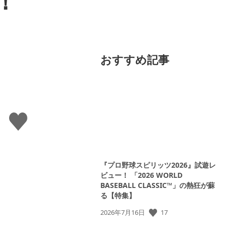
！
おすすめ記事
い
い
ね
す
る
『プロ野球スピリッツ2026』試遊レ
ビュー！ 「2026 WORLD
BASEBALL CLASSIC™」の熱狂が蘇
る【特集】
17
公
2026年7月16日
開