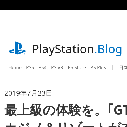
記
事
に
ス
キ
ッ
プ
playstation.com
PlayStation
.Blog
Home
PS5
PS4
PS VR
PS Store
PS Plus
日
Sel
Cur
a
reg
reg
2019年7月23日
最上級の体験を。｢G