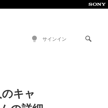
サインイン
検
索
人のキャ