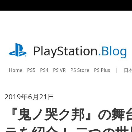
記
事
に
ス
キ
ッ
プ
playstation.com
PlayStation
.Blog
Home
PS5
PS4
PS VR
PS Store
PS Plus
日
Sel
Cur
a
reg
reg
2019年6月21日
『鬼ノ哭ク邦』の舞台