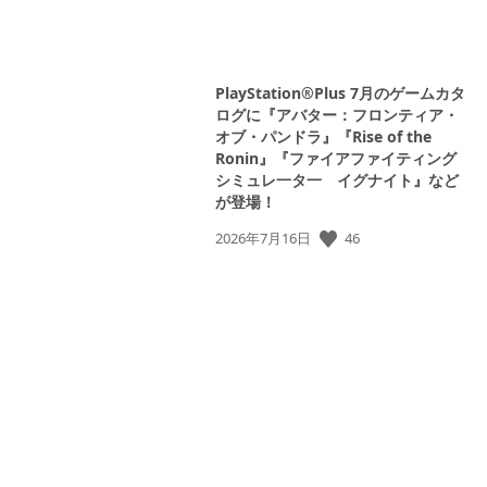
PlayStation®Plus 7月のゲームカタ
ログに『アバター：フロンティア・
オブ・パンドラ』『Rise of the
Ronin』『ファイアファイティング
シミュレ一タ一 イグナイト』など
が登場！
46
公
2026年7月16日
開
日: