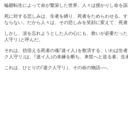
輪廻転生によって命が繁栄した世界。人々は授かりし命を謳
死に対する悲しみは、生者を縛り、死者をためらわせる。す
ならない。だから人々は、その悲しみを笑顔に変えて、死者
しかし、涙を忘れようとした人の心にも、救いが必要だった
人守リ｣と呼んだ。
それは、彷徨える死者の魂｢迷イ人｣を救済する、いわば生
ク人守リ｣は、｢迷イ人｣の未練を断ち、来世へと送る者。
これは、ひとりの｢逝ク人守リ｣、その命の物語──。