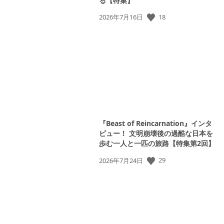
る【特集】
18
公
2026年7月16日
開
日:
『Beast of Reincarnation』インタ
ビュー！ 文明崩壊後の過酷な日本を
歩む一人と一匹の旅路【特集第2回】
29
公
2026年7月24日
開
日: