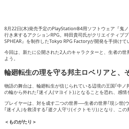
8月22日(木)発売予定のPlayStation®4用ソフトウェ
行き来するアクションRPG。時田貴司氏がクリエイティブプ
SPHEAR』を制作したTokyo RPG Factoryが開発を手掛け
今回は、新たに公開された2人のキャラクターと、生者の世
よう。
輪廻転生の理を守る邦主ロベリアと、
物語の舞台は、輪廻転生が信じられている辺境の王国｢中ノ
の輪から外れた｢迷イ人(マヨイト)｣となることを恐れ、感
プレイヤーは、対を成す二つの世界──生者の世界｢現シ世(ウ
｢迷イ人｣を救済する｢逝ク人守リ(イクトモリ)｣となり、こ
＜ものがたり＞