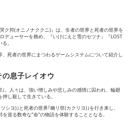
ア『鬼ノ哭ク邦(オニノナククニ)』は、生者の世界と死者の世界を
ロデューサーを務め、『いけにえと雪のセツナ』『LOST
ている。
界、死者の世界にまつわるゲームシステムについて紹介し
その息子レイオウ
邦｣。人々は、強い憎しみや悲しみの感情に囚われ、輪廻
情を押し殺して生きている。
ツシヨ)｣と死者の世界｢幽リ世(カクリヨ)｣を行き来し、
の邦を巡る数奇な”命”の物語を体験することとなる。