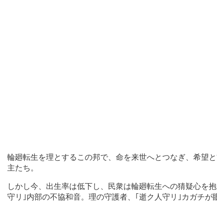
輪廻転生を理とするこの邦で、命を来世へとつなぎ、希望と
主たち。
しかし今、出生率は低下し、民衆は輪廻転生への猜疑心を抱
守リ｣内部の不協和音。理の守護者、｢逝ク人守リ｣カガチが