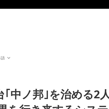
本語
ect
rent
ion:
ion
｢中ノ邦｣を治める2