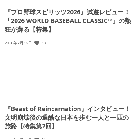
『プロ野球スピリッツ2026』試遊レビュー！
「2026 WORLD BASEBALL CLASSIC™」の熱
狂が蘇る【特集】
19
公
2026年7月16日
開
日:
『Beast of Reincarnation』インタビュー！
文明崩壊後の過酷な日本を歩む一人と一匹の
旅路【特集第2回】