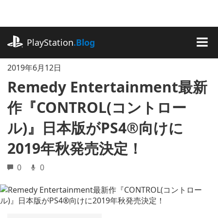
記
事
に
playstation.com
ス
PlayStation
.Blog
キ
MEN
ッ
2019年6月12日
プ
Remedy Entertainment最新
作『CONTROL(コントロー
ル)』日本版がPS4®向けに
2019年秋発売決定！
0
0