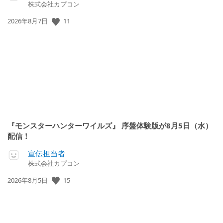
株式会社カプコン
11
公
2026年8月7日
開
日:
『モンスターハンターワイルズ』 序盤体験版が8月5日（水）
配信！
宣伝担当者
株式会社カプコン
15
公
2026年8月5日
開
日: