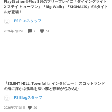
PlayStation®Plus 8月のフリープレイに『ダイイングライト
2 ステイ ヒューマン』『Big Walk』『SIGNALIS』の3タイト
ルが登場！
PS Plusスタッフ
7
51
公
2026年7月29日
開
日:
『SILENT HILL: Townfall』インタビュー！ スコットランド
の海に浮かぶ孤島を深い霧と静寂が包み込む──
PS Blogスタッフ
20
公
2026年7月31日