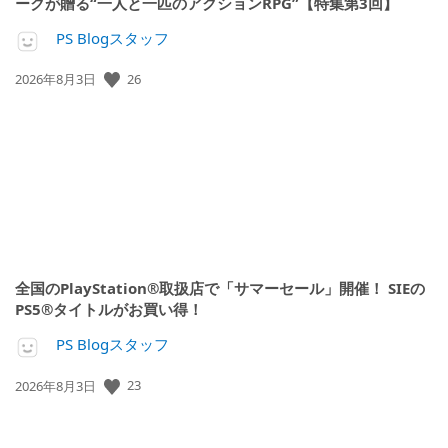
ークが贈る“一人と一匹のアクションRPG”【特集第3回】
PS Blogスタッフ
26
公
2026年8月3日
開
日:
全国のPlayStation®取扱店で「サマーセール」開催！ SIEの
PS5®タイトルがお買い得！
PS Blogスタッフ
23
公
2026年8月3日
開
日: