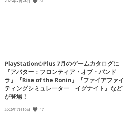
31
公
2026年7月24日
開
日:
PlayStation®Plus 7月のゲームカタログに
『アバター：フロンティア・オブ・パンド
ラ』『Rise of the Ronin』『ファイアファイ
ティングシミュレ一タ一 イグナイト』など
が登場！
47
公
2026年7月16日
開
日: