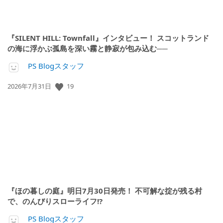
『SILENT HILL: Townfall』インタビュー！ スコットランド
の海に浮かぶ孤島を深い霧と静寂が包み込む──
PS Blogスタッフ
19
公
2026年7月31日
開
日:
『ほの暮しの庭』明日7月30日発売！ 不可解な掟が残る村
で、のんびりスローライフ!?
PS Blogスタッフ