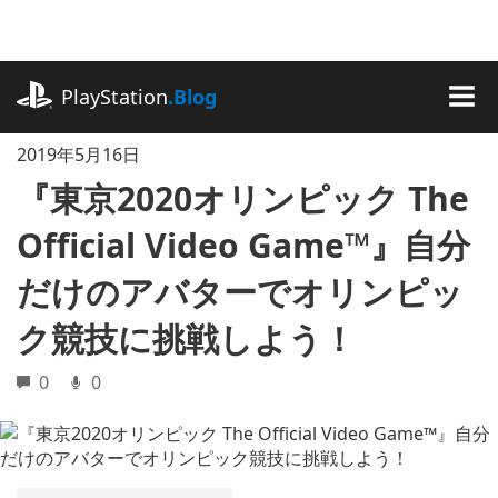
記
事
に
playstation.com
ス
PlayStation
.Blog
キ
MEN
ッ
2019年5月16日
プ
『東京2020オリンピック The
Official Video Game™』自分
だけのアバターでオリンピッ
ク競技に挑戦しよう！
0
0