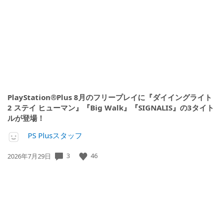
開
日:
PlayStation®Plus 8月のフリープレイに『ダイイングライト
2 ステイ ヒューマン』『Big Walk』『SIGNALIS』の3タイト
ルが登場！
PS Plusスタッフ
3
46
公
2026年7月29日
開
日: