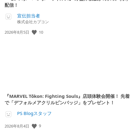
配信！
宣伝担当者
株式会社カプコン
10
公
2026年8月5日
開
日:
『MARVEL Tōkon: Fighting Souls』店頭体験会開催！ 先着
で「デフォルメアクリルピンバッジ」をプレゼント！
PS Blogスタッフ
9
公
2026年8月4日
開
日: