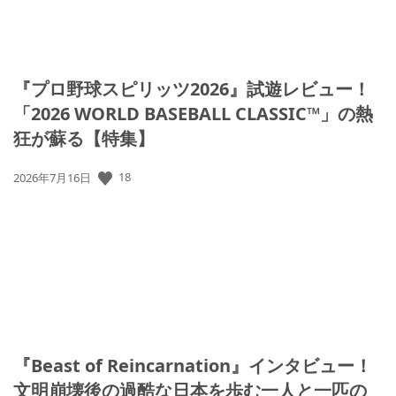
『プロ野球スピリッツ2026』試遊レビュー！
「2026 WORLD BASEBALL CLASSIC™」の熱
狂が蘇る【特集】
18
公
2026年7月16日
開
日:
『Beast of Reincarnation』インタビュー！
文明崩壊後の過酷な日本を歩む一人と一匹の