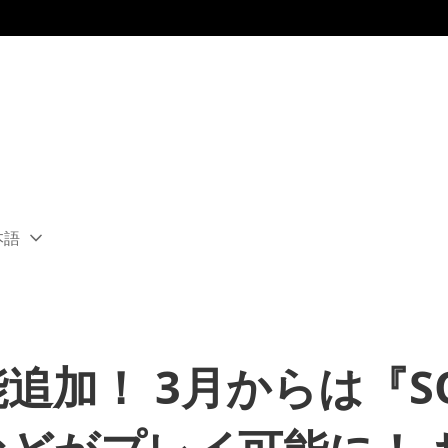
本語
ect
rent
ion:
ion
能追加！ 3月からは『SO