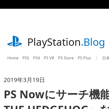
記
事
に
ス
キ
ッ
プ
playstation.com
PlayStation
.Blog
Home
PS5
PS4
PS VR
PS Store
PS Plus
日
Sel
Cur
a
reg
reg
2019年3月19日
PS Nowにサーチ機