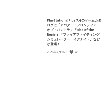
PlayStation®Plus 7月のゲームカタ
ログに『アバター：フロンティア・
オブ・パンドラ』『Rise of the
Ronin』『ファイアファイティング
シミュレ一タ一 イグナイト』など
が登場！
45
公
2026年7月16日
開
日: