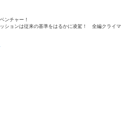
ベンチャー！
ッションは従来の基準をはるかに凌駕！ 全編クライマ
る