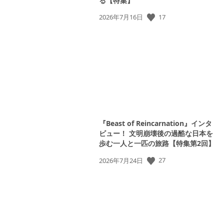
る【特集】
17
公
2026年7月16日
開
日:
『Beast of Reincarnation』インタ
ビュー！ 文明崩壊後の過酷な日本を
歩む一人と一匹の旅路【特集第2回】
27
公
2026年7月24日
開
日: