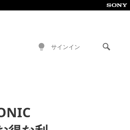
サインイン
検
索
NIC