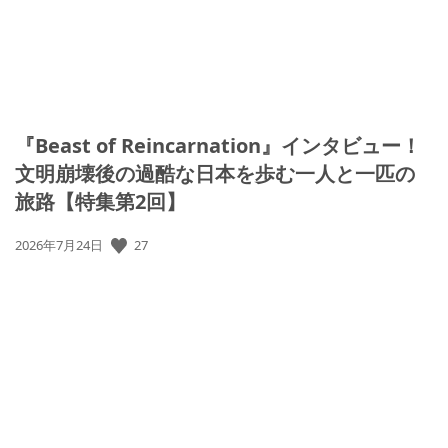
『Beast of Reincarnation』インタビュー！
文明崩壊後の過酷な日本を歩む一人と一匹の
旅路【特集第2回】
27
公
2026年7月24日
開
日: