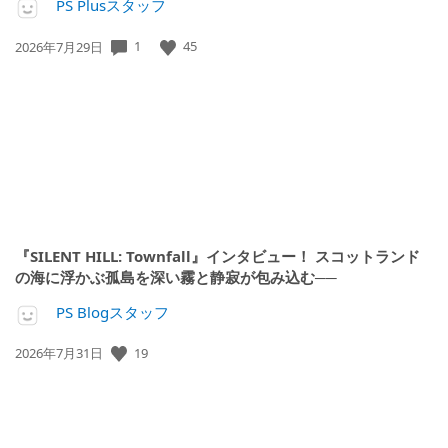
PS Plusスタッフ
1
45
公
2026年7月29日
開
日:
『SILENT HILL: Townfall』インタビュー！ スコットランド
の海に浮かぶ孤島を深い霧と静寂が包み込む──
PS Blogスタッフ
19
公
2026年7月31日
開
日: