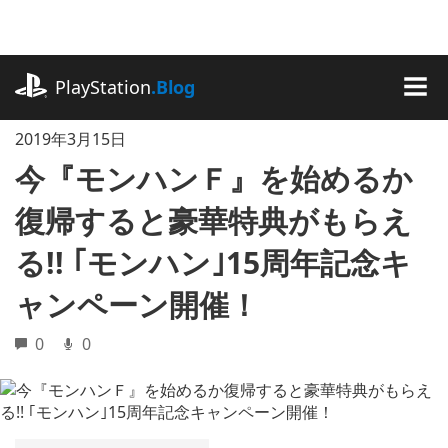
記
事
に
playstation.com
ス
PlayStation
.Blog
キ
MEN
ッ
2019年3月15日
プ
今『モンハンＦ』を始めるか
復帰すると豪華特典がもらえ
る!! ｢モンハン｣15周年記念キ
ャンペーン開催！
0
0