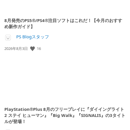
8月発売のPS5®/PS4®注目ソフトはこれだ！【今月のおすす
め新作ガイド】
PS Blogスタッフ
16
公
2026年8月3日
開
日:
PlayStation®Plus 8月のフリープレイに『ダイイングライト
2 ステイ ヒューマン』『Big Walk』『SIGNALIS』の3タイト
ルが登場！