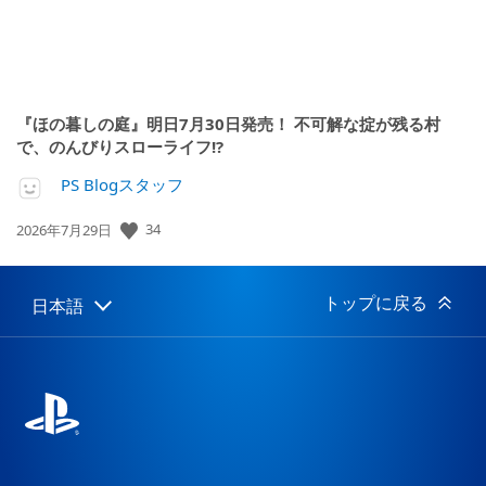
『ほの暮しの庭』明日7月30日発売！ 不可解な掟が残る村
で、のんびりスローライフ!?
PS Blogスタッフ
34
公
2026年7月29日
開
日:
トップに戻る
日本語
Select
Current
a
region:
region