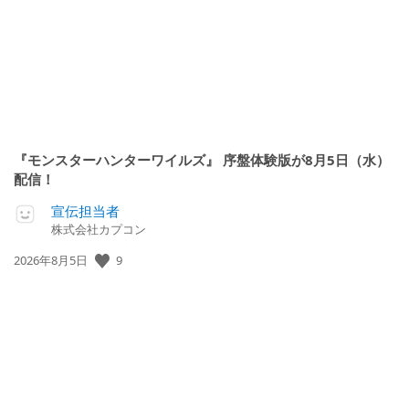
『モンスターハンターワイルズ』 序盤体験版が8月5日（水）
配信！
宣伝担当者
株式会社カプコン
9
公
2026年8月5日
開
日: