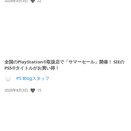
22
公
2026年8月3日
開
日:
全国のPlayStation®取扱店で「サマーセール」開催！ SIEの
PS5®タイトルがお買い得！
PS Blogスタッフ
15
公
2026年8月3日
開
日: