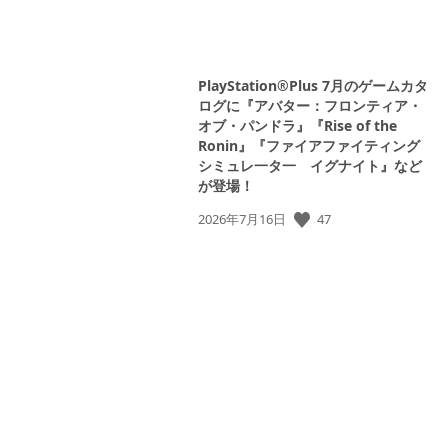
PlayStation®Plus 7月のゲームカタ
ログに『アバター：フロンティア・
オブ・パンドラ』『Rise of the
Ronin』『ファイアファイティング
シミュレ一タ一 イグナイト』など
が登場！
47
公
2026年7月16日
開
日: