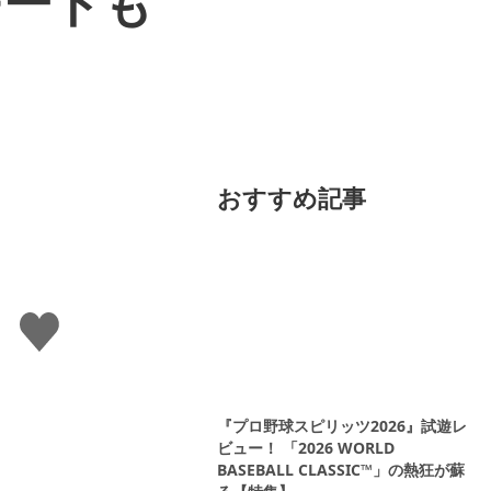
モードも
おすすめ記事
い
い
ね
す
る
『プロ野球スピリッツ2026』試遊レ
ビュー！ 「2026 WORLD
BASEBALL CLASSIC™」の熱狂が蘇