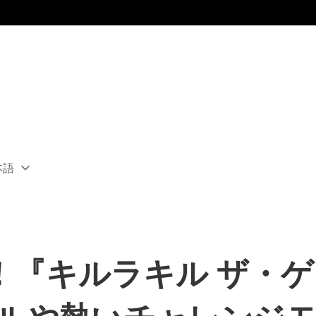
本語
ect
rent
ion:
ion
『キルラキル ザ・ゲー