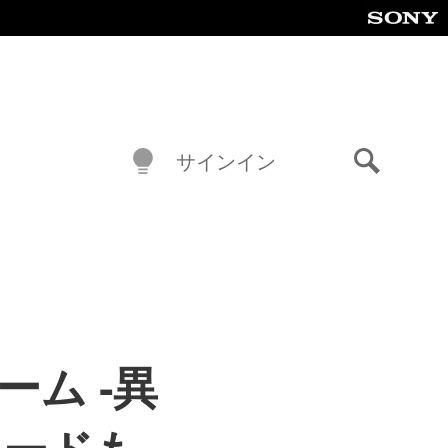
サインイン
検
索
ム -異