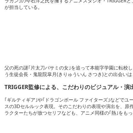
ラガン｣の今石洋之氏を擁するアニメスタジオ・TRIGGE
が担当している。
父の死の謎｢片太刀バサミの女｣を追って本能字学園に転校した
う生徒会長・鬼龍院皐月(きりゅういん さつき)との出会い
TRIGGER監修による、こだわりのビジュアル・
｢ギルティギア｣や｢ドラゴンボール ファイターズ｣などで
スの3Dセルルック表現。そのこだわりの表現や演出を、原作
ラクターたちが放つセリフなども、アニメ同様の｢熱｣をも