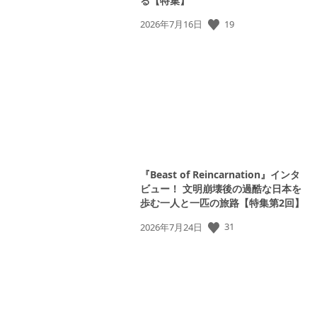
る【特集】
19
公
2026年7月16日
開
日:
『Beast of Reincarnation』インタ
ビュー！ 文明崩壊後の過酷な日本を
歩む一人と一匹の旅路【特集第2回】
31
公
2026年7月24日
開
日: