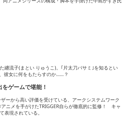
Rと、同アニメシリーズの構成・脚本を手掛けた中島かずき氏
纏流子(まとい りゅうこ)。｢片太刀バサミ｣を知るとい
は、彼女に何をもたらすのか……？
演出をゲームで堪能！
ユーザーから高い評価を受けている、アークシステムワーク
アニメを手がけたTRIGGER自らが徹底的に監修！ キャ
って表現されている。