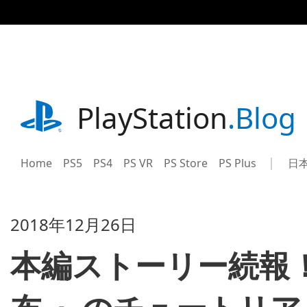
記
事
に
ス
キ
ッ
プ
playstation.com
PlayStation
.Blog
Home
PS5
PS4
PS VR
PS Store
PS Plus
日
Sel
Cur
a
reg
reg
2018年12月26日
本編ストーリー続報！