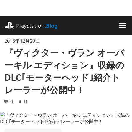
記
事
に
playstation.com
ス
PlayStation
.Blog
キ
MEN
ッ
2018年12月20日
プ
『ヴィクター・ヴラン オーバ
ーキル エディション』収録の
DLC｢モーターヘッド｣紹介ト
レーラーが公開中！
0
0