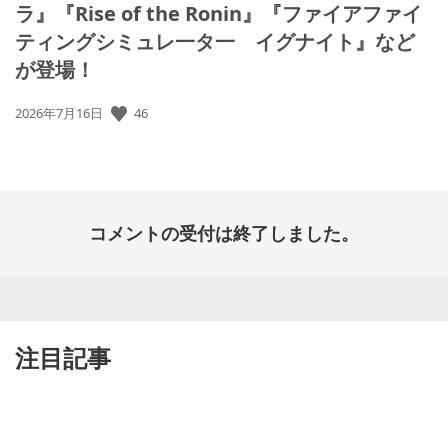
ラ』『Rise of the Ronin』『ファイアファイ
ティングシミュレ一タ一 イグナイト』など
が登場！
46
公
2026年7月16日
開
日:
コメントの受付は終了しました。
注目記事