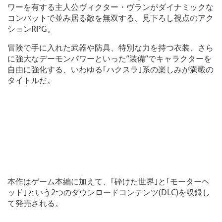
ワーを有する主人公ヴィクター・ヴランがダイナミックな
コンバットで並み居る敵を無双する、見下ろし視点のアク
ションRPG。
冒険で手に入れた武器や防具、特別な力を持つ衣装、さら
に強大なデーモンパワーといった”装備”でキャラクターを
自由に強化する、いわゆる｢ハクスラ｣系の楽しみが満載の
タイトルだ。
本作はゲーム本編に加えて、｢砕けた世界｣と｢モーターヘ
ッド｣という2つのダウンロードコンテンツ(DLC)を収録し
て発売される。