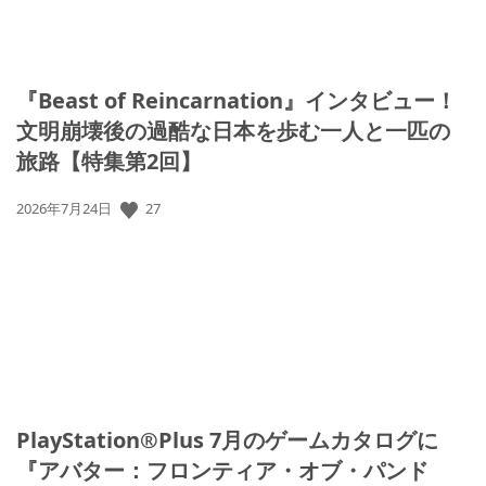
『Beast of Reincarnation』インタビュー！
文明崩壊後の過酷な日本を歩む一人と一匹の
旅路【特集第2回】
27
公
2026年7月24日
開
日:
PlayStation®Plus 7月のゲームカタログに
『アバター：フロンティア・オブ・パンド