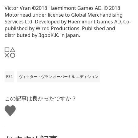
Victor Vran ©2018 Haemimont Games AD. © 2018
Motörhead under license to Global Merchandising
Services Ltd. Developed by Haemimont Games AD. Co-
published by Wired Productions. Published and
distributed by 3gooK.K. in Japan.
PS4
ヴィクター・ヴラン オーバーキル エディション
この記事は良かったですか？
い
い
ね
す
る