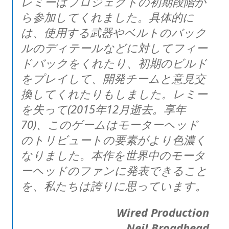
レミーはプロジェクトの初期段階か
ら参加してくれました。具体的に
は、使用する武器やベルトのバック
ルのディテールなどに対してフィー
ドバックをくれたり、初期のビルド
をプレイして、開発チームと意見交
換してくれたりもしました。レミー
を失って(2015年12月逝去。享年
70)、このゲームはモーターヘッド
のトリビュートの要素がより色濃く
なりました。本作を世界中のモータ
ーヘッドのファンに発表できること
を、私たちは誇りに思っています。
Wired Production
Neil Broadhead