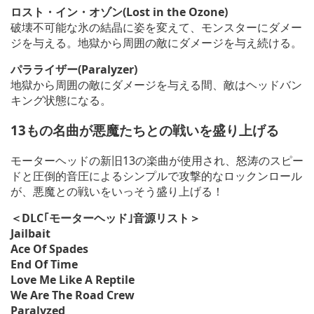
ロスト・イン・オゾン(Lost in the Ozone)
破壊不可能な氷の結晶に姿を変えて、モンスターにダメー
ジを与える。地獄から周囲の敵にダメージを与え続ける。
パラライザー(Paralyzer)
地獄から周囲の敵にダメージを与える間、敵はヘッドバン
キング状態になる。
13もの名曲が悪魔たちとの戦いを盛り上げる
モーターヘッドの新旧13の楽曲が使用され、怒涛のスピー
ドと圧倒的音圧によるシンプルで攻撃的なロックンロール
が、悪魔との戦いをいっそう盛り上げる！
＜DLC｢モーターヘッド｣音源リスト＞
Jailbait
Ace Of Spades
End Of Time
Love Me Like A Reptile
We Are The Road Crew
Paralyzed