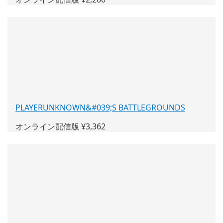
い
ウ
ィ
ン
ド
ウ
で
開
く)
PLAYERUNKNOWN&#039;S BATTLEGROUNDS
(新
し
オンライン配信版 ¥3,362
い
ウ
ィ
ン
ド
ウ
で
開
く)