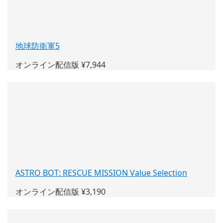
で
開
く)
地球防衛軍5
(新
し
オンライン配信版 ¥7,944
い
ウ
ィ
ン
ド
ウ
で
開
く)
ASTRO BOT: RESCUE MISSION Value Selection
(新
し
オンライン配信版 ¥3,190
い
ウ
ィ