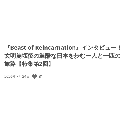
『Beast of Reincarnation』インタビュー！
文明崩壊後の過酷な日本を歩む一人と一匹の
旅路【特集第2回】
31
公
2026年7月24日
開
日: