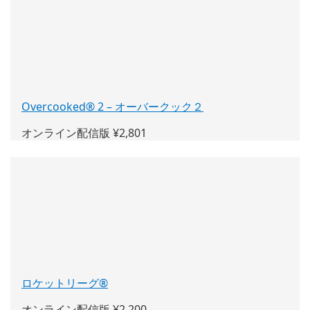
ン
ド
ウ
で
開
く)
Overcooked® 2 – オーバークック２
(新
し
オンライン配信版 ¥2,801
い
ウ
ィ
ン
ド
ウ
で
開
く)
ロケットリーグ®
(新
し
オンライン配信版 ¥2,200