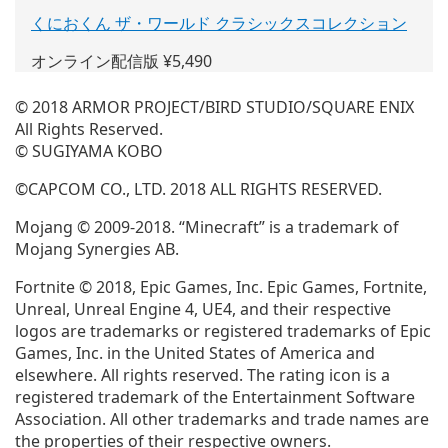
くにおくん ザ・ワールド クラシックスコレクション
(新
し
オンライン配信版 ¥5,490
い
ウ
© 2018 ARMOR PROJECT/BIRD STUDIO/SQUARE ENIX
ィ
All Rights Reserved.
ン
© SUGIYAMA KOBO
ド
ウ
©CAPCOM CO., LTD. 2018 ALL RIGHTS RESERVED.
で
開
Mojang © 2009-2018. “Minecraft” is a trademark of
く)
Mojang Synergies AB.
Fortnite © 2018, Epic Games, Inc. Epic Games, Fortnite,
Unreal, Unreal Engine 4, UE4, and their respective
logos are trademarks or registered trademarks of Epic
Games, Inc. in the United States of America and
elsewhere. All rights reserved. The rating icon is a
registered trademark of the Entertainment Software
Association. All other trademarks and trade names are
the properties of their respective owners.