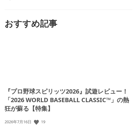
ね
す
る
おすすめ記事
『プロ野球スピリッツ2026』試遊レビュー！
「2026 WORLD BASEBALL CLASSIC™」の熱
狂が蘇る【特集】
19
公
2026年7月16日
開
日: