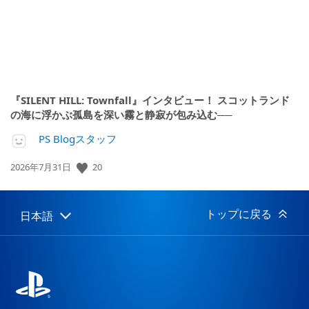
『SILENT HILL: Townfall』インタビュー！ スコットランド
の海に浮かぶ孤島を深い霧と静寂が包み込む──
PS Blogスタッフ
20
公
2026年7月31日
開
日:
トップに戻る
日本語
Select
Current
a
region:
region