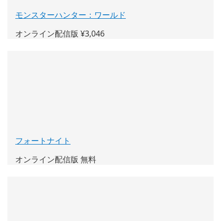
モンスターハンター：ワールド
(新
し
オンライン配信版 ¥3,046
い
ウ
ィ
ン
ド
ウ
で
開
く)
フォートナイト
(新
し
オンライン配信版 無料
い
ウ
ィ
ン
ド
ウ