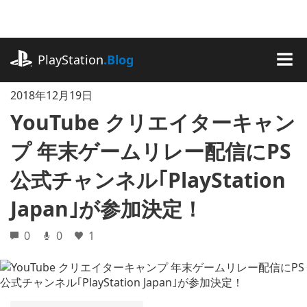
記
事
に
playstation.com
ス
PlayStation
.Blog
キ
MEN
ッ
2018年12月19日
プ
YouTube クリエイターキャン
プ 年末ゲームリレー配信にPS
公式チャンネル｢PlayStation
Japan｣が参加決定！
0
0
1