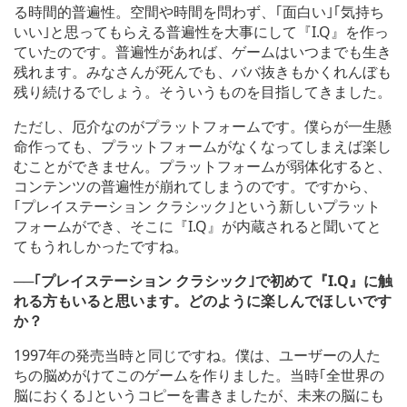
る時間的普遍性。空間や時間を問わず、｢面白い｣｢気持ち
いい｣と思ってもらえる普遍性を大事にして『I.Q』を作っ
ていたのです。普遍性があれば、ゲームはいつまでも生き
残れます。みなさんが死んでも、ババ抜きもかくれんぼも
残り続けるでしょう。そういうものを目指してきました。
ただし、厄介なのがプラットフォームです。僕らが一生懸
命作っても、プラットフォームがなくなってしまえば楽し
むことができません。プラットフォームが弱体化すると、
コンテンツの普遍性が崩れてしまうのです。ですから、
｢プレイステーション クラシック｣という新しいプラット
フォームができ、そこに『I.Q』が内蔵されると聞いてと
てもうれしかったですね。
──｢プレイステーション クラシック｣で初めて『I.Q』に触
れる方もいると思います。どのように楽しんでほしいです
か？
1997年の発売当時と同じですね。僕は、ユーザーの人た
ちの脳めがけてこのゲームを作りました。当時｢全世界の
脳におくる｣というコピーを書きましたが、未来の脳にも