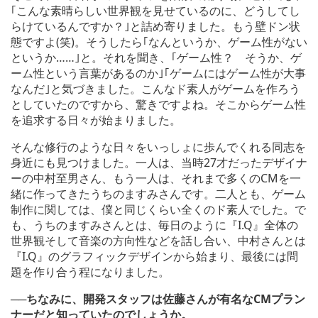
｢こんな素晴らしい世界観を見せているのに、どうしてし
らけているんですか？｣と詰め寄りました。もう壁ドン状
態ですよ(笑)。そうしたら｢なんというか、ゲーム性がない
というか……｣と。それを聞き、｢ゲーム性？ そうか、ゲ
ーム性という言葉があるのか｣｢ゲームにはゲーム性が大事
なんだ｣と気づきました。こんなド素人がゲームを作ろう
としていたのですから、驚きですよね。そこからゲーム性
を追求する日々が始まりました。
そんな修行のような日々をいっしょに歩んでくれる同志を
身近にも見つけました。一人は、当時27才だったデザイナ
ーの中村至男さん、もう一人は、それまで多くのCMを一
緒に作ってきたうちのますみさんです。二人とも、ゲーム
制作に関しては、僕と同じくらい全くのド素人でした。で
も、うちのますみさんとは、毎日のように『I.Q』全体の
世界観そして音楽の方向性などを話し合い、中村さんとは
『I.Q』のグラフィックデザインから始まり、最後には問
題を作り合う程になりました。
──ちなみに、開発スタッフは佐藤さんが有名なCMプラン
ナーだと知っていたのでしょうか。