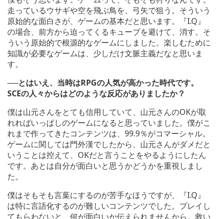
走っているウサギや空を飛ぶ鳥を、弓矢で狙う。そういう
原始的な面白さが、ゲームの基本だと思います。『I.Q』
の場合、前方から迫ってくるキューブを避けて、消す。そ
ういう原始的で根源的なゲームにしました。楽しむために
知識が必要なゲームは、少しだけ文脈主義だなと思いま
す。
──とはいえ、当時はRPGの人気が高かった時代です。
SCEの人々からはどのような反応がありましたか？
僕は山元さんをとても信用していて、山元さんのOKが取
れればいっぱしのゲームになると思っていました。僕がこ
れまで作ってきたコンテンツは、99.9％がコマーシャル。
ゲームに関しては門外漢でしたから、山元さんがダメだと
いうことは控えて、OKだと言うことをやるようにしたん
です。あとは自分が面白いと思うかどうかを重視しまし
た。
僕はそもそも言葉にするのが苦手なほうですが、『I.Q』
は特に言語化するのが難しいコンテンツでした。プレイし
てもらわないと、何が面白いか伝えられませんから。救い