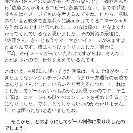
養老孟司さんとの対談があったからなんです。養老さんか
ら｢佐藤さんが考えるコピーは言葉ではない。音です｣｢佐
藤さんはイメージでものを考えるんですね。だから、意味
のない音と映像で直接我々に訴えかけてくるコマーシャル
を作れるんです｣と言われて、この方は僕のことをよくわ
かってくれているなと思いました。その対談の最後に、
｢佐藤さん、きっともうすぐ、大きいイメージが来ますよ｣
と言うんです。僕はもうびっくりしました。前日に
『I.Q』のイメージが来ていたわけですからね。そんなこ
とがあったので、日付を覚えているんです。
とはいえ、4月9日に降ってきた映像は、今まで僕がやって
きたようなシングルチャンネル、つまり一方通行の表現で
はありませんでした。いろいろと考えるにつれ、｢これは
もしかしてゲームというものかな｣と思ったのです。そこ
で僕は、コマーシャル以外のコンテンツを初めて作ること
になりました。でも、どうしたらいいのかわかりません。
｢これは困ったな｣と思いましたね。
──そこから、どのようにしてゲーム制作に乗り出したの
でしょう。