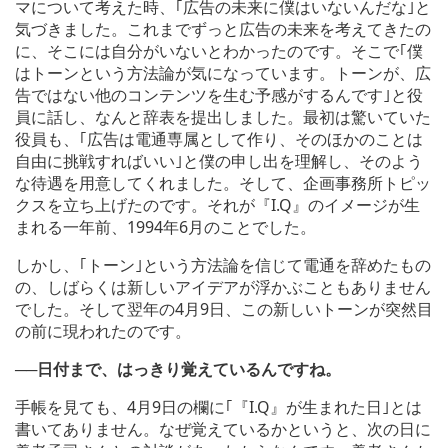
マについて考えた時、｢広告の未来に僕はいないんだな｣と
気づきました。これまでずっと広告の未来を考えてきたの
に、そこには自分がいないとわかったのです。そこで｢僕
はトーンという方法論が気になっています。トーンが、広
告ではない他のコンテンツを生む予感がするんです｣と役
員に話し、なんと辞表を提出しました。最初は驚いていた
役員も、｢広告は電通専属として作り、そのほかのことは
自由に挑戦すればいい｣と僕の申し出を理解し、そのよう
な待遇を用意してくれました。そして、企画事務所トピッ
クスを立ち上げたのです。それが『I.Q』のイメージが生
まれる一年前、1994年6月のことでした。
しかし、｢トーン｣という方法論を信じて電通を辞めたもの
の、しばらくは新しいアイデアが浮かぶこともありません
でした。そして翌年の4月9日、この新しいトーンが突然目
の前に現われたのです。
──日付まで、はっきり覚えているんですね。
手帳を見ても、4月9日の欄に｢『I.Q』が生まれた日｣とは
書いてありません。なぜ覚えているかというと、次の日に