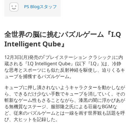
PS Blogスタッフ
全世界の脳に挑むパズルゲーム『I.Q
Intelligent Qube』
12月3日(月)発売の｢プレイステーション クラシック｣に内
蔵される『I.Q Intelligent Qube』(以下『I.Q』)は、冷静
な思考とスポーツにも似た反射神経を駆使し、迫りくるキ
ューブを捕獲するパズルゲーム。
キューブに押し潰されないようキャラクターを動かしなが
ら、できるだけ少ない手数でキューブを消していく。その
斬新なゲーム性もさることながら、漆黒の闇に浮かびあが
る無機質なステージ、服部隆之氏による荘厳なBGMな
ど、従来のパズルゲームとは一線を画す世界観も話題を呼
び、大ヒットを記録した。