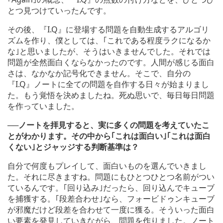
とつ見つけていったんです。
その後、『I.Q』に登場する問題を自動生成するアルゴリ
ズムを作り、僕としては、｢これである程度ラクになるか
な｣と思いましたが、そうはいきませんでした。それでは
問題が全然面白くならなかったのです。人間が感じる面白
さは、なかなか記号化できません。そこで、自分の
『I.Q』ノートに全ての問題を自作する日々が始まりまし
た。もう覚悟を決めましたね。死ぬ思いで、毎日毎日問題
を作っていました。
──ノートを拝見すると、実に多くの問題を考えていたこ
とがわかります。その中から｢これは面白い｣｢これは面白
くない｣とジャッジする判断基準は？
自分で何度もプレイして、面白いものを選んでいきまし
た。それに尽きますね。問題にもひとつひとつ名前がつい
ているんです。｢回り込み｣だったら、回り込んでキューブ
を捕獲する。｢段差合わせ｣なら、フォービドゥンキューブ
が邪魔だけど段差を合わせて一度に獲る。そういった面白
い要素を発見していきながら、問題を作りました。ノート