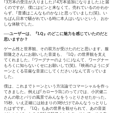
｢3万本の受注が入りました｣｢4万本追加になりました｣と届
くのですが、僕にはピンと来なくて。売れているのかわか
らず、｢普通はこんなものかな｣と思っていました(笑)。い
ちばん日本で騒がれている時に本人はいないという、おか
しな体験でした。
──ユーザーは、『I.Q』のどこに魅力を感じていたのだと
思いますか？
ゲーム性と世界観、その双方が受けたのだと思います。服
部隆之さんにお願いした音楽も、『I.Q』の世界観を支え
てくれました。｢ワーグナーのように｣なんて、ワーグナー
もろくに知らないくせにお願いして(笑)。｢映画のようにダ
ーンとくる荘厳な音楽にしてください｣なんて言っていま
した。
僕は、これまでトーンという方法論でコマーシャルを作っ
てきました。例えば｢カローラIIにのって｣では、小沢健二
さんの歌とパリの風景でみんなをうっとりさせたかった。
15秒、いえ正確には始まりの3秒だけでみんなうっとりし
たはずです。『I.Q』もあの世界を観せられて、あの音楽