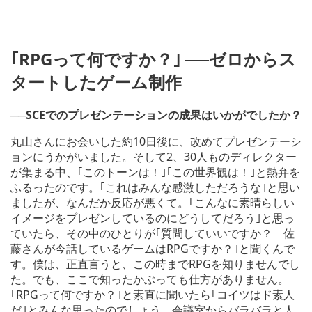
｢RPGって何ですか？｣ ──ゼロからス
タートしたゲーム制作
──SCEでのプレゼンテーションの成果はいかがでしたか？
丸山さんにお会いした約10日後に、改めてプレゼンテーシ
ョンにうかがいました。そして2、30人ものディレクター
が集まる中、｢このトーンは！｣｢この世界観は！｣と熱弁を
ふるったのです。｢これはみんな感激しただろうな｣と思い
ましたが、なんだか反応が悪くて。｢こんなに素晴らしい
イメージをプレゼンしているのにどうしてだろう｣と思っ
ていたら、その中のひとりが｢質問していいですか？ 佐
藤さんが今話しているゲームはRPGですか？｣と聞くんで
す。僕は、正直言うと、この時までRPGを知りませんでし
た。でも、ここで知ったかぶっても仕方がありません。
｢RPGって何ですか？｣と素直に聞いたら｢コイツはド素人
だ｣とみんな思ったのでしょう、会議室からバラバラと人