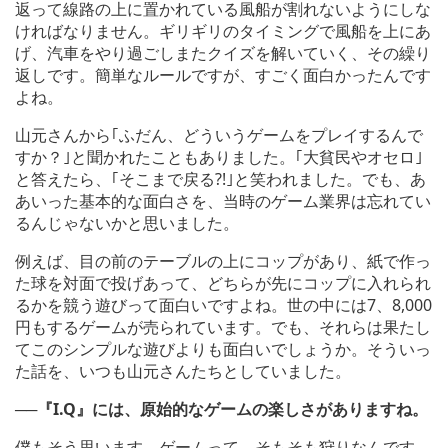
返って線路の上に置かれている風船が割れないようにしな
ければなりません。ギリギリのタイミングで風船を上にあ
げ、汽車をやり過ごしまたクイズを解いていく、その繰り
返しです。簡単なルールですが、すごく面白かったんです
よね。
山元さんから｢ふだん、どういうゲームをプレイするんで
すか？｣と聞かれたこともありました。｢大貧民やオセロ｣
と答えたら、｢そこまで戻る?!｣と笑われました。でも、あ
あいった基本的な面白さを、当時のゲーム業界は忘れてい
るんじゃないかと思いました。
例えば、目の前のテーブルの上にコップがあり、紙で作っ
た球を対面で投げあって、どちらが先にコップに入れられ
るかを競う遊びって面白いですよね。世の中には7、8,000
円もするゲームが売られています。でも、それらは果たし
てこのシンプルな遊びよりも面白いでしょうか。そういっ
た話を、いつも山元さんたちとしていました。
──『I.Q』には、原始的なゲームの楽しさがありますね。
僕もそう思います。ゲームって、そもそも狩りなんです。