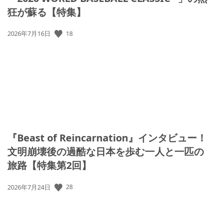
狂が蘇る【特集】
18
公
2026年7月16日
開
日:
『Beast of Reincarnation』インタビュー！
文明崩壊後の過酷な日本を歩む一人と一匹の
旅路【特集第2回】
28
公
2026年7月24日
開
日: