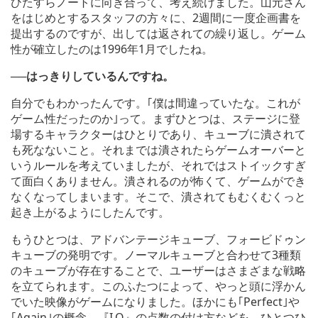
ひたすらノートに向き合って、考え続けました。山元さん
をはじめとするスタッフの方々に、2週間に一度企画書を
提出するのですが、出しては返されての繰り返し。ゲーム
性が確立したのは1996年1月でしたね。
──はっきりしているんですね。
自分でもわかったんです。｢僕は間違っていたな。これが
ゲーム性だったのか｣って。まずひとつは、ステージに登
場するキャラクターはひとりであり、キューブに潰されて
も死なないこと。それまでは潰されたらゲームオーバーと
いうルールを考えていましたが、それではストイックすぎ
て面白くありません。潰されるのが怖くて、ゲームができ
なくなってしまいます。そこで、潰されてもむくむくっと
起き上がるようにしたんです。
もうひとつは、アドバンテージキューブ、フォービドゥン
キューブの発明です。ノーマルキューブと合わせて3種類
のキューブが存在することで、ユーザーはさまざまな戦略
を立てられます。このふたつによって、やっと頭に浮かん
でいた映像がゲームになりました。ほかにも｢Perfect｣や
｢Again｣の概念、『I.Q』の点数の付け方などを、ひとつひ