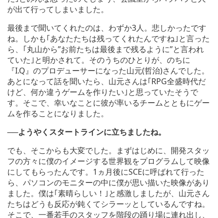
が出て行ってしまいました。
最後まで聞いてくれたのは、わずか3人。悲しかったです
ね。しかも｢あなたたちは残ってくれたんですね｣と言った
ら、｢丸山から”お前たちは最後まで残るように”と言われ
ていた｣と明かされて。そのうちのひとりが、のちに
『I.Q』のプロデューサーになった山元(哲治)さんでした。
あとになって話を聞いたら、山元さんは｢RPG全盛時代だ
けど、何か違うゲームを作りたい｣と思っていたそうで
す。そこで、幸いなことに彼が率いるチームとともにゲー
ムを作ることになりました。
──ようやくスタートラインに立ちましたね。
でも、そこからも大変でした。まずはじめに、開発スタッ
フの方々に僕のイメージする世界観をプログラムして映像
にしてもらったんです。1ヵ月後にSCEに呼ばれて行った
ら、パソコンのモニターの中に僕が思い描いた映像があり
ました。僕は｢素晴らしい！｣と感激しましたが、山元さん
たちはどうも反応が鈍くてシラーッとしているんですね。
そこで、一番若手のスタッフを階段の踊り場に連れ出し、