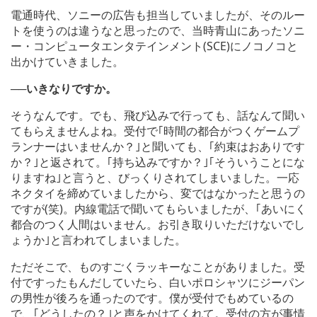
電通時代、ソニーの広告も担当していましたが、そのルー
トを使うのは違うなと思ったので、当時青山にあったソニ
ー・コンピュータエンタテインメント(SCE)にノコノコと
出かけていきました。
──いきなりですか。
そうなんです。でも、飛び込みで行っても、話なんて聞い
てもらえませんよね。受付で｢時間の都合がつくゲームプ
ランナーはいませんか？｣と聞いても、｢約束はおありです
か？｣と返されて。｢持ち込みですか？｣｢そういうことにな
りますね｣と言うと、びっくりされてしまいました。一応
ネクタイを締めていましたから、変ではなかったと思うの
ですが(笑)。内線電話で聞いてもらいましたが、｢あいにく
都合のつく人間はいません。お引き取りいただけないでし
ょうか｣と言われてしまいました。
ただそこで、ものすごくラッキーなことがありました。受
付ですったもんだしていたら、白いポロシャツにジーパン
の男性が後ろを通ったのです。僕が受付でもめているの
で、｢どうしたの？｣と声をかけてくれて。受付の方が事情