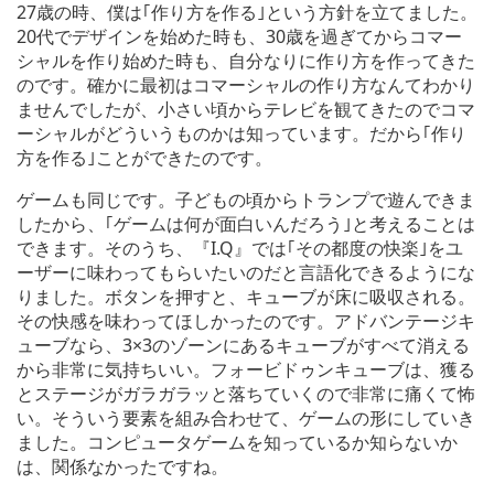
27歳の時、僕は｢作り方を作る｣という方針を立てました。
20代でデザインを始めた時も、30歳を過ぎてからコマー
シャルを作り始めた時も、自分なりに作り方を作ってきた
のです。確かに最初はコマーシャルの作り方なんてわかり
ませんでしたが、小さい頃からテレビを観てきたのでコマ
ーシャルがどういうものかは知っています。だから｢作り
方を作る｣ことができたのです。
ゲームも同じです。子どもの頃からトランプで遊んできま
したから、｢ゲームは何が面白いんだろう｣と考えることは
できます。そのうち、『I.Q』では｢その都度の快楽｣をユ
ーザーに味わってもらいたいのだと言語化できるようにな
りました。ボタンを押すと、キューブが床に吸収される。
その快感を味わってほしかったのです。アドバンテージキ
ューブなら、3×3のゾーンにあるキューブがすべて消える
から非常に気持ちいい。フォービドゥンキューブは、獲る
とステージがガラガラッと落ちていくので非常に痛くて怖
い。そういう要素を組み合わせて、ゲームの形にしていき
ました。コンピュータゲームを知っているか知らないか
は、関係なかったですね。