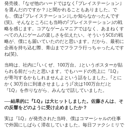
発売後、｢なぜ他のハードではなく｢プレイステーション｣
を選んだのですか？｣と聞かれることもありました。で
も、僕は｢プレイステーション｣しか知らなかったんです
(笑)。そんなところにも当時の｢プレイステーション｣の戦
略を感じます。コアなゲームマニアではなく、あまねくす
べての人にゲームの楽しさを伝えたい。そういうSCEの戦
略が、僕にも届いていたのだと思います。だから、最初に
企画を持ち込む際、青山までフラフラ行っちゃったんです
ね(笑)。
当時は、社内に｢いくぜ、100万台。｣というポスターが貼
られる前だったと思います。でもハードの売上に『I.Q』
が寄与するかもしれませんよという話をしました。｢とに
かく30万台に到達させましょう｣｢次は100万台だ｣と
『I.Q』を作りながら、みんなで話していました。
──結果的に『I.Q』は大ヒットしました。佐藤さんは、そ
の反響をどのように受け止めましたか？
実は『I.Q』が発売された当時、僕はコマーシャルの仕事
で外国にしばらく滞在していました。毎日ファクシミリで