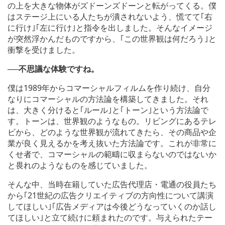
の上を大きな物体がズドーンズドーンと転がってくる。僕
はステージ上にいる人たちが潰されないよう、慌てて｢右
に行け｣｢左に行け｣と指令を出しました。そんなイメージ
が突然浮かんだものですから、｢この世界観は何だろう｣と
衝撃を受けました。
──不思議な体験ですね。
僕は1989年からコマーシャルフィルムを作り続け、自分
なりにコマーシャルの方法論を構築してきました。それ
は、大きく分けると｢ルール｣と｢トーン｣という方法論で
す。トーンは、世界観のようなもの。リビングにあるテレ
ビから、どのような世界観が流れてきたら、その商品や企
業が良く見えるかを考え抜いた方法論です。これが非常に
くせ者で、コマーシャルの範疇に収まらないのではないか
と畏れのようなものを感じていました。
そんな中、当時在籍していた広告代理店・電通の役員たち
から｢21世紀の広告クリエイティブの方向性について講演
してほしい｣｢広告メディアは今後どうなっていくのか話し
てほしい｣と立て続けに頼まれたのです。与えられたテー