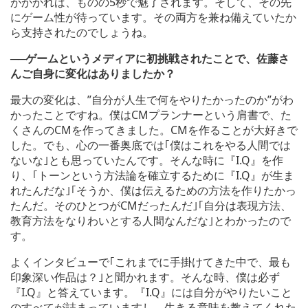
がかかれば、ものの5秒で魅了されます。そして、その先
にゲーム性が待っています。その両方を兼ね備えていたか
ら支持されたのでしょうね。
──ゲームというメディアに初挑戦されたことで、佐藤さ
んご自身に変化はありましたか？
最大の変化は、”自分が人生で何をやりたかったのか”がわ
かったことですね。僕はCMプランナーという肩書で、た
くさんのCMを作ってきました。CMを作ることが大好きで
した。でも、心の一番奥底では｢僕はこれをやる人間では
ないな｣とも思っていたんです。そんな時に『I.Q』を作
り、｢トーンという方法論を確立するために『I.Q』が生ま
れたんだな｣｢そうか、僕は伝えるための方法を作りたかっ
たんだ。そのひとつがCMだったんだ｣｢自分は表現方法、
教育方法をなりわいとする人間なんだな｣とわかったので
す。
よくインタビューで｢これまでに手掛けてきた中で、最も
印象深い作品は？｣と聞かれます。そんな時、僕は必ず
『I.Q』と答えています。『I.Q』には自分がやりたいこと
のすべてが詰まっていますし、生きる意味を教えてくれた