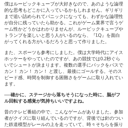
僕はルービックキューブが大好きなので、あのような論理
的な思考もどこかに入っているかもしれません。ギリギリ
まで追い詰められてパニックになっても、わずかな論理性
が自分に残っていたら助かる。これがゲーム業界で言うゲ
ーム性かどうかはわかりませんが、ルービックキューブや
トランプを楽しいと思う人がいるのなら、『I.Q』を面白
がってくれる方がいるだろうと思って作りました。
また、スポーツも参考にしました。僕は大学時代にアイス
ホッケーをやっていたのですが、あの競技では0.2秒ぐら
いでシュートが決まります。複数の選手にパックをパスで
カン！ カン！ カン！ と渡し、最後にゴールする。そのス
ピード感、時間を制御する困難さをゲームに取り入れてい
ます。
──確かに、ステージから落ちそうになった時に、脳がフ
ル回転する感覚が気持ちいいですよね。
昔のテレビ番組の中で、こんなゲームがありました。参加
者がクイズに取り組んでいるのですが、背後では針のつい
た鉄道模型がレールの上を走っていて、時々そちらを振り