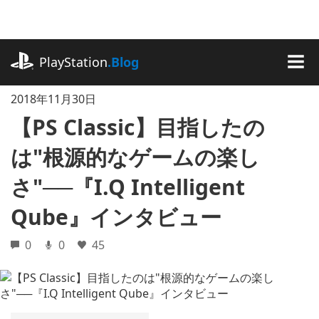
記
事
に
playstation.com
ス
PlayStation
.Blog
キ
MEN
ッ
2018年11月30日
プ
【PS Classic】目指したの
は"根源的なゲームの楽し
さ"──『I.Q Intelligent
Qube』インタビュー
0
0
45