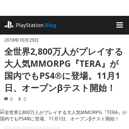
記
事
に
playstation.com
ス
PlayStation
.Blog
キ
MEN
ッ
2018年10月29日
プ
全世界2,800万人がプレイする
大人気MMORPG『TERA』が
国内でもPS4®に登場。11月1
日、オープンβテスト開始！
0
0