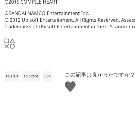
©2015 COMPILE HEART
©BANDAI NAMCO Entertainment Inc.
© 2012 Ubisoft Entertainment. All Rights Reserved. Assass
trademarks of Ubisoft Entertainment in the U.S. and/or o
この記事は良かったですか
PS Plus
PS Store
PS4
い
い
ね
す
る