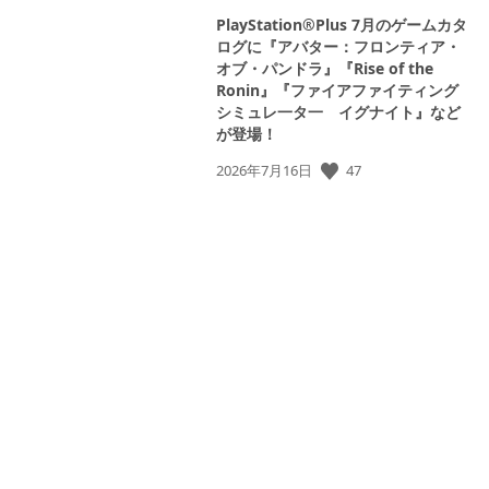
PlayStation®Plus 7月のゲームカタ
ログに『アバター：フロンティア・
オブ・パンドラ』『Rise of the
Ronin』『ファイアファイティング
シミュレ一タ一 イグナイト』など
が登場！
47
公
2026年7月16日
開
日: