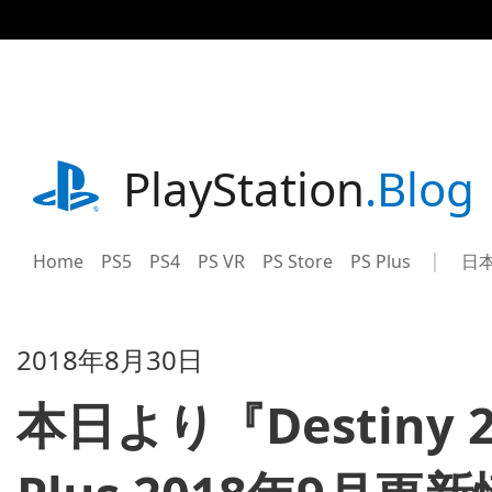
記
事
に
ス
キ
ッ
プ
playstation.com
PlayStation
.Blog
Home
PS5
PS4
PS VR
PS Store
PS Plus
日
Sel
Cur
a
reg
reg
2018年8月30日
本日より『Destiny