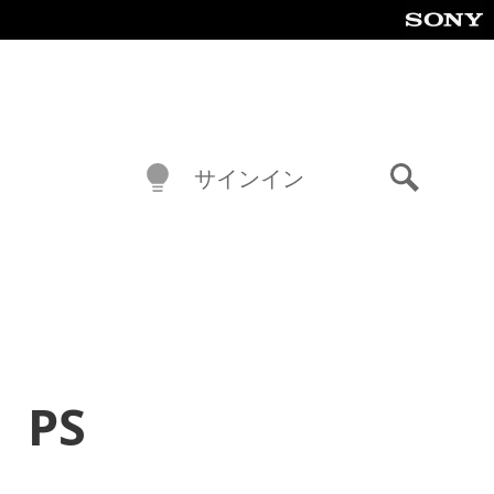
サインイン
検
索
 PS