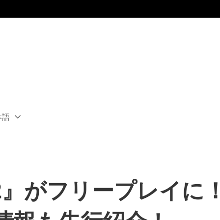
本語
ect
rent
ion:
ion
 2』がフリープレイに！