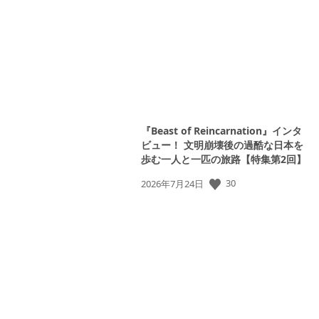
日:
『Beast of Reincarnation』インタ
ビュー！ 文明崩壊後の過酷な日本を
歩む一人と一匹の旅路【特集第2回】
30
公
2026年7月24日
開
日: