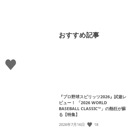
おすすめ記事
い
い
ね
す
る
『プロ野球スピリッツ2026』試遊レ
ビュー！ 「2026 WORLD
BASEBALL CLASSIC™」の熱狂が蘇
る【特集】
18
公
2026年7月16日
開