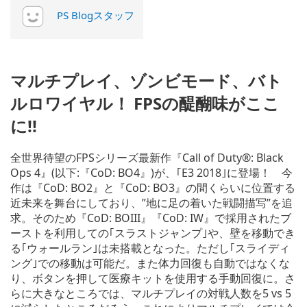
PS Blogスタッフ
マルチプレイ、ゾンビモード、バト
ルロワイヤル！ FPSの醍醐味がここ
に!!
全世界待望のFPSシリーズ最新作『Call of Duty®: Black
Ops 4』(以下:『CoD: BO4』)が、｢E3 2018｣に登場！ 今
作は『CoD: BO2』と『CoD: BO3』の間くらいに位置する
近未来を舞台にしており、”地に足の着いた戦闘描写”を追
求。そのため『CoD: BOIII』『CoD: IW』で採用されたブ
ーストを利用しての｢スラストジャンプ｣や、壁を移動でき
る｢ウォールラン｣は未搭載となった。ただし｢スライディ
ング｣での移動は可能だ。また体力回復も自動ではなくな
り、ボタンを押して医療キットを使用する手動回復に。さ
らに大きなところでは、マルチプレイの対戦人数を5 vs 5