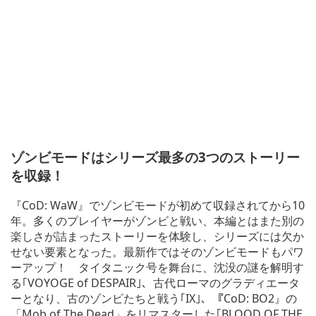
ゾンビモードはシリーズ最多の3つのストーリー
を収録！
『CoD: WaW』でゾンビモードが初めて収録されてから10
年。多くのプレイヤーがゾンビと戦い、本編とはまた別の
楽しさが詰まったストーリーを体験し、シリーズには欠か
せない要素となった。最新作ではそのゾンビモードもパワ
ーアップ！ タイタニック号を舞台に、沈没の謎を解明す
る｢VOYOGE of DESPAIR｣、古代ローマのグラディエータ
ーとなり、古のゾンビたちと戦う｢IX｣、『CoD: BO2』の
「Mob of The Dead」をリマスターした｢BLOOD OF THE