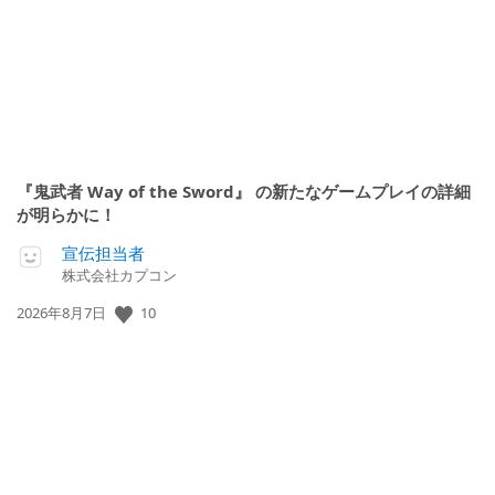
『鬼武者 Way of the Sword』 の新たなゲームプレイの詳細
が明らかに！
宣伝担当者
株式会社カプコン
10
公
2026年8月7日
開
日: