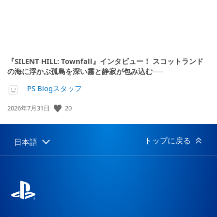
『SILENT HILL: Townfall』インタビュー！ スコットランド
の海に浮かぶ孤島を深い霧と静寂が包み込む──
PS Blogスタッフ
20
公
2026年7月31日
開
日:
トップに戻る
日本語
Select
Current
a
region:
region