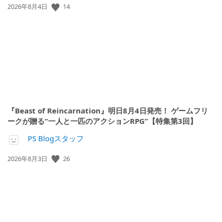
14
公
2026年8月4日
開
日:
『Beast of Reincarnation』明日8月4日発売！ ゲームフリ
ークが贈る“一人と一匹のアクションRPG”【特集第3回】
PS Blogスタッフ
26
公
2026年8月3日
開
日: