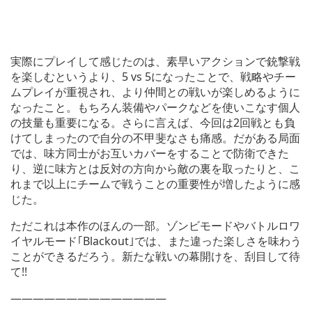
実際にプレイして感じたのは、素早いアクションで銃撃戦
を楽しむというより、5 vs 5になったことで、戦略やチー
ムプレイが重視され、より仲間との戦いが楽しめるように
なったこと。もちろん装備やパークなどを使いこなす個人
の技量も重要になる。さらに言えば、今回は2回戦とも負
けてしまったので自分の不甲斐なさも痛感。だがある局面
では、味方同士がお互いカバーをすることで防衛できた
り、逆に味方とは反対の方向から敵の裏を取ったりと、こ
れまで以上にチームで戦うことの重要性が増したように感
じた。
ただこれは本作のほんの一部。ゾンビモードやバトルロワ
イヤルモード｢Blackout｣では、また違った楽しさを味わう
ことができるだろう。新たな戦いの幕開けを、刮目して待
て!!
——————————————