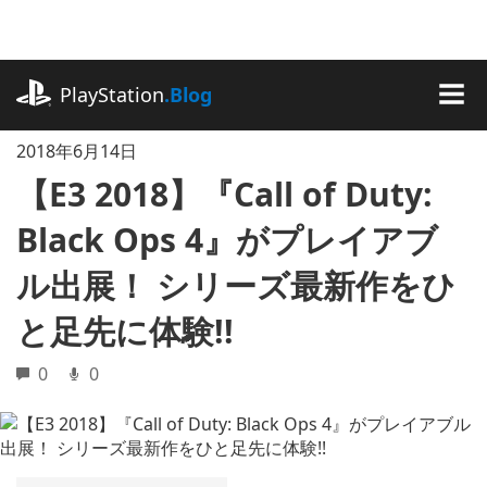
記
事
に
playstation.com
ス
PlayStation
.Blog
キ
MEN
ッ
2018年6月14日
プ
【E3 2018】『Call of Duty:
Black Ops 4』がプレイアブ
ル出展！ シリーズ最新作をひ
と足先に体験!!
0
0