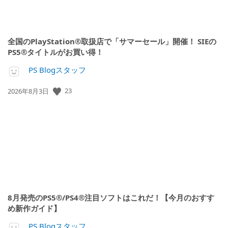
全国のPlayStation®取扱店で「サマーセール」開催！ SIEの
PS5®タイトルがお買い得！
PS Blogスタッフ
23
公
2026年8月3日
開
日:
8月発売のPS5®/PS4®注目ソフトはこれだ！【今月のおすす
め新作ガイド】
PS Blogスタッフ