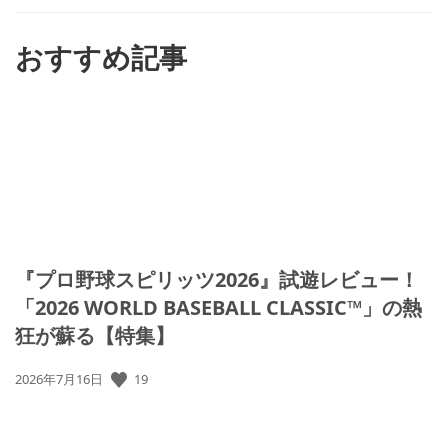
す
る
おすすめ記事
『プロ野球スピリッツ2026』試遊レビュー！
「2026 WORLD BASEBALL CLASSIC™」の熱
狂が蘇る【特集】
19
公
2026年7月16日
開
日: