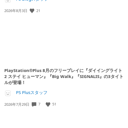
21
公
2026年8月3日
開
日:
PlayStation®Plus 8月のフリープレイに『ダイイングライト
2 ステイ ヒューマン』『Big Walk』『SIGNALIS』の3タイト
ルが登場！
PS Plusスタッフ
7
51
公
2026年7月29日
開
日: