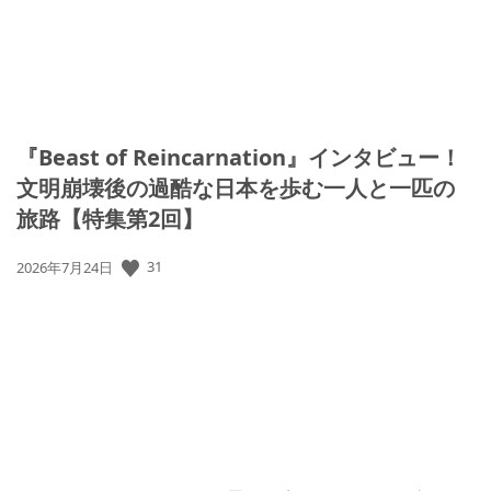
『Beast of Reincarnation』インタビュー！
文明崩壊後の過酷な日本を歩む一人と一匹の
旅路【特集第2回】
31
公
2026年7月24日
開
日: