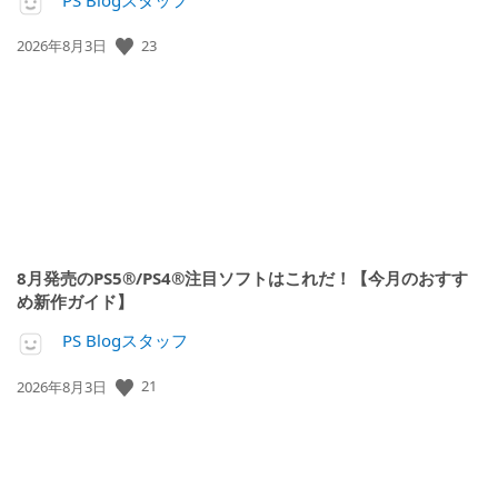
23
公
2026年8月3日
開
日:
8月発売のPS5®/PS4®注目ソフトはこれだ！【今月のおすす
め新作ガイド】
PS Blogスタッフ
21
公
2026年8月3日
開
日: