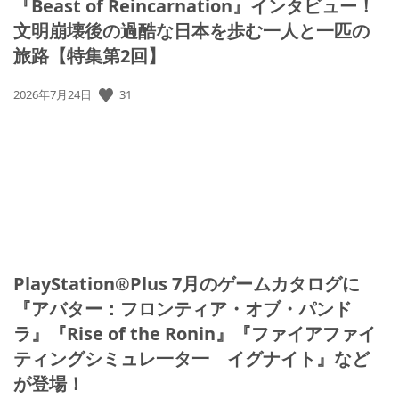
『Beast of Reincarnation』インタビュー！
文明崩壊後の過酷な日本を歩む一人と一匹の
旅路【特集第2回】
31
公
2026年7月24日
開
日:
PlayStation®Plus 7月のゲームカタログに
『アバター：フロンティア・オブ・パンド
ラ』『Rise of the Ronin』『ファイアファイ
ティングシミュレ一タ一 イグナイト』など
が登場！