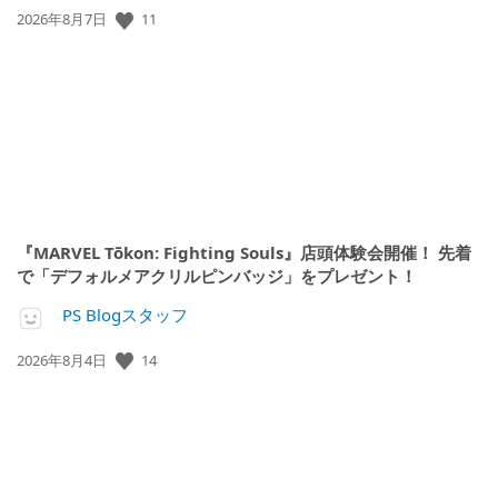
11
公
2026年8月7日
開
日:
『MARVEL Tōkon: Fighting Souls』店頭体験会開催！ 先着
で「デフォルメアクリルピンバッジ」をプレゼント！
PS Blogスタッフ
14
公
2026年8月4日
開
日: