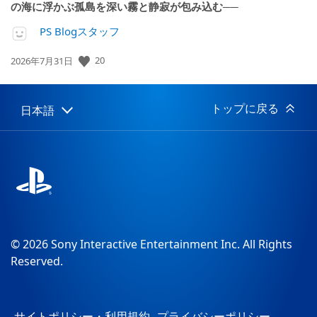
の海に浮かぶ孤島を深い霧と静寂が包み込む──
PS Blogスタッフ
20
公
2026年7月31日
開
日:
トップに戻る
日本語
Select
Current
a
region:
region
© 2026 Sony Interactive Entertainment Inc. All Rights
Reserved.
サイトポリシー・利用規約
プライバシーポリシー