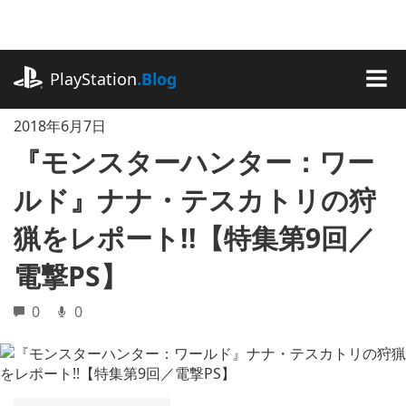
記
事
に
playstation.com
ス
PlayStation
.Blog
キ
MEN
ッ
2018年6月7日
プ
『モンスターハンター：ワー
ルド』ナナ・テスカトリの狩
猟をレポート!!【特集第9回／
電撃PS】
0
0