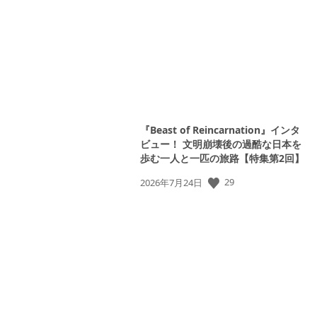
日:
『Beast of Reincarnation』インタ
ビュー！ 文明崩壊後の過酷な日本を
歩む一人と一匹の旅路【特集第2回】
29
公
2026年7月24日
開
日: