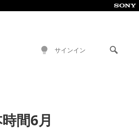
サインイン
検
索
を日本時間6月