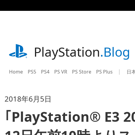
記
事
に
ス
キ
ッ
プ
playstation.com
PlayStation
.Blog
Home
PS5
PS4
PS VR
PS Store
PS Plus
日
Sel
Cur
a
reg
reg
2018年6月5日
｢PlayStation® E