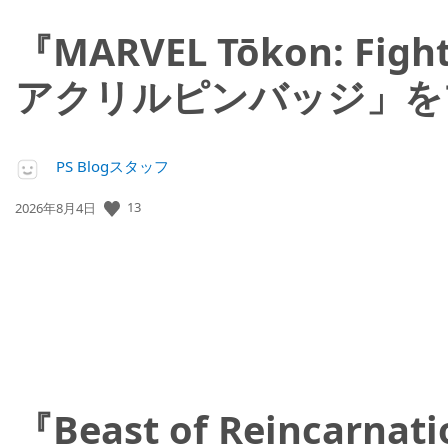
『MARVEL Tōkon: 
アクリルピンバッジ」を
PS Blogスタッフ
13
公
2026年8月4日
開
日:
『Beast of Reinc