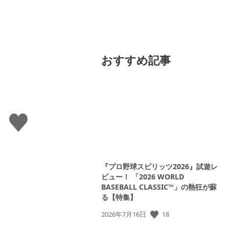
おすすめ記事
い
い
ね
す
る
『プロ野球スピリッツ2026』試遊レ
ビュー！ 「2026 WORLD
BASEBALL CLASSIC™」の熱狂が蘇
る【特集】
18
公
2026年7月16日
開