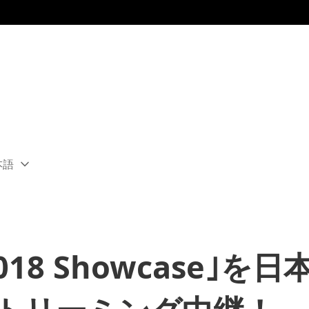
本語
ect
rent
ion:
ion
3 2018 Showcase｣