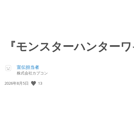
『モンスターハンターワ
宣伝担当者
株式会社カプコン
13
公
2026年8月5日
開
日: