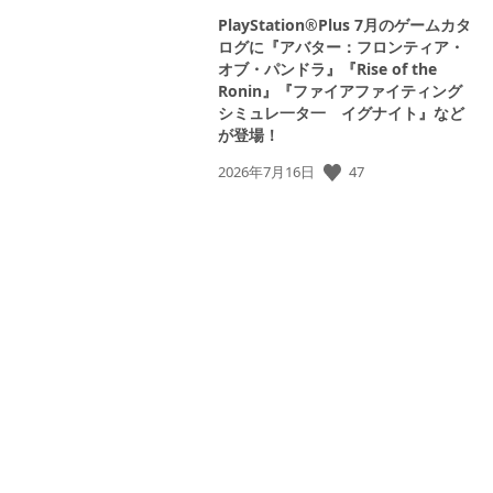
PlayStation®Plus 7月のゲームカタ
ログに『アバター：フロンティア・
オブ・パンドラ』『Rise of the
Ronin』『ファイアファイティング
シミュレ一タ一 イグナイト』など
が登場！
47
公
2026年7月16日
開
日: