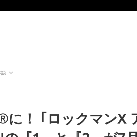
本語
ect
rent
ion:
ion
®に！ ｢ロックマンX