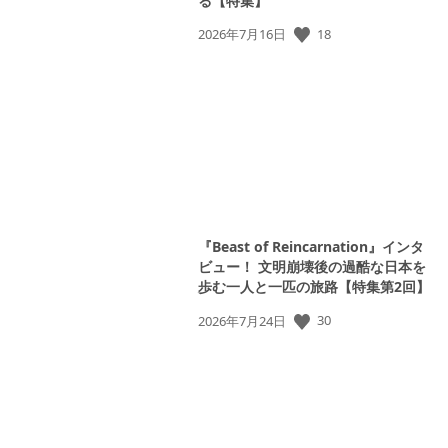
る【特集】
18
公
2026年7月16日
開
日:
『Beast of Reincarnation』インタ
ビュー！ 文明崩壊後の過酷な日本を
歩む一人と一匹の旅路【特集第2回】
30
公
2026年7月24日
開
日: