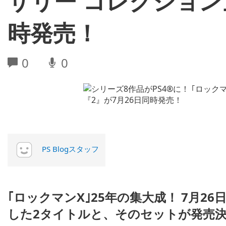
サリー コレクション
時発売！
0
0
PS Blogスタッフ
｢ロックマンX｣25年の集大成！ 7月26
した2タイトルと、そのセットが発売