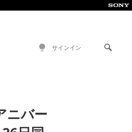
サインイン
検
索
 アニバー