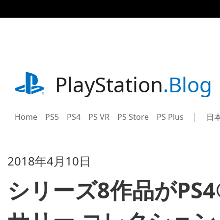
記
事
に
ス
キ
ッ
プ
playstation.com
PlayStation
.Blog
Home
PS5
PS4
PS VR
PS Store
PS Plus
日
Sel
Cur
a
reg
reg
2018年4月10日
シリーズ8作品がPS4