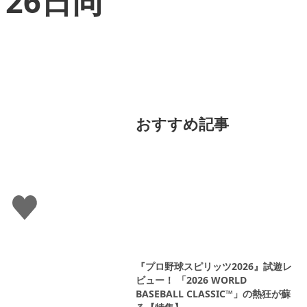
26日同
おすすめ記事
い
い
ね
す
る
『プロ野球スピリッツ2026』試遊レ
ビュー！ 「2026 WORLD
BASEBALL CLASSIC™」の熱狂が蘇