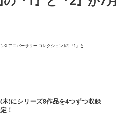
｣の『1』と『2』が7月
日(木)にシリーズ8作品を4つずつ収録
決定！