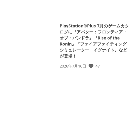
PlayStation®Plus 7月のゲームカタ
ログに『アバター：フロンティア・
オブ・パンドラ』『Rise of the
Ronin』『ファイアファイティング
シミュレ一タ一 イグナイト』など
が登場！
47
公
2026年7月16日
開
日: