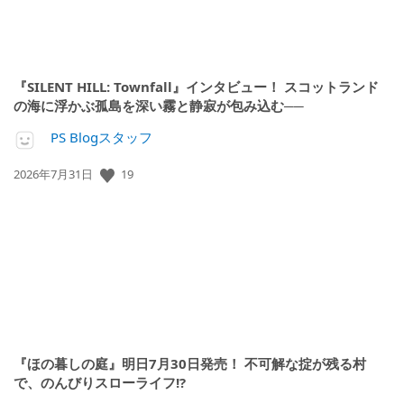
『SILENT HILL: Townfall』インタビュー！ スコットランド
の海に浮かぶ孤島を深い霧と静寂が包み込む──
PS Blogスタッフ
19
公
2026年7月31日
開
日:
『ほの暮しの庭』明日7月30日発売！ 不可解な掟が残る村
で、のんびりスローライフ!?