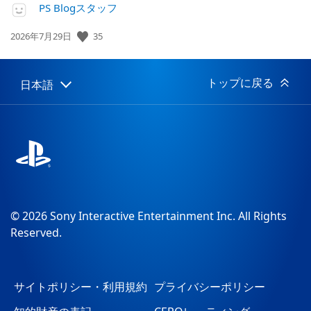
PS Blogスタッフ
35
公
2026年7月29日
開
日:
トップに戻る
日本語
Select
Current
a
region:
region
© 2026 Sony Interactive Entertainment Inc. All Rights
Reserved.
サイトポリシー・利用規約
プライバシーポリシー