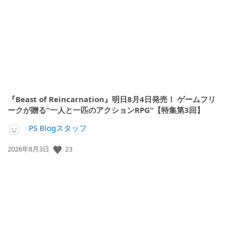
開
日:
『Beast of Reincarnation』明日8月4日発売！ ゲームフリ
ークが贈る“一人と一匹のアクションRPG”【特集第3回】
PS Blogスタッフ
23
公
2026年8月3日
開
日: