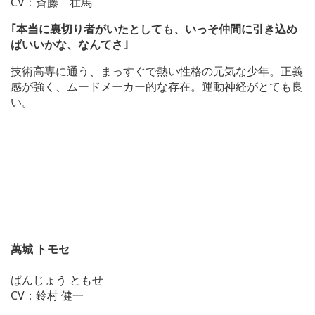
CV：斉藤 壮馬
｢本当に裏切り者がいたとしても、いっそ仲間に引き込め
ばいいかな、なんてさ｣
技術高専に通う、まっすぐで熱い性格の元気な少年。正義
感が強く、ムードメーカー的な存在。運動神経がとても良
い。
萬城 トモセ
ばんじょう ともせ
CV：鈴村 健一