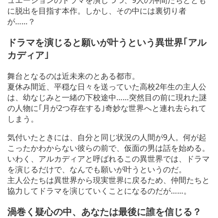
ュエーションのドラマを演じつつ、9人の仲間たちととも
に脱出を目指す本作。しかし、その中には裏切り者
が……？
ドラマを演じると願いが叶うという異世界｢アル
カディア｣
舞台となるのは近未来のとある都市。
夏休み間近、平穏な日々を送っていた高校2年生の主人公
は、幼なじみと一緒の下校途中……突然目の前に現れた謎
の人物に｢月が2つ存在する｣奇妙な世界へと連れ去られて
しまう。
気付いたときには、自分と同じ状況の人間が9人。何が起
こったかわからない彼らの前で、仮面の男は話を始める。
いわく、アルカディアと呼ばれるこの異世界では、ドラマ
を演じるだけで、なんでも願いが叶うというのだ。
主人公たちは異世界から現実世界に戻るため、仲間たちと
協力してドラマを演じていくことになるのだが……。
渦巻く疑心の中、あなたは最後に誰を信じる？