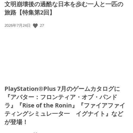
文明崩壊後の過酷な日本を歩む一人と一匹の
旅路【特集第2回】
27
公
2026年7月24日
開
日:
PlayStation®Plus 7月のゲームカタログに
『アバター：フロンティア・オブ・パンド
ラ』『Rise of the Ronin』『ファイアファイ
ティングシミュレ一タ一 イグナイト』など
が登場！