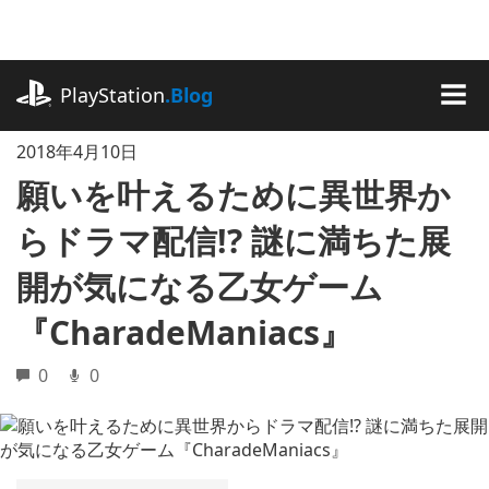
記
事
に
playstation.com
ス
PlayStation
.Blog
キ
MEN
ッ
2018年4月10日
プ
願いを叶えるために異世界か
らドラマ配信!? 謎に満ちた展
開が気になる乙女ゲーム
『CharadeManiacs』
0
0