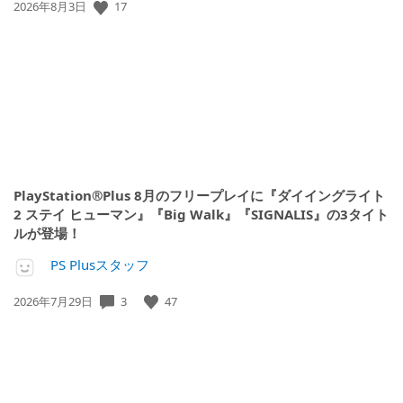
17
公
2026年8月3日
開
日:
PlayStation®Plus 8月のフリープレイに『ダイイングライト
2 ステイ ヒューマン』『Big Walk』『SIGNALIS』の3タイト
ルが登場！
PS Plusスタッフ
3
47
公
2026年7月29日
開
日: