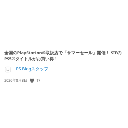
日:
全国のPlayStation®取扱店で「サマーセール」開催！ SIEの
PS5®タイトルがお買い得！
PS Blogスタッフ
17
公
2026年8月3日
開
日: