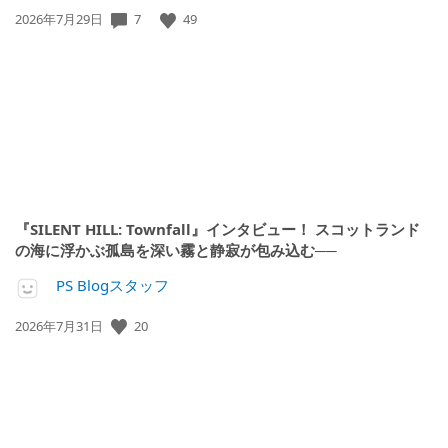
7
49
公
2026年7月29日
開
日:
『SILENT HILL: Townfall』インタビュー！ スコットランド
の海に浮かぶ孤島を深い霧と静寂が包み込む──
PS Blogスタッフ
20
公
2026年7月31日
開
日: