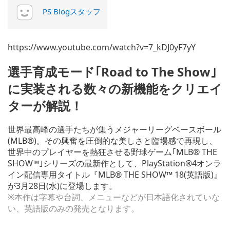
PS Blogスタッフ
https://www.youtube.com/watch?v=7_kDJ0yF7yY
選手育成モード｢Road to The Show｣
に実装される数々の新機能をクリエイ
ターが解説！
世界最高峰の選手たちが集うメジャーリーグベースボール
(MLB®)。その興奮を圧倒的な美しさと臨場感で再現し、
世界中のプレイヤーを熱狂させる野球ゲーム｢MLB® THE
SHOW™｣シリーズの最新作として、PlayStation®4オンラ
イン配信専用タイトル『MLB® THE SHOW™ 18(英語版)』
が3月28日(水)に登場します。
※本作は字幕や台詞、メニューなどが日本語化されていな
い、英語版のみの発売となります。