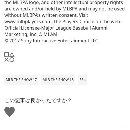
the MLBPA logo, and other intellectual property rights
are owned and/or held by MLBPA and may not be used
without MLBPA’s written consent. Visit
www.mlbplayers.com, the Players Choice on the web.
Official Licensee-Major League Baseball Alumni
Marketing, Inc. © MLAM
© 2017 Sony Interactive Entertainment LLC
MLB THE SHOW 17
MLB THE SHOW 18
PS4
この記事は良かったですか？
い
い
ね
す