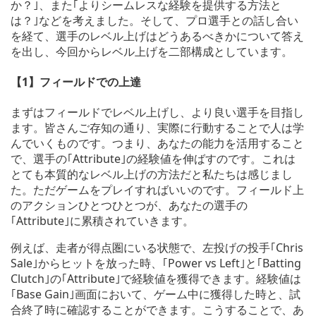
か？｣、また｢よりシームレスな経験を提供する方法と
は？｣などを考えました。そして、プロ選手との話し合い
を経て、選手のレベル上げはどうあるべきかについて答え
を出し、今回からレベル上げを二部構成としています。
【1】フィールドでの上達
まずはフィールドでレベル上げし、より良い選手を目指し
ます。皆さんご存知の通り、実際に行動することで人は学
んでいくものです。つまり、あなたの能力を活用すること
で、選手の｢Attribute｣の経験値を伸ばすのです。これは
とても本質的なレベル上げの方法だと私たちは感じまし
た。ただゲームをプレイすればいいのです。フィールド上
のアクションひとつひとつが、あなたの選手の
｢Attribute｣に累積されていきます。
例えば、走者が得点圏にいる状態で、左投げの投手｢Chris
Sale｣からヒットを放った時、｢Power vs Left｣と｢Batting
Clutch｣の｢Attribute｣で経験値を獲得できます。経験値は
｢Base Gain｣画面において、ゲーム中に獲得した時と、試
合終了時に確認することができます。こうすることで、あ