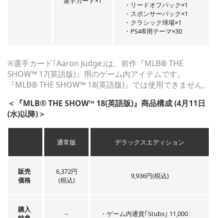
選手カード×1
・リードオフパック×1
・スポンサーパック×1
・クラシック球場×1
・PS4®用テーマ×30
※選手カード｢Aaron Judge｣は、前作『MLB® THE
SHOW™ 17(英語版)』用のゲーム内アイテムです。
『MLB® THE SHOW™ 18(英語版)』では使用できません。
＜『MLB® THE SHOW™ 18(英語版)』商品構成 (4月11日
(水)以降)＞
通常版
デラックスエディション
販売
6,372円
9,936円(税込)
価格
(税込)
購入
－
・ゲーム内通貨｢Stubs｣ 11,000
特典