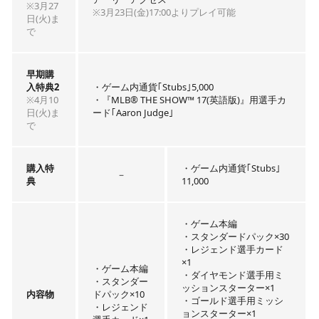
※3月27
※3月23日(金)17:00よりプレイ可能
日(火)ま
で
早期購
入特典2
・ゲーム内通貨｢Stubs｣5,000
※4月10
・『MLB® THE SHOW™ 17(英語版)』用選手カ
日(火)ま
ード｢Aaron Judge｣
で
購入特
・ゲーム内通貨｢Stubs｣
－
典
11,000
・ゲーム本編
・スタンダードパック×30
・レジェンド選手カード
×1
・ゲーム本編
・ダイヤモンド選手用ミ
・スタンダー
ッションスターター×1
内容物
ドパック×10
・ゴールド選手用ミッシ
・レジェンド
ョンスターター×1