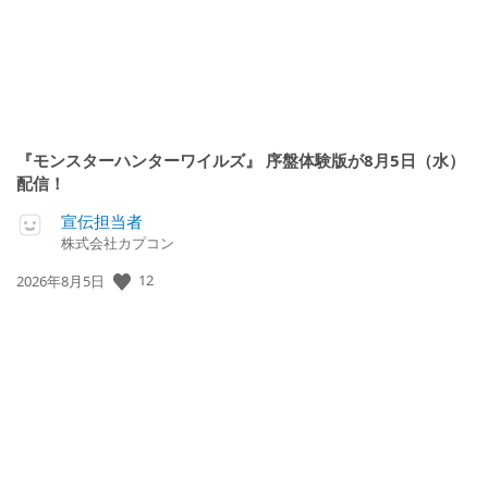
『モンスターハンターワイルズ』 序盤体験版が8月5日（水）
配信！
宣伝担当者
株式会社カプコン
12
公
2026年8月5日
開
日: