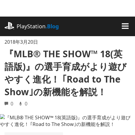
記
事
に
playstation.com
ス
PlayStation
.Blog
キ
MEN
ッ
2018年3月20日
プ
『MLB® THE SHOW™ 18(英
語版)』の選手育成がより遊び
やすく進化！ ｢Road to The
Show｣の新機能を解説！
0
0