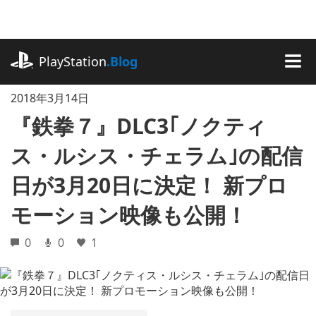
記
事
に
playstation.com
ス
PlayStation
.Blog
キ
MEN
ッ
2018年3月14日
プ
『鉄拳７』DLC3｢ノクティ
ス・ルシス・チェラム｣の配信
日が3月20日に決定！ 新プロ
モーション映像も公開！
0
0
1