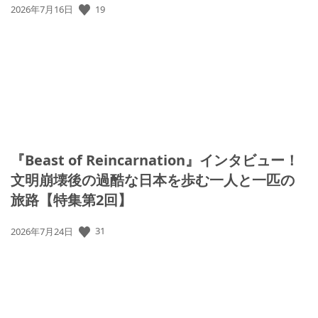
19
公
2026年7月16日
開
日:
『Beast of Reincarnation』インタビュー！
文明崩壊後の過酷な日本を歩む一人と一匹の
旅路【特集第2回】
31
公
2026年7月24日
開
日: