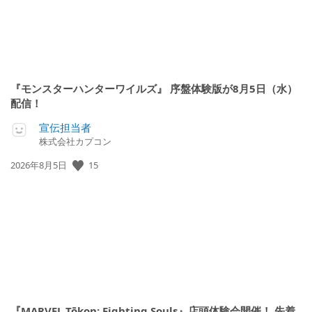
『モンスターハンターワイルズ』 序盤体験版が8月5日（水）
配信！
宣伝担当者
株式会社カプコン
15
公
2026年8月5日
開
日:
『MARVEL Tōkon: Fighting Souls』店頭体験会開催！ 先着