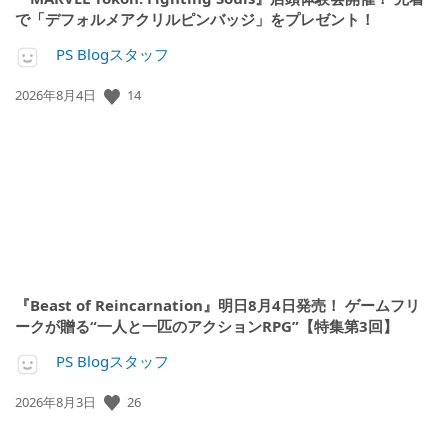
で「デフォルメアクリルピンバッジ」をプレゼント！
PS Blogスタッフ
14
公
2026年8月4日
開
日:
『Beast of Reincarnation』明日8月4日発売！ ゲームフリ
ークが贈る“一人と一匹のアクションRPG”【特集第3回】
PS Blogスタッフ
26
公
2026年8月3日
開
日: