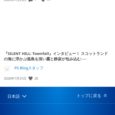
開
日:
『SILENT HILL: Townfall』インタビュー！ スコットランド
の海に浮かぶ孤島を深い霧と静寂が包み込む──
PS Blogスタッフ
20
公
2026年7月31日
開
日:
トップに戻る
日本語
Select
Current
a
region:
region