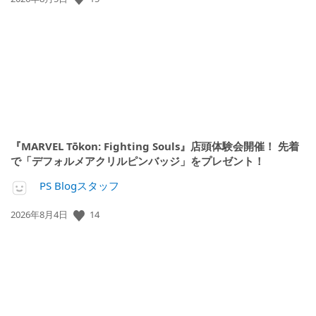
開
日:
『MARVEL Tōkon: Fighting Souls』店頭体験会開催！ 先着
で「デフォルメアクリルピンバッジ」をプレゼント！
PS Blogスタッフ
14
公
2026年8月4日
開
日: