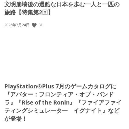
文明崩壊後の過酷な日本を歩む一人と一匹の
旅路【特集第2回】
31
公
2026年7月24日
開
日:
PlayStation®Plus 7月のゲームカタログに
『アバター：フロンティア・オブ・パンド
ラ』『Rise of the Ronin』『ファイアファイ
ティングシミュレ一タ一 イグナイト』など
が登場！