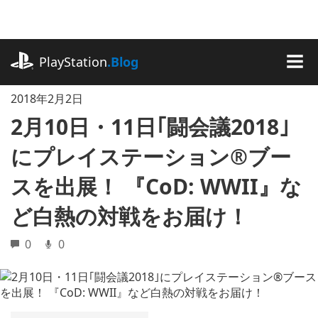
記
事
に
playstation.com
ス
PlayStation
.Blog
キ
MEN
ッ
2018年2月2日
プ
2月10日・11日｢闘会議2018｣
にプレイステーション®ブー
スを出展！ 『CoD: WWII』な
ど白熱の対戦をお届け！
0
0