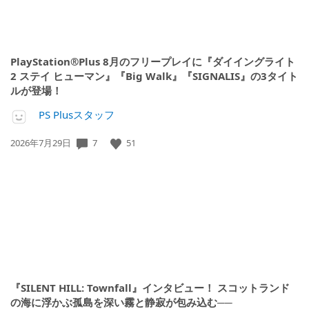
PlayStation®Plus 8月のフリープレイに『ダイイングライト
2 ステイ ヒューマン』『Big Walk』『SIGNALIS』の3タイト
ルが登場！
PS Plusスタッフ
7
51
公
2026年7月29日
開
日:
『SILENT HILL: Townfall』インタビュー！ スコットランド
の海に浮かぶ孤島を深い霧と静寂が包み込む──