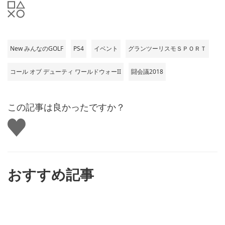
New みんなのGOLF
PS4
イベント
グランツーリスモＳＰＯＲＴ
コール オブ デューティ ワールドウォーII
闘会議2018
この記事は良かったですか？
い
い
ね
す
る
おすすめ記事