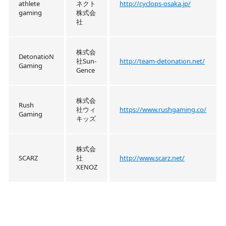
athlete
ネクト
http://cyclops-osaka.jp/
gaming
株式会
社
株式会
DetonatioN
社Sun-
http://team-detonation.net/
Gaming
Gence
株式会
Rush
社ウィ
https://www.rushgaming.co/
Gaming
キッズ
株式会
SCARZ
社
http://www.scarz.net/
XENOZ