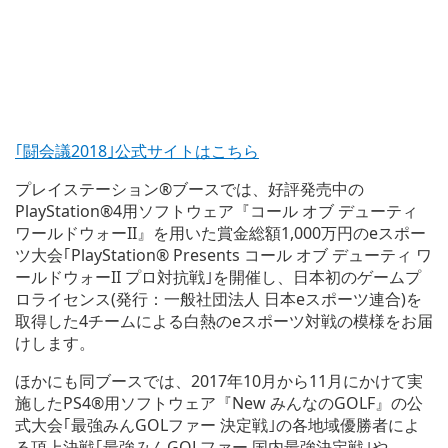
｢闘会議2018｣公式サイトはこちら
プレイステーション®ブースでは、好評発売中の
PlayStation®4用ソフトウェア『コール オブ デューティ
ワールドウォーII』を用いた賞金総額1,000万円のeスポー
ツ大会｢PlayStation® Presents コール オブ デューティ ワ
ールドウォーII プロ対抗戦｣を開催し、日本初のゲームプ
ロライセンス(発行：一般社団法人 日本eスポーツ連合)を
取得した4チームによる白熱のeスポーツ対戦の模様をお届
けします。
ほかにも同ブースでは、2017年10月から11月にかけて実
施したPS4®用ソフトウェア『New みんなのGOLF』の公
式大会｢最強みんGOLファー 決定戦｣の各地域優勝者によ
る頂上決戦｢最強みんGOLファー 国内最強決定戦｣や、