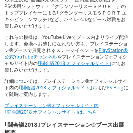
PS4®用ソフトウェア『グランツーリスモＳＰＯＲＴ』の
トッププレイヤーによる｢グランツーリスモＳＰＯＲＴ エ
キシビションマッチ｣など、ハイレベルなゲーム対戦をお
楽しみいただけます。
これらの模様は、YouTube Liveでブース内よりライブ配信
します。会場へお越しになれない方も、プレイステーショ
ン®ブースで展開されるステージイベントを
PlayStation®
公式YouTubeチャンネル
やプレイステーション®オフィシ
ャルサイト内の
｢闘会議2018 オフィシャルサイト｣
にてお
楽しみいただけます。
詳細については、プレイステーション®オフィシャルサイ
ト内の
｢闘会議2018 オフィシャルサイト｣
および
PS.Blog
に
て随時ご案内します。
プレイステーション®オフィシャルサイト内
｢闘会議2018 オフィシャルサイト｣はこちら
｢闘会議2018｣プレイステーション®ブース出展
概要