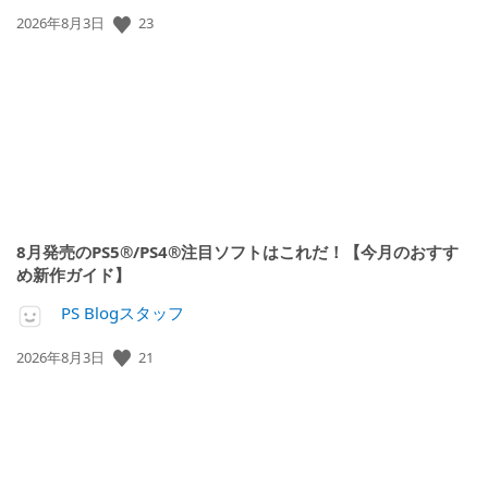
23
公
2026年8月3日
開
日:
8月発売のPS5®/PS4®注目ソフトはこれだ！【今月のおすす
め新作ガイド】
PS Blogスタッフ
21
公
2026年8月3日
開
日: