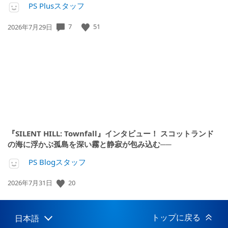
PS Plusスタッフ
7
51
公
2026年7月29日
開
日:
『SILENT HILL: Townfall』インタビュー！ スコットランド
の海に浮かぶ孤島を深い霧と静寂が包み込む──
PS Blogスタッフ
20
公
2026年7月31日
開
日:
トップに戻る
日本語
Select
Current