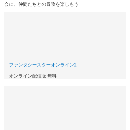
会に、仲間たちとの冒険を楽しもう！
ファンタシースターオンライン2
(新
し
オンライン配信版 無料
い
ウ
ィ
ン
ド
ウ
で
開
く)