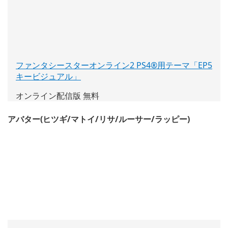
ファンタシースターオンライン2 PS4®用テーマ「EP5
キービジュアル」
(新
し
オンライン配信版 無料
い
ウ
アバター(ヒツギ/マトイ/リサ/ルーサー/ラッピー)
ィ
ン
ド
ウ
で
開
く)