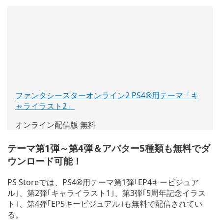
ファンタシースターオンライン2 PS4®用テーマ「キ
ャライラスト2」
(新
し
オンライン配信版 無料
い
ウ
テーマ第1弾～第4弾＆アバター5種類も無料でダ
ィ
ウンロード可能！
ン
ド
ウ
PS Storeでは、PS4®用テーマ第1弾｢EP4キービジュア
で
ル｣、第2弾｢キャライラスト1｣、第3弾｢5周年記念イラス
開
ト｣、第4弾｢EP5キービジュアル｣も無料で配信されてい
く)
る。