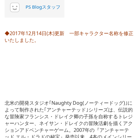
PS Blogスタッフ
◆2017年12月14日(木)更新 一部キャラクター名称を修正
いたしました。
北米の開発スタジオ｢Naughty Dog(ノーティードッグ)｣に
よって制作された｢アンチャーテッド｣シリーズは、伝説的
な冒険家フランシス・ドレイク卿の子孫を自称するトレジ
ャーハンター、ネイサン・ドレイクの冒険活劇を描くアク
ションアドベンチャーゲーム。2007年の『アンチャーテ
ッド エル・ドラドの秘宝』発売以来、4本のメインシリー