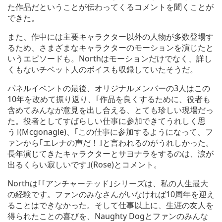
た作品だということが伝わってくるコメントを聞くことが
できた。
また、作中には主要キャラクター以外の人物が多数登場す
るため、さまざまなキャラクターのモーションを演じたと
いうエピソードも。Northはモーションだけでなく、詳し
くもないチベット人のボイスも収録していたそうだ。
パネルイベントの最後、オリジナルメンバーの3人はこの
10年を改めて振り返り、｢作品を良くするために、役者も
含めてみんなが意見を出し合える、とても珍しい現場だっ
た。役者としてすばらしい仕事に参加できてうれしく思
う｣(Mcgonagle)、｢この仕事に参加するようになって、フ
ァンから｢エレナの声だ！｣と言われるのがうれしかった。
長年演じてきたキャラクターとサヨナラをするのは、涙が
出るくらい寂しいです｣(Rose)とコメント。
Northは｢｢アンチャーテッド｣シリーズは、私の人生最大
の経験です。ファンのみなさんがいなければ10周年を迎え
ることはできなかった。そして仕事以上に、生涯の友人を
得られたことの喜びを、Naughty Dogとファンのみんな