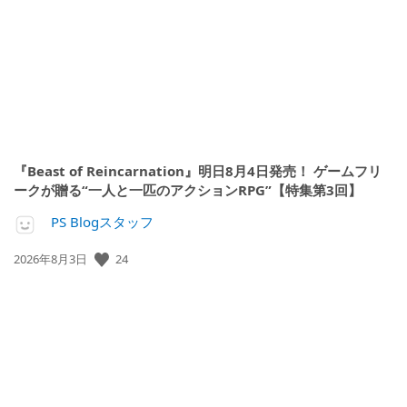
日:
『Beast of Reincarnation』明日8月4日発売！ ゲームフリ
ークが贈る“一人と一匹のアクションRPG”【特集第3回】
PS Blogスタッフ
24
公
2026年8月3日
開
日: