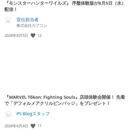
『モンスターハンターワイルズ』 序盤体験版が8月5日（水）
配信！
宣伝担当者
株式会社カプコン
12
公
2026年8月5日
開
日:
『MARVEL Tōkon: Fighting Souls』店頭体験会開催！ 先着
で「デフォルメアクリルピンバッジ」をプレゼント！
PS Blogスタッフ
11
公
2026年8月4日
開