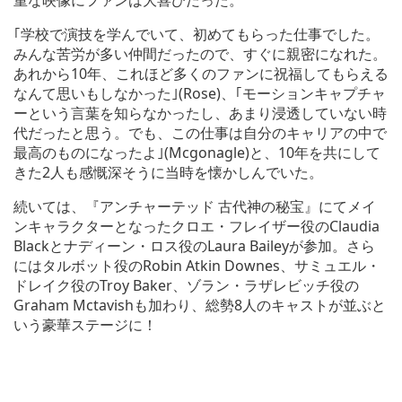
重な映像にファンは大喜びだった。
｢学校で演技を学んでいて、初めてもらった仕事でした。
みんな苦労が多い仲間だったので、すぐに親密になれた。
あれから10年、これほど多くのファンに祝福してもらえる
なんて思いもしなかった｣(Rose)、｢モーションキャプチャ
ーという言葉を知らなかったし、あまり浸透していない時
代だったと思う。でも、この仕事は自分のキャリアの中で
最高のものになったよ｣(Mcgonagle)と、10年を共にして
きた2人も感慨深そうに当時を懐かしんでいた。
続いては、『アンチャーテッド 古代神の秘宝』にてメイ
ンキャラクターとなったクロエ・フレイザー役のClaudia
Blackとナディーン・ロス役のLaura Baileyが参加。さら
にはタルボット役のRobin Atkin Downes、サミュエル・
ドレイク役のTroy Baker、ゾラン・ラザレビッチ役の
Graham Mctavishも加わり、総勢8人のキャストが並ぶと
いう豪華ステージに！