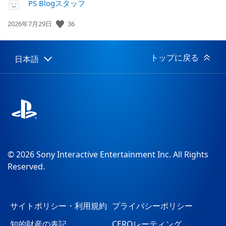
PS Blogスタッフ
36
公
2026年7月29日
開
日:
トップに戻る
日本語
Select
Current
a
region:
region
© 2026 Sony Interactive Entertainment Inc. All Rights
Reserved.
サイトポリシー・利用規約
プライバシーポリシー
知的財産の表記
CEROレーティング