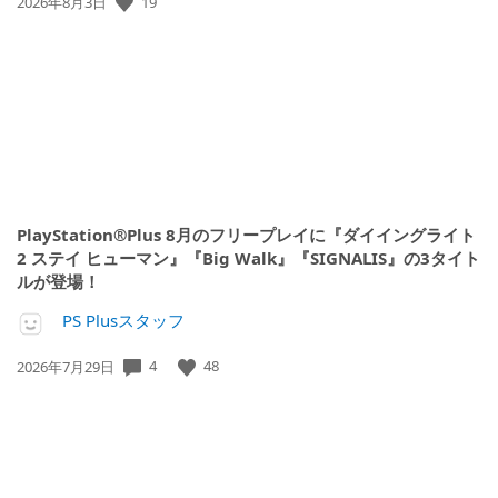
19
公
2026年8月3日
開
日:
PlayStation®Plus 8月のフリープレイに『ダイイングライト
2 ステイ ヒューマン』『Big Walk』『SIGNALIS』の3タイト
ルが登場！
PS Plusスタッフ
4
48
公
2026年7月29日
開
日: