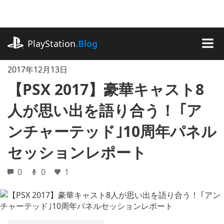
記
事
に
playstation.com
ス
PlayStation
.Blog
キ
MEN
ッ
2017年12月13日
プ
【PSX 2017】豪華キャスト8
人が思い出を語り合う！ ｢ア
ンチャーテッド｣10周年パネル
セッションレポート
0
0
1