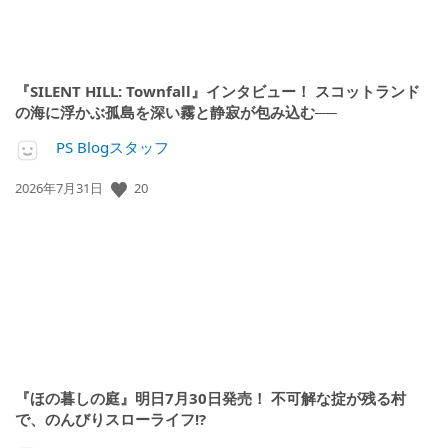
『SILENT HILL: Townfall』インタビュー！ スコットランド
の海に浮かぶ孤島を深い霧と静寂が包み込む──
PS Blogスタッフ
20
公
2026年7月31日
開
日:
『ほの暮しの庭』明日7月30日発売！ 不可解な掟が残る村
で、のんびりスローライフ!?