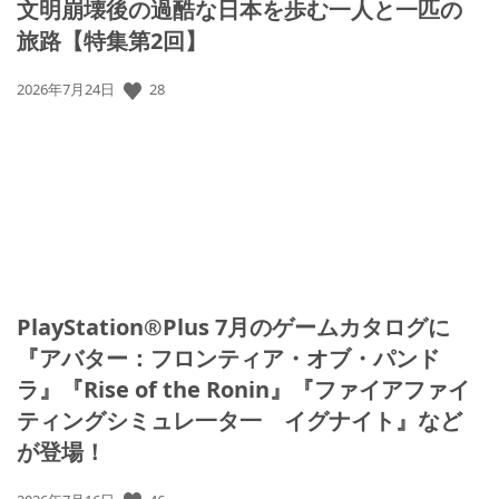
文明崩壊後の過酷な日本を歩む一人と一匹の
旅路【特集第2回】
28
公
2026年7月24日
開
日:
PlayStation®Plus 7月のゲームカタログに
『アバター：フロンティア・オブ・パンド
ラ』『Rise of the Ronin』『ファイアファイ
ティングシミュレ一タ一 イグナイト』など
が登場！