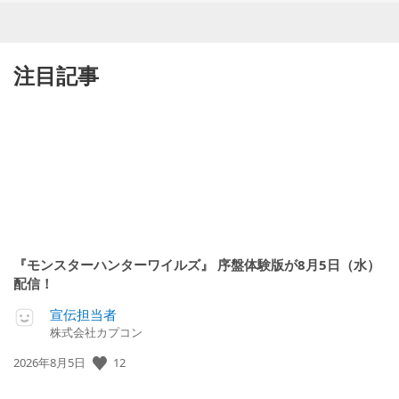
注目記事
『モンスターハンターワイルズ』 序盤体験版が8月5日（水）
配信！
宣伝担当者
株式会社カプコン
12
公
2026年8月5日
開
日: