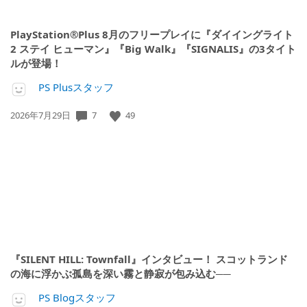
PlayStation®Plus 8月のフリープレイに『ダイイングライト
2 ステイ ヒューマン』『Big Walk』『SIGNALIS』の3タイト
ルが登場！
PS Plusスタッフ
7
49
公
2026年7月29日
開
日:
『SILENT HILL: Townfall』インタビュー！ スコットランド
の海に浮かぶ孤島を深い霧と静寂が包み込む──
PS Blogスタッフ