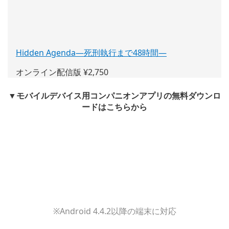
Hidden Agenda―死刑執行まで48時間―
(新
し
オンライン配信版 ¥2,750
い
ウ
▼モバイルデバイス用コンパニオンアプリの無料ダウンロ
ィ
ードはこちらから
ン
ド
ウ
で
開
く)
※Android 4.4.2以降の端末に対応