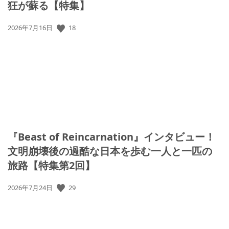
狂が蘇る【特集】
18
公
2026年7月16日
開
日:
『Beast of Reincarnation』インタビュー！
文明崩壊後の過酷な日本を歩む一人と一匹の
旅路【特集第2回】
29
公
2026年7月24日
開
日: