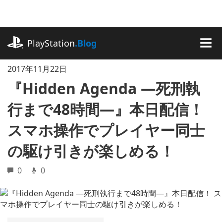
記
事
に
playstation.com
ス
PlayStation
.Blog
キ
MEN
ッ
2017年11月22日
プ
『Hidden Agenda ―死刑執
行まで48時間―』本日配信！
スマホ操作でプレイヤー同士
の駆け引きが楽しめる！
0
0