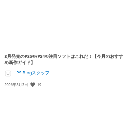
開
日:
8月発売のPS5®/PS4®注目ソフトはこれだ！【今月のおすす
め新作ガイド】
PS Blogスタッフ
19
公
2026年8月3日
開
日: