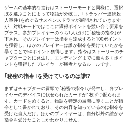
ゲームの基本的な進行はストーリーモードと同様に、選択
肢を選ぶことによって物語が分岐し、｢トラッパー連続殺
人事件｣をめぐるサスペンスドラマが展開されていきます
が、対戦モードではここに獲得ポイントを競い合う要素を
プラス。参加プレイヤーのうち1人だけに｢秘密の指令｣が
下され、そのプレイヤーは指令を達成すると100ポイント
を獲得し、ほかのプレイヤーは誰が指令を受けていたかを
暴くことで50ポイント獲得します。指令はストーリーのチ
ャプターごとに発生し、エンディングまでに最も多くポイ
ントを獲得したプレイヤーが勝者となるルールです。
｢秘密の指令｣を受けているのは誰!?
まずはチャプターの冒頭で｢秘密の指令｣が発生し、各プレ
イヤーのデバイスに伏せられたカードが1枚ずつ配られま
す。カードをめくると、物語を特定の展開に導くことが指
令として書かれており、その内容を知っているのは指令を
受けた当人だけ。ほかのプレイヤーは、自分以外の誰かが
指令を受けたことしかわかりません。