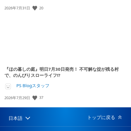
20
公
2026年7月31日
開
日:
『ほの暮しの庭』明日7月30日発売！ 不可解な掟が残る村
で、のんびりスローライフ!?
PS Blogスタッフ
37
公
2026年7月29日
開
日:
トップに戻る
日本語
Select
Current
a
region:
region