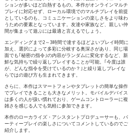
ションが多いほど白熱するもの。本作がオンラインマルチ
プレイに対応せず、ローカル環境でのマルチプレイを前提
としているのも、コミュニケーションの楽しさをより味わ
うための要素となっています。友達や家族など、親しい仲
間が集まって遊ぶには最適と言えるでしょう。
エンディングまで2～3時間で達するほどよいプレイ時間に
加え、選択によって多彩に分岐する奥深さがあり、同じ場
面でも｢秘密の指令｣の内容がランダムに変化するなど、新
鮮な気持ちで繰り返しプレイすることが可能。｢今度は誰
が、どんな指令を受けているのか？｣と繰り返しプレイな
らではの遊び方も生まれてきます。
さらに、本作はスマートフォンやタブレットの簡単な操作
でプレイできることも大きなメリット。モバイルデバイス
は多くの人が扱い慣れており、ゲームコントローラーに複
雑さを感じる人でも気軽に参加できます。
本作のローカライズ・アシスタントプロデューサーも、パ
ーティープレイの楽しさについてコメントしているのでご
紹介します。