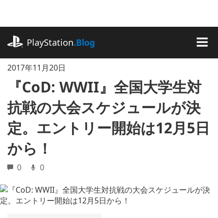
記
事
に
playstation.com
ス
PlayStation
.Blog
キ
MEN
ッ
2017年11月20日
プ
『CoD: WWII』全国大学生対
抗戦の大会スケジュールが決
定。エントリー開始は12月5日
から！
0
0