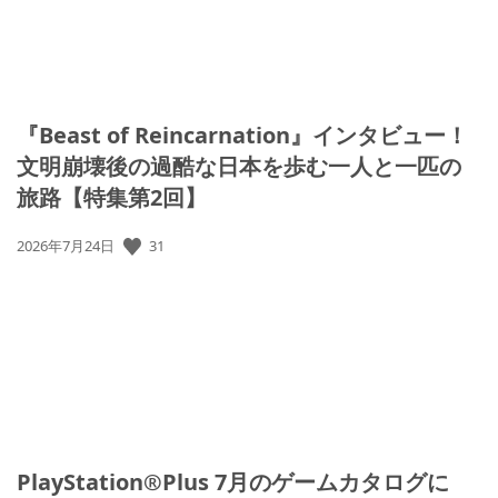
『Beast of Reincarnation』インタビュー！
文明崩壊後の過酷な日本を歩む一人と一匹の
旅路【特集第2回】
31
公
2026年7月24日
開
日:
PlayStation®Plus 7月のゲームカタログに