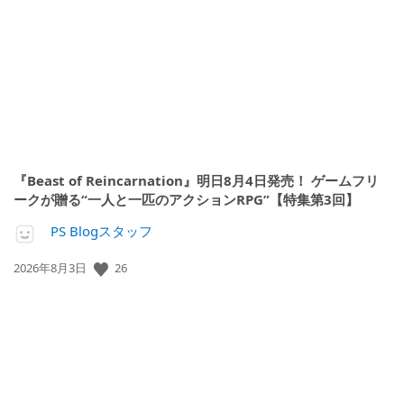
開
日:
『Beast of Reincarnation』明日8月4日発売！ ゲームフリ
ークが贈る“一人と一匹のアクションRPG”【特集第3回】
PS Blogスタッフ
26
公
2026年8月3日
開
日: