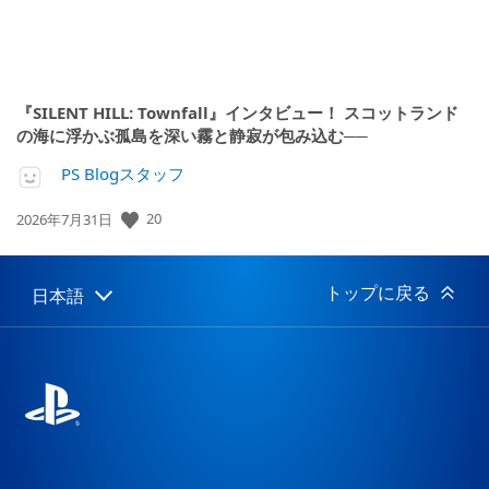
『SILENT HILL: Townfall』インタビュー！ スコットランド
の海に浮かぶ孤島を深い霧と静寂が包み込む──
PS Blogスタッフ
20
公
2026年7月31日
開
日:
トップに戻る
日本語
Select
Current
a
region:
region