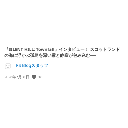
『SILENT HILL: Townfall』インタビュー！ スコットランド
の海に浮かぶ孤島を深い霧と静寂が包み込む──
PS Blogスタッフ
18
公
2026年7月31日
開
日: