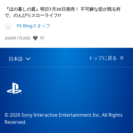
『ほの暮しの庭』明日7月30日発売！ 不可解な掟が残る村
で、のんびりスローライフ!?
PS Blogスタッフ
33
公
2026年7月29日
開
日:
トップに戻る
日本語
Select
Current
a
region:
region
© 2026 Sony Interactive Entertainment Inc. All Rights
Reserved.