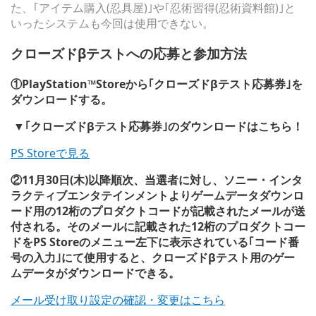
た、｢アイテム購入(忍具屋)｣や｢忍術習得(忍術資料館)｣と
いったシステムも今回は使用できない。
クローズドβテストへの応募と参加方法
①PlayStation™Storeから｢クローズドβテスト応募券｣を
ダウンロードする。
▼｢クローズドβテスト応募券｣のダウンロードはこちら！
PS Storeで見る
②11月30日(木)以降順次、当選者に対し、ソニー・インタ
ラクティブエンタテインメントよりゲームデータダウンロ
ード用の12桁のプロダクトコードが記載されたメールが送
付される。そのメールに記載された12桁のプロダクトコー
ドをPS Storeのメニュー左下に表示されている｢コード番
号の入力｣にて使用すると、クローズドβテスト用のゲー
ムデータがダウンロードできる。
メール受け取り設定の確認・変更はこちら