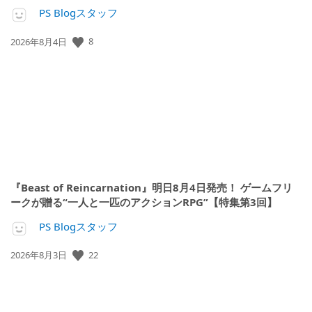
PS Blogスタッフ
8
公
2026年8月4日
開
日:
『Beast of Reincarnation』明日8月4日発売！ ゲームフリ
ークが贈る“一人と一匹のアクションRPG”【特集第3回】
PS Blogスタッフ
22
公
2026年8月3日
開
日: