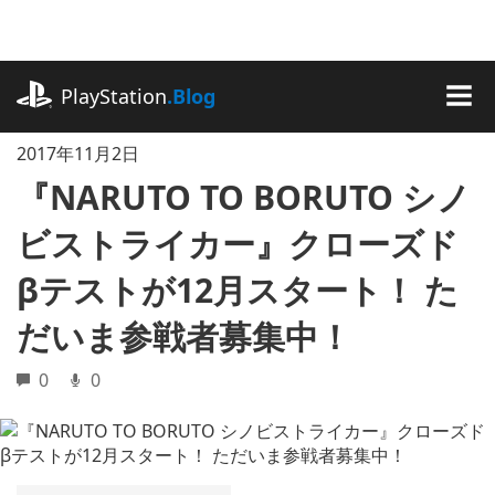
記
事
に
playstation.com
ス
PlayStation
.Blog
キ
MEN
ッ
2017年11月2日
プ
『NARUTO TO BORUTO シノ
ビストライカー』クローズド
βテストが12月スタート！ た
だいま参戦者募集中！
0
0