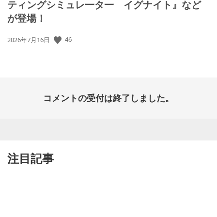
ティングシミュレ一タ一 イグナイト』など
が登場！
46
公
2026年7月16日
開
日:
コメントの受付は終了しました。
注目記事