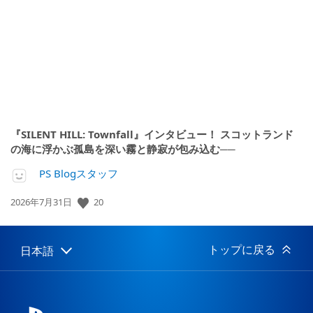
開
日:
『SILENT HILL: Townfall』インタビュー！ スコットランド
の海に浮かぶ孤島を深い霧と静寂が包み込む──
PS Blogスタッフ
20
公
2026年7月31日
開
日:
トップに戻る
日本語
Select
Current
a
region:
region