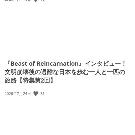
開
日:
『Beast of Reincarnation』インタビュー！
文明崩壊後の過酷な日本を歩む一人と一匹の
旅路【特集第2回】
31
公
2026年7月24日
開
日: