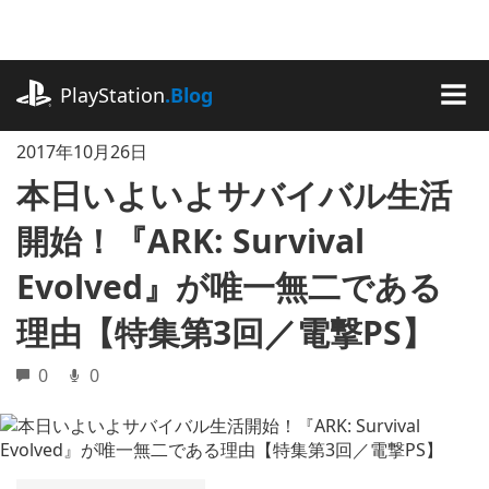
記
事
に
playstation.com
ス
PlayStation
.Blog
キ
MEN
ッ
2017年10月26日
プ
本日いよいよサバイバル生活
開始！『ARK: Survival
Evolved』が唯一無二である
理由【特集第3回／電撃PS】
0
0