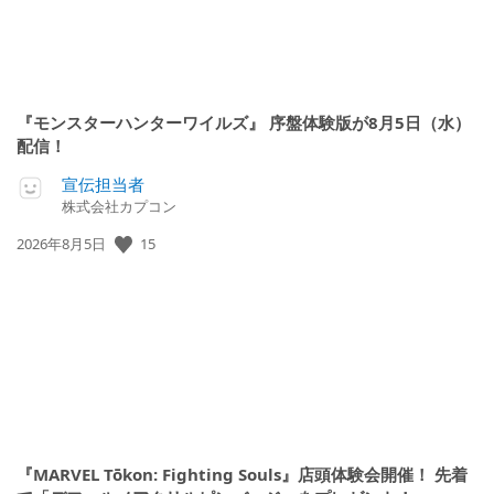
『モンスターハンターワイルズ』 序盤体験版が8月5日（水）
配信！
宣伝担当者
株式会社カプコン
15
公
2026年8月5日
開
日:
『MARVEL Tōkon: Fighting Souls』店頭体験会開催！ 先着