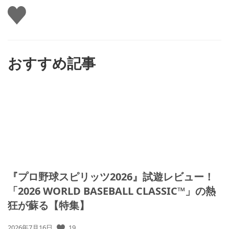
い
い
ね
す
る
おすすめ記事
『プロ野球スピリッツ2026』試遊レビュー！
「2026 WORLD BASEBALL CLASSIC™」の熱
狂が蘇る【特集】
19
公
2026年7月16日