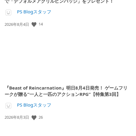
で「デフォルメアクリルピンバッジ」をプレゼント！
PS Blogスタッフ
14
公
2026年8月4日
開
日:
『Beast of Reincarnation』明日8月4日発売！ ゲームフリ
ークが贈る“一人と一匹のアクションRPG”【特集第3回】
PS Blogスタッフ
26
公
2026年8月3日
開
日: