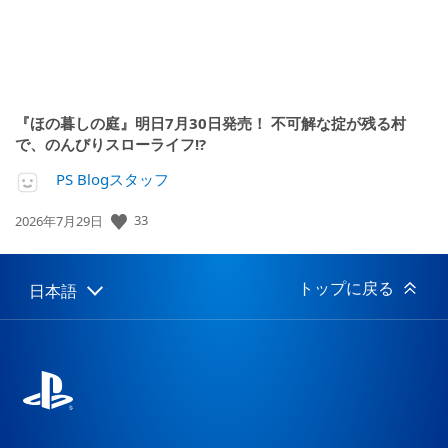
『ほの暮しの庭』明日7月30日発売！ 不可解な掟が残る村
で、のんびりスローライフ!?
PS Blogスタッフ
33
公
2026年7月29日
開
日:
トップに戻る
日本語
Select
Current
a
region:
region