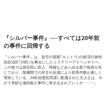
『シルバー事件』──すべては20年前
の事件に回帰する
『シルバー事件』は、架空の国家｢カントウ｣の経済行政特
別自治区｢24区｣を舞台にしたミステリーアドベンチャー。
この地では居住民に収入、情報などあらゆる面で格差が生
じており、階層間での対立や反感により犯罪件数が著しく
増加している。24区凶悪犯罪課に配属された主人公は、や
がて奇妙な連続殺人事件に巻き込まれていくが･･････。