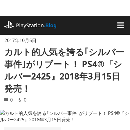
記
事
に
playstation.com
ス
PlayStation
.Blog
キ
MEN
ッ
2017年10月5日
プ
カルト的人気を誇る｢シルバー
事件｣がリブート！ PS4®『シ
ルバー2425』2018年3月15日
発売！
0
0