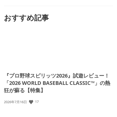
ね
す
る
おすすめ記事
『プロ野球スピリッツ2026』試遊レビュー！
「2026 WORLD BASEBALL CLASSIC™」の熱
狂が蘇る【特集】
17
公
2026年7月16日
開
日: