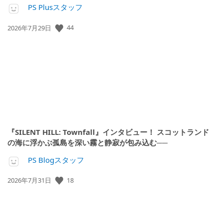
PS Plusスタッフ
44
公
2026年7月29日
開
日:
『SILENT HILL: Townfall』インタビュー！ スコットランド
の海に浮かぶ孤島を深い霧と静寂が包み込む──
PS Blogスタッフ
18
公
2026年7月31日
開
日: