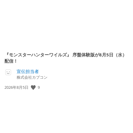
『モンスターハンターワイルズ』 序盤体験版が8月5日（水）
配信！
宣伝担当者
株式会社カプコン
9
公
2026年8月5日
開
日: