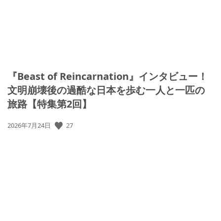
『Beast of Reincarnation』インタビュー！
文明崩壊後の過酷な日本を歩む一人と一匹の
旅路【特集第2回】
27
公
2026年7月24日
開
日: