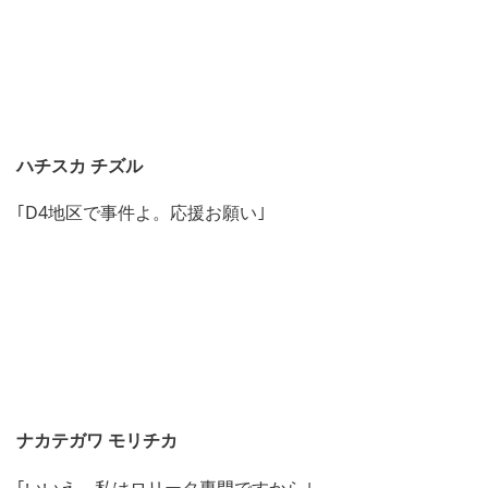
ハチスカ チズル
｢D4地区で事件よ。応援お願い｣
ナカテガワ モリチカ
｢いいえ、私はロリータ専門ですから｣