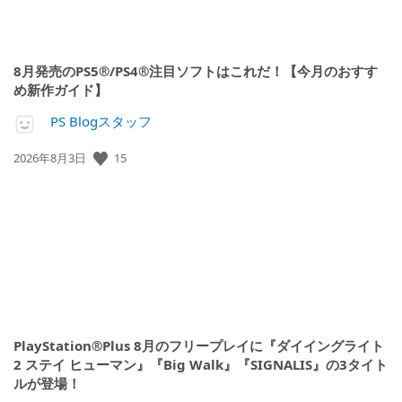
8月発売のPS5®/PS4®注目ソフトはこれだ！【今月のおすす
め新作ガイド】
PS Blogスタッフ
15
公
2026年8月3日
開
日:
PlayStation®Plus 8月のフリープレイに『ダイイングライト
2 ステイ ヒューマン』『Big Walk』『SIGNALIS』の3タイト
ルが登場！