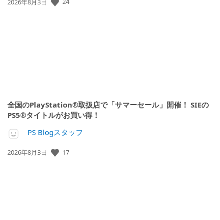
24
公
2026年8月3日
開
日:
全国のPlayStation®取扱店で「サマーセール」開催！ SIEの
PS5®タイトルがお買い得！
PS Blogスタッフ
17
公
2026年8月3日
開
日: