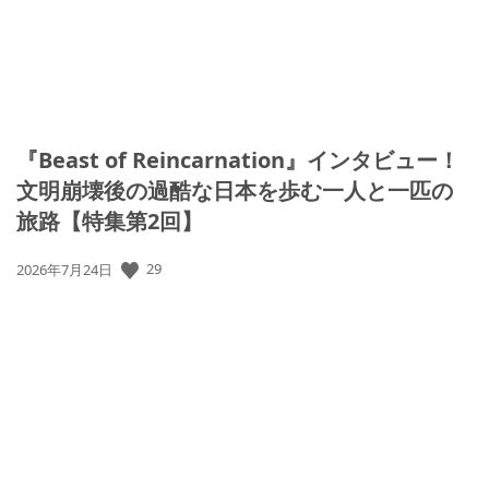
『Beast of Reincarnation』インタビュー！
文明崩壊後の過酷な日本を歩む一人と一匹の
旅路【特集第2回】
29
公
2026年7月24日
開
日: