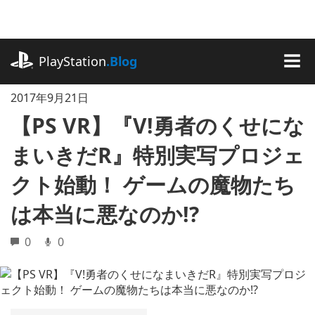
記
事
に
playstation.com
ス
PlayStation
.Blog
キ
MEN
ッ
2017年9月21日
プ
【PS VR】『V!勇者のくせにな
まいきだR』特別実写プロジェ
クト始動！ ゲームの魔物たち
は本当に悪なのか!?
0
0