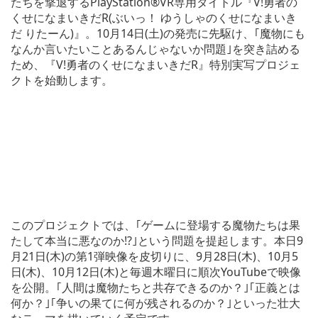
たちを撃退するPlayStation®VR専用タイトル『V!勇者の
くせになまいきだR(ぶいっ！ ゆうしゃのくせになまいき
だ りたーん)』。10月14日(土)の発売に先駆け、｢魔物にも
なんか言いたいことあるんじゃないか問題｣を突き詰める
ため、『V!勇者のくせになまいきだR』特別実写プロジェ
クトを始動します。
このプロジェクトでは、｢ゲームに登場する魔物たちは果
たして本当に悪なのか!?｣という問題を提起します。本日9
月21日(木)の第1弾映像を皮切りに、9月28日(木)、10月5
日(木)、10月12日(木)と毎週木曜日に順次YouTubeで映像
を公開。｢人間は魔物たちと共存できるのか？｣｢正義とは
何か？｣｢争いの果てに何が残されるのか？｣といった壮大