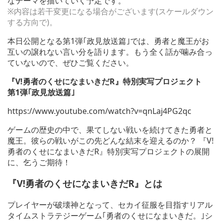
なテーマを描いていく予定です。
※内容は若干変更になる場合がございます(スケールダウン
する方向で)。
本日公開となる第1弾｢政見放送篇｣では、勇者と魔王がお
互いの譲れない言い分を語ります。もう全く話が噛み合っ
ていないので、ぜひご覧ください。
『V!勇者のくせになまいきだR』特別実写プロジェクト
第1弾｢政見放送篇｣
https://www.youtube.com/watch?v=qnLaj4PG2qc
ゲームの歴史の中で、果てしない戦いを続けてきた勇者と
魔王。彼らの戦いがこの先どんな結末を迎えるのか？ 『V!
勇者のくせになまいきだR』特別実写プロジェクトの展開
に、乞うご期待！
『V!勇者のくせになまいきだR』とは
プレイヤーが破壊神となって、セカイ征服を目指すリアル
タイムストラテジーゲーム｢勇者のくせになまいきだ。｣シ