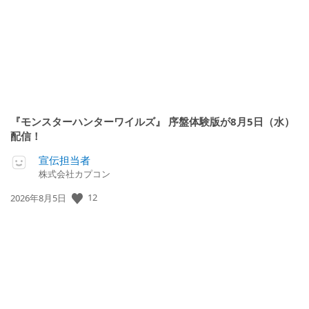
『モンスターハンターワイルズ』 序盤体験版が8月5日（水）
配信！
宣伝担当者
株式会社カプコン
12
公
2026年8月5日
開
日: