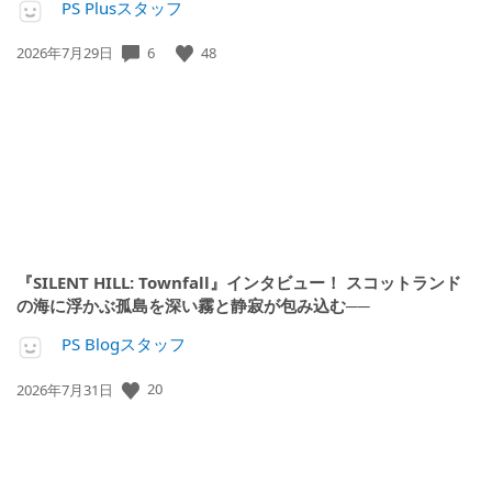
PS Plusスタッフ
6
48
公
2026年7月29日
開
日:
『SILENT HILL: Townfall』インタビュー！ スコットランド
の海に浮かぶ孤島を深い霧と静寂が包み込む──
PS Blogスタッフ
20
公
2026年7月31日
開
日: