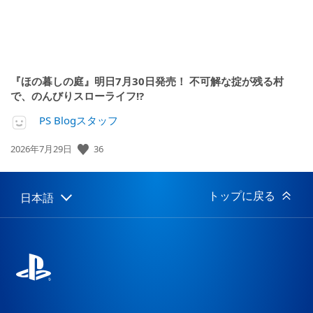
『ほの暮しの庭』明日7月30日発売！ 不可解な掟が残る村
で、のんびりスローライフ!?
PS Blogスタッフ
36
公
2026年7月29日
開
日:
トップに戻る
日本語
Select
Current
a
region:
region