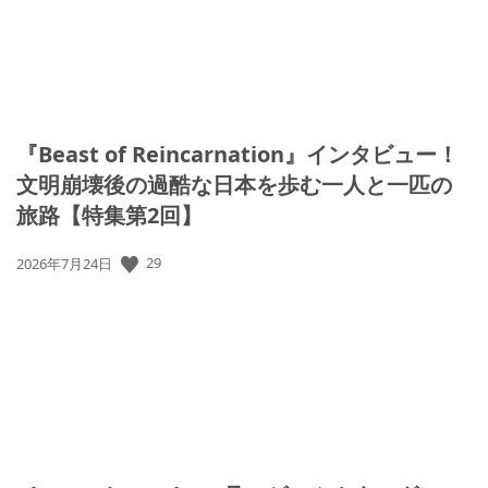
『Beast of Reincarnation』インタビュー！
文明崩壊後の過酷な日本を歩む一人と一匹の
旅路【特集第2回】
29
公
2026年7月24日
開
日: