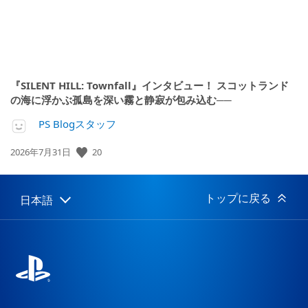
『SILENT HILL: Townfall』インタビュー！ スコットランド
の海に浮かぶ孤島を深い霧と静寂が包み込む──
PS Blogスタッフ
20
公
2026年7月31日
開
日:
トップに戻る
日本語
Select
Current
a
region:
region