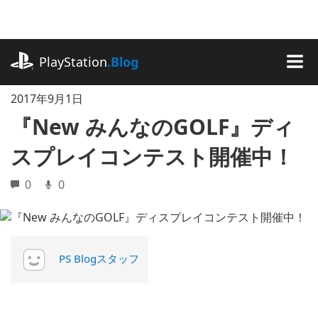
記
事
に
playstation.com
ス
PlayStation
.Blog
キ
MEN
ッ
2017年9月1日
プ
『New みんなのGOLF』ディ
スプレイコンテスト開催中！
0
0
PS Blogスタッフ