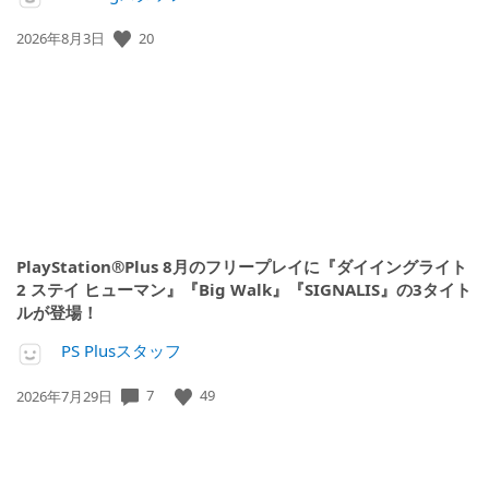
20
公
2026年8月3日
開
日:
PlayStation®Plus 8月のフリープレイに『ダイイングライト
2 ステイ ヒューマン』『Big Walk』『SIGNALIS』の3タイト
ルが登場！
PS Plusスタッフ
7
49
公
2026年7月29日
開
日: