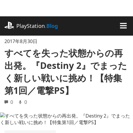
記
事
に
playstation.com
ス
PlayStation
.Blog
キ
MEN
ッ
2017年8月30日
プ
すべてを失った状態からの再
出発。『Destiny 2』でまった
く新しい戦いに挑め！【特集
第1回／電撃PS】
0
0