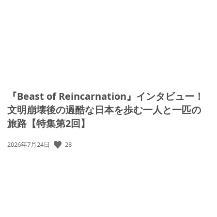
開
日:
『Beast of Reincarnation』インタビュー！
文明崩壊後の過酷な日本を歩む一人と一匹の
旅路【特集第2回】
28
公
2026年7月24日
開
日: