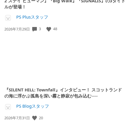
2 ステイ ヒューマン』『Big Walk』『SIGNALIS』の3タイト
ルが登場！
PS Plusスタッフ
3
48
公
2026年7月29日
開
日:
『SILENT HILL: Townfall』インタビュー！ スコットランド
の海に浮かぶ孤島を深い霧と静寂が包み込む──
PS Blogスタッフ
20
公
2026年7月31日
開
日: