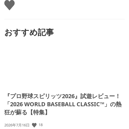
い
い
ね
す
る
おすすめ記事
『プロ野球スピリッツ2026』試遊レビュー！
「2026 WORLD BASEBALL CLASSIC™」の熱
狂が蘇る【特集】
18
公
2026年7月16日