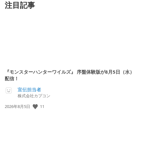
注目記事
『モンスターハンターワイルズ』 序盤体験版が8月5日（水）
配信！
宣伝担当者
株式会社カプコン
11
公
2026年8月5日
開
日: