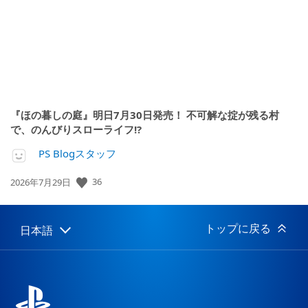
『ほの暮しの庭』明日7月30日発売！ 不可解な掟が残る村
で、のんびりスローライフ!?
PS Blogスタッフ
36
公
2026年7月29日
開
日:
トップに戻る
日本語
Select
Current
a
region:
region