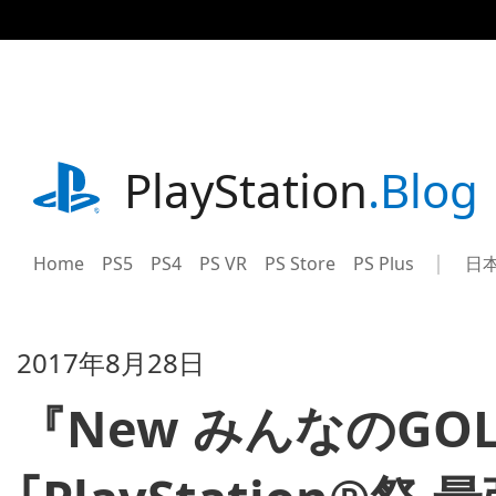
記
事
に
ス
キ
ッ
プ
playstation.com
PlayStation
.Blog
Home
PS5
PS4
PS VR
PS Store
PS Plus
日
Sel
Cur
a
reg
reg
2017年8月28日
『New みんなのGO