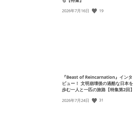
る【特集】
19
公
2026年7月16日
開
日:
『Beast of Reincarnation』インタ
ビュー！ 文明崩壊後の過酷な日本を
歩む一人と一匹の旅路【特集第2回】
31
公
2026年7月24日
開
日: