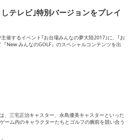
ざましテレビ｣特別バージョンをプレイ
主催するイベント｢お台場みんなの夢大陸2017｣に、｢お
®｣と題して『New みんなのGOLF』のスペシャルコンテンツを出
ンでは、三宅正治キャスター、永島優美キャスターといった
、ゲーム内のキャラクターたちとゴルフの腕前を競い合う