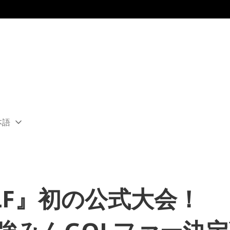
本語
ect
rent
ion:
ion
LF』初の公式大会！