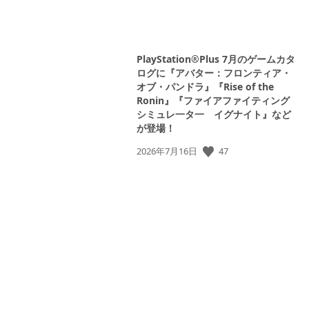
PlayStation®Plus 7月のゲームカタ
ログに『アバター：フロンティア・
オブ・パンドラ』『Rise of the
Ronin』『ファイアファイティング
シミュレ一タ一 イグナイト』など
が登場！
47
公
2026年7月16日
開
日: