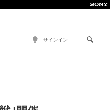
サインイン
検
索