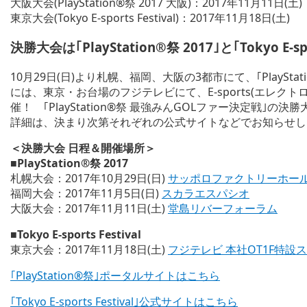
大阪大会(PlayStation®祭 2017 大阪)：2017年11月11日(土)
東京大会(Tokyo E-sports Festival)：2017年11月18日(土)
決勝大会は｢PlayStation®祭 2017｣と｢Tokyo E-sp
10月29日(日)より札幌、福岡、大阪の3都市にて、｢PlayStati
には、東京・お台場のフジテレビにて、E-sports(エレクトロニック・
催！ ｢PlayStation®祭 最強みんGOLファー決定戦
詳細は、決まり次第それぞれの公式サイトなどでお知らせし
＜決勝大会 日程＆開催場所＞
■PlayStation®祭 2017
札幌大会：2017年10月29日(日)
サッポロファクトリーホー
福岡大会：2017年11月5日(日)
スカラエスパシオ
大阪大会：2017年11月11日(土)
堂島リバーフォーラム
■Tokyo E-sports Festival
東京大会：2017年11月18日(土)
フジテレビ 本社OT1F特設
｢PlayStation®祭｣ポータルサイトはこちら
｢Tokyo E-sports Festival｣公式サイトはこちら