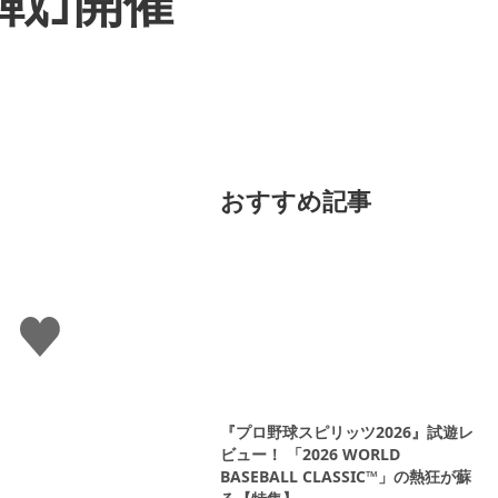
定戦｣開催
おすすめ記事
い
い
ね
す
る
『プロ野球スピリッツ2026』試遊レ
ビュー！ 「2026 WORLD
BASEBALL CLASSIC™」の熱狂が蘇