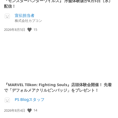
『モンスターハンターワイルズ』 序盤体験版が8月5日（水）
配信！
宣伝担当者
株式会社カプコン
15
公
2026年8月5日
開
日:
『MARVEL Tōkon: Fighting Souls』店頭体験会開催！ 先着
で「デフォルメアクリルピンバッジ」をプレゼント！
PS Blogスタッフ
14
公
2026年8月4日
開