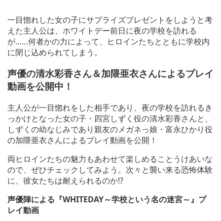
一目惚れした女の子にサプライズプレゼントをしようと考
えた主人公は、ホワイトデー前日に夜の学校を訪れる
が……何者かの力によって、ヒロインたちとともに学校内
に閉じ込められてしまう。
声優の清水彩香さん＆加隈亜衣さんによるプレイ
動画を公開中！
主人公が一目惚れをした相手であり、夜の学校を訪れるき
っかけとなった女の子・四宮しずく役の清水彩香さんと、
しずくの幼なじみであり親友のメガネっ娘・富永ひかり役
の加隈亜衣さんによるプレイ動画を公開！
両ヒロインたちの魅力もあわせて楽しめることうけあいな
ので、ぜひチェックしてみよう。次々と襲い来る恐怖体験
に、彼女たちは耐えられるのか!?
声優陣による『WHITEDAY～学校という名の迷宮～』プ
レイ動画