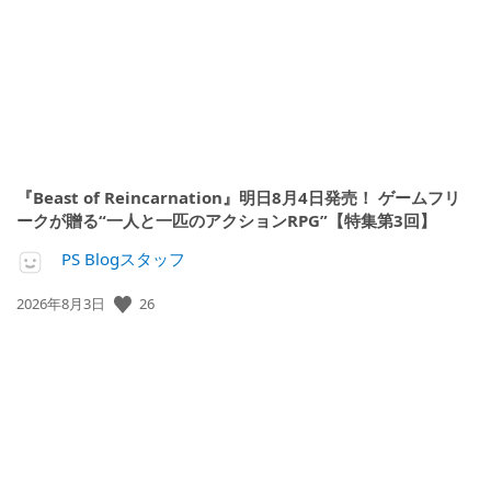
日:
『Beast of Reincarnation』明日8月4日発売！ ゲームフリ
ークが贈る“一人と一匹のアクションRPG”【特集第3回】
PS Blogスタッフ
26
公
2026年8月3日
開
日: