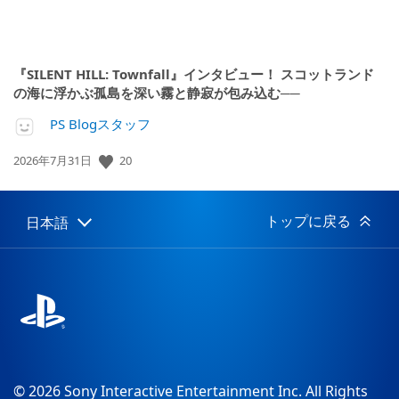
『SILENT HILL: Townfall』インタビュー！ スコットランド
の海に浮かぶ孤島を深い霧と静寂が包み込む──
PS Blogスタッフ
20
公
2026年7月31日
開
日:
トップに戻る
日本語
Select
Current
a
region:
region
© 2026 Sony Interactive Entertainment Inc. All Rights