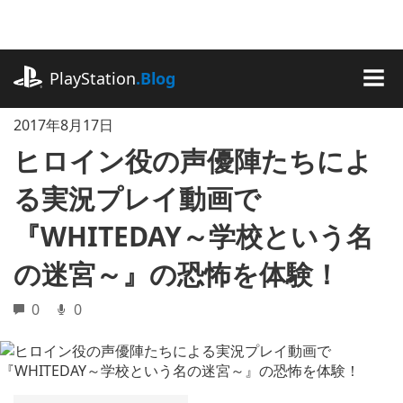
記
事
に
playstation.com
ス
PlayStation
.Blog
キ
MEN
ッ
2017年8月17日
プ
ヒロイン役の声優陣たちによ
る実況プレイ動画で
『WHITEDAY～学校という名
の迷宮～』の恐怖を体験！
0
0