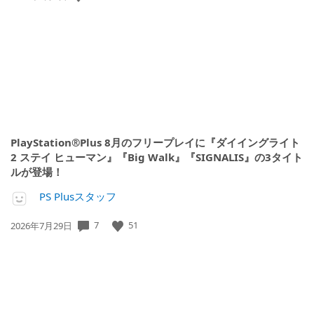
開
日:
PlayStation®Plus 8月のフリープレイに『ダイイングライト
2 ステイ ヒューマン』『Big Walk』『SIGNALIS』の3タイト
ルが登場！
PS Plusスタッフ
7
51
公
2026年7月29日
開
日: