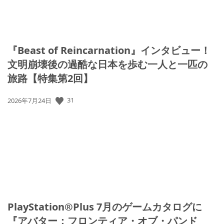
『Beast of Reincarnation』インタビュー！
文明崩壊後の過酷な日本を歩む一人と一匹の
旅路【特集第2回】
31
公
2026年7月24日
開
日:
PlayStation®Plus 7月のゲームカタログに
『アバター：フロンティア・オブ・パンド