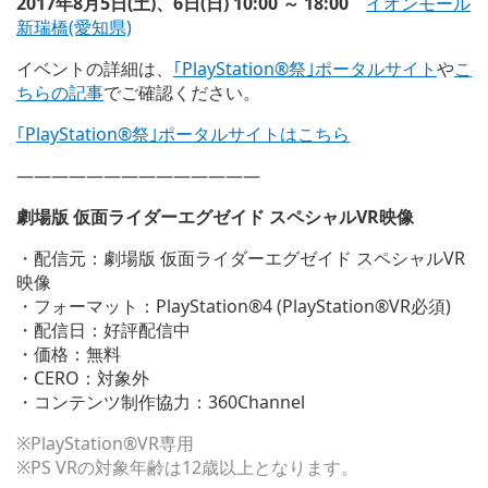
2017年8月5日(土)、6日(日) 10:00 ～ 18:00
イオンモール
新瑞橋(愛知県)
イベントの詳細は、
｢PlayStation®祭｣ポータルサイト
や
こ
ちらの記事
でご確認ください。
｢PlayStation®祭｣ポータルサイトはこちら
——————————————
劇場版 仮面ライダーエグゼイド スペシャルVR映像
・配信元：劇場版 仮面ライダーエグゼイド スペシャルVR
映像
・フォーマット：PlayStation®4 (PlayStation®VR必須)
・配信日：好評配信中
・価格：無料
・CERO：対象外
・コンテンツ制作協力：360Channel
※PlayStation®VR専用
※PS VRの対象年齢は12歳以上となります。