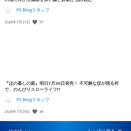
PS Blogスタッフ
20
公
2026年7月31日
開
日:
『ほの暮しの庭』明日7月30日発売！ 不可解な掟が残る村
で、のんびりスローライフ!?
PS Blogスタッフ
36
公
2026年7月29日
開
日: