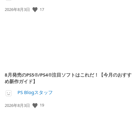
17
公
2026年8月3日
開
日:
8月発売のPS5®/PS4®注目ソフトはこれだ！【今月のおすす
め新作ガイド】
PS Blogスタッフ
19
公
2026年8月3日
開
日: