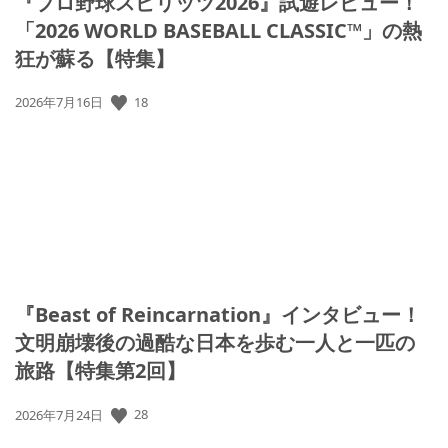
『プロ野球スピリッツ2026』試遊レビュー！
「2026 WORLD BASEBALL CLASSIC™」の熱
狂が蘇る【特集】
18
公
2026年7月16日
開
日:
『Beast of Reincarnation』インタビュー！
文明崩壊後の過酷な日本を歩む一人と一匹の
旅路【特集第2回】
28
公
2026年7月24日
開