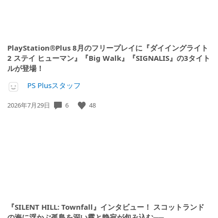
PlayStation®Plus 8月のフリープレイに『ダイイングライト
2 ステイ ヒューマン』『Big Walk』『SIGNALIS』の3タイト
ルが登場！
PS Plusスタッフ
6
48
公
2026年7月29日
開
日:
『SILENT HILL: Townfall』インタビュー！ スコットランド
の海に浮かぶ孤島を深い霧と静寂が包み込む──