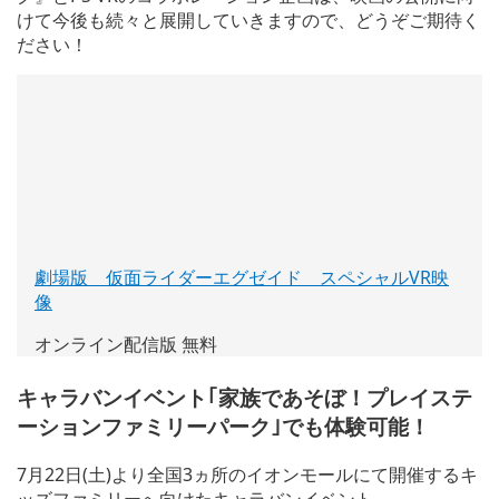
けて今後も続々と展開していきますので、どうぞご期待く
ださい！
劇場版 仮面ライダーエグゼイド スペシャルVR映
像
(新
し
オンライン配信版 無料
い
ウ
キャラバンイベント｢家族であそぼ！プレイステ
ィ
ーションファミリーパーク｣でも体験可能！
ン
ド
ウ
7月22日(土)より全国3ヵ所のイオンモールにて開催するキ
で