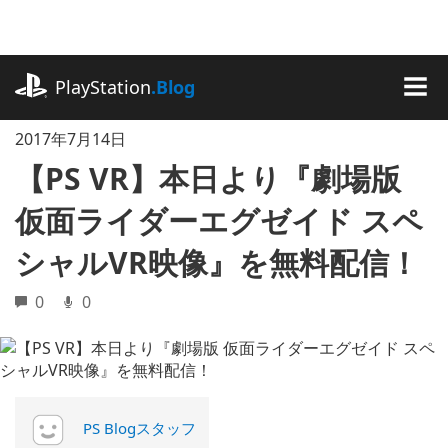
記
事
に
playstation.com
ス
PlayStation
.Blog
キ
MEN
ッ
2017年7月14日
プ
【PS VR】本日より『劇場版
仮面ライダーエグゼイド スペ
シャルVR映像』を無料配信！
0
0
PS Blogスタッフ