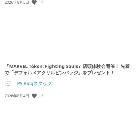
12
公
2026年8月5日
開
日:
『MARVEL Tōkon: Fighting Souls』店頭体験会開催！ 先着
で「デフォルメアクリルピンバッジ」をプレゼント！
PS Blogスタッフ
12
公
2026年8月4日
開
日: