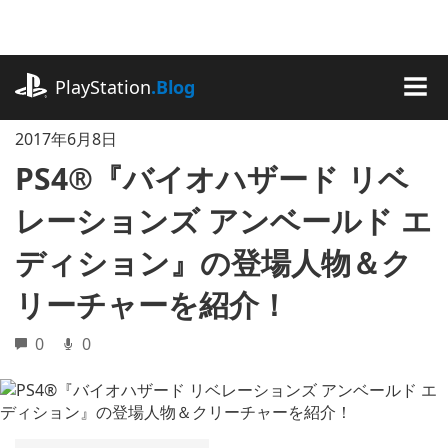
記
事
に
playstation.com
ス
PlayStation
.Blog
キ
MEN
ッ
2017年6月8日
プ
PS4®『バイオハザード リベ
レーションズ アンベールド エ
ディション』の登場人物＆ク
リーチャーを紹介！
0
0