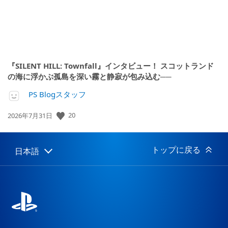
『SILENT HILL: Townfall』インタビュー！ スコットランド
の海に浮かぶ孤島を深い霧と静寂が包み込む──
PS Blogスタッフ
20
公
2026年7月31日
開
日:
トップに戻る
日本語
Select
Current
a
region:
region