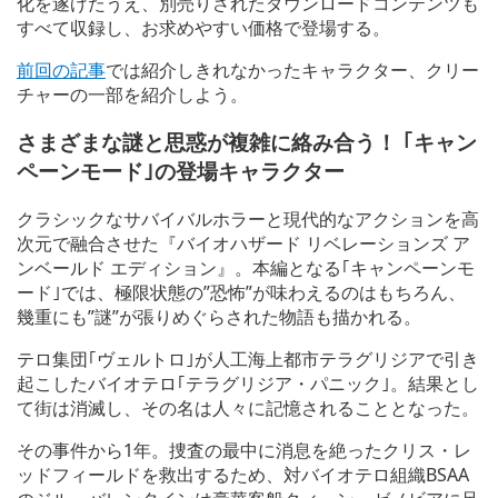
化を遂げたうえ、別売りされたダウンロードコンテンツも
すべて収録し、お求めやすい価格で登場する。
前回の記事
では紹介しきれなかったキャラクター、クリー
チャーの一部を紹介しよう。
さまざまな謎と思惑が複雑に絡み合う！ ｢キャン
ペーンモード｣の登場キャラクター
クラシックなサバイバルホラーと現代的なアクションを高
次元で融合させた『バイオハザード リベレーションズ ア
ンベールド エディション』。本編となる｢キャンペーンモ
ード｣では、極限状態の”恐怖”が味わえるのはもちろん、
幾重にも”謎”が張りめぐらされた物語も描かれる。
テロ集団｢ヴェルトロ｣が人工海上都市テラグリジアで引き
起こしたバイオテロ｢テラグリジア・パニック｣。結果とし
て街は消滅し、その名は人々に記憶されることとなった。
その事件から1年。捜査の最中に消息を絶ったクリス・レ
ッドフィールドを救出するため、対バイオテロ組織BSAA