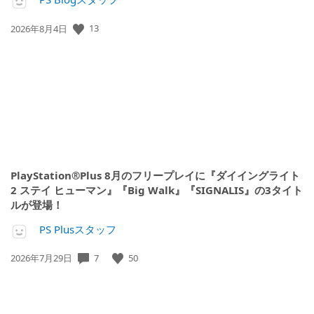
13
公
2026年8月4日
開
日:
PlayStation®Plus 8月のフリープレイに『ダイイングライト
2 ステイ ヒューマン』『Big Walk』『SIGNALIS』の3タイト
ルが登場！
PS Plusスタッフ
7
50
公
2026年7月29日
開
日: