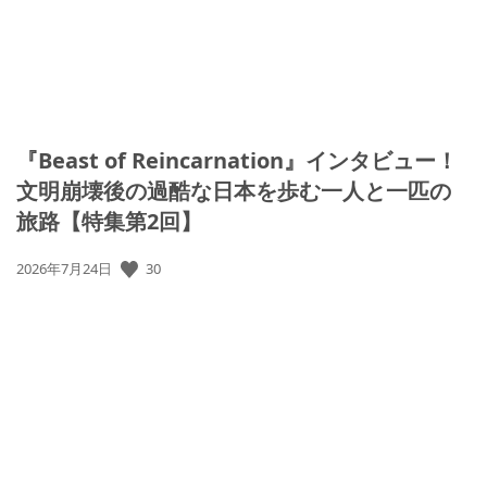
『Beast of Reincarnation』インタビュー！
文明崩壊後の過酷な日本を歩む一人と一匹の
旅路【特集第2回】
30
公
2026年7月24日
開
日: