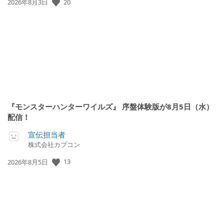
20
公
2026年8月3日
開
日:
『モンスターハンターワイルズ』 序盤体験版が8月5日（水）
配信！
宣伝担当者
株式会社カプコン
13
公
2026年8月5日
開
日: