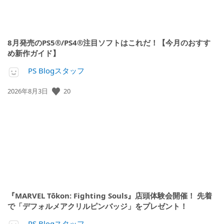
8月発売のPS5®/PS4®注目ソフトはこれだ！【今月のおすす
め新作ガイド】
PS Blogスタッフ
20
公
2026年8月3日
開
日:
『MARVEL Tōkon: Fighting Souls』店頭体験会開催！ 先着
で「デフォルメアクリルピンバッジ」をプレゼント！
PS Blogスタッフ