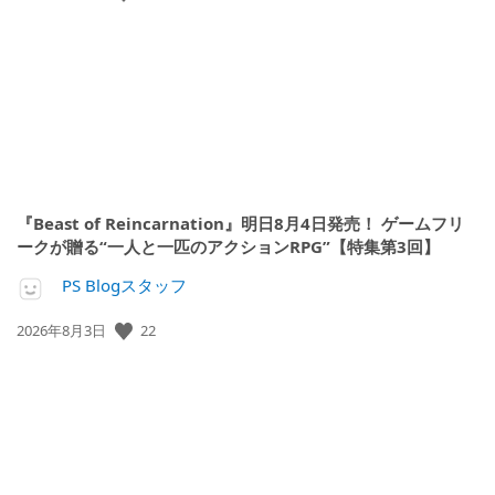
開
日:
『Beast of Reincarnation』明日8月4日発売！ ゲームフリ
ークが贈る“一人と一匹のアクションRPG”【特集第3回】
PS Blogスタッフ
22
公
2026年8月3日
開
日: