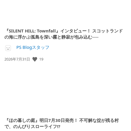
『SILENT HILL: Townfall』インタビュー！ スコットランド
の海に浮かぶ孤島を深い霧と静寂が包み込む──
PS Blogスタッフ
19
公
2026年7月31日
開
日:
『ほの暮しの庭』明日7月30日発売！ 不可解な掟が残る村
で、のんびりスローライフ!?