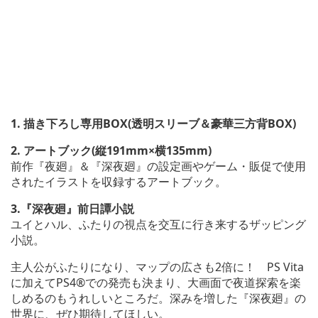
1. 描き下ろし専用BOX(透明スリーブ＆豪華三方背BOX)
2. アートブック(縦191mm×横135mm)
前作『夜廻』＆『深夜廻』の設定画やゲーム・販促で使用
されたイラストを収録するアートブック。
3.『深夜廻』前日譚小説
ユイとハル、ふたりの視点を交互に行き来するザッピング
小説。
主人公がふたりになり、マップの広さも2倍に！ PS Vita
に加えてPS4®での発売も決まり、大画面で夜道探索を楽
しめるのもうれしいところだ。深みを増した『深夜廻』の
世界に、ぜひ期待してほしい。