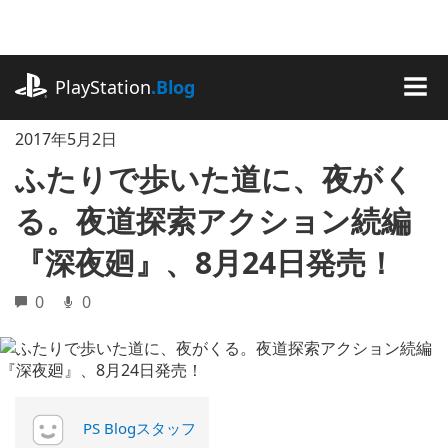
記
事
に
playstation.com
ス
PlayStation
.Blog
キ
MEN
ッ
2017年5月2日
プ
ふたりで歩いた道に、夜がく
る。夜道探索アクション続編
『深夜廻』、8月24日発売！
0
0
PS Blogスタッフ