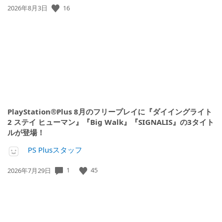
16
公
2026年8月3日
開
日:
PlayStation®Plus 8月のフリープレイに『ダイイングライト
2 ステイ ヒューマン』『Big Walk』『SIGNALIS』の3タイト
ルが登場！
PS Plusスタッフ
1
45
公
2026年7月29日
開
日: