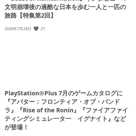
文明崩壊後の過酷な日本を歩む一人と一匹の
旅路【特集第2回】
27
公
2026年7月24日
開
日:
PlayStation®Plus 7月のゲームカタログに
『アバター：フロンティア・オブ・パンド
ラ』『Rise of the Ronin』『ファイアファイ
ティングシミュレ一タ一 イグナイト』など
が登場！