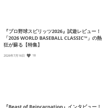
『プロ野球スピリッツ2026』試遊レビュー！
「2026 WORLD BASEBALL CLASSIC™」の熱
狂が蘇る【特集】
18
公
2026年7月16日
開
日:
『Beast of Reincarnation』インタビュー！