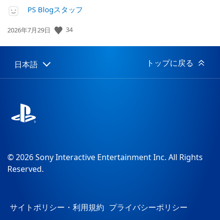
PS Blogスタッフ
34
公
2026年7月29日
開
日:
トップに戻る
日本語
Select
Current
a
region:
region
© 2026 Sony Interactive Entertainment Inc. All Rights
Reserved.
サイトポリシー・利用規約
プライバシーポリシー