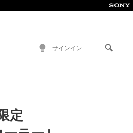
サインイン
検
索
量限定