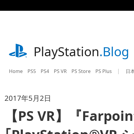
記
事
に
ス
キ
ッ
プ
playstation.com
PlayStation
.Blog
Home
PS5
PS4
PS VR
PS Store
PS Plus
日
Sel
Cur
a
reg
reg
2017年5月2日
【PS VR】『Farpo