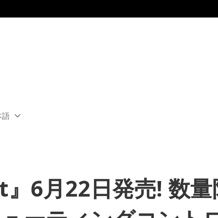
本語
ect
rent
ion:
ion
int』6月22日発売! 数