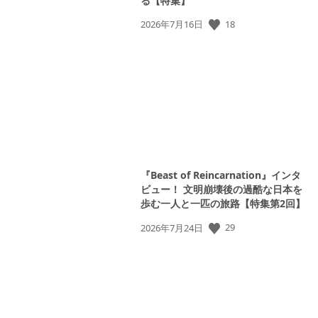
る【特集】
18
公
2026年7月16日
開
日:
『Beast of Reincarnation』インタ
ビュー！ 文明崩壊後の過酷な日本を
歩む一人と一匹の旅路【特集第2回】
29
公
2026年7月24日
開
日: