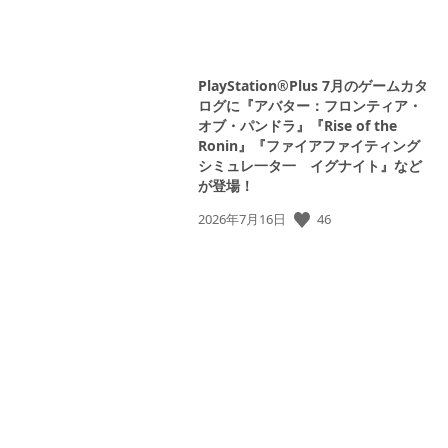
PlayStation®Plus 7月のゲームカタ
ログに『アバター：フロンティア・
オブ・パンドラ』『Rise of the
Ronin』『ファイアファイティング
シミュレ一タ一 イグナイト』など
が登場！
46
公
2026年7月16日
開
日: