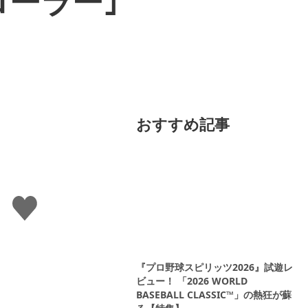
トローラー｣
おすすめ記事
い
い
ね
す
る
『プロ野球スピリッツ2026』試遊レ
ビュー！ 「2026 WORLD
BASEBALL CLASSIC™」の熱狂が蘇