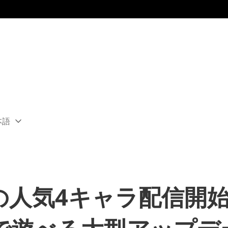
本語
ect
rent
ion:
ion
代の人気4キャラ配信開始