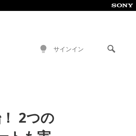
サインイン
検
索
！ 2つの