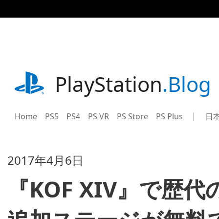
記
事
に
ス
キ
ッ
プ
playstation.com
PlayStation
.Blog
Home
PS5
PS4
PS VR
PS Store
PS Plus
日
Sel
Cur
a
reg
reg
2017年4月6日
『KOF XIV』で歴