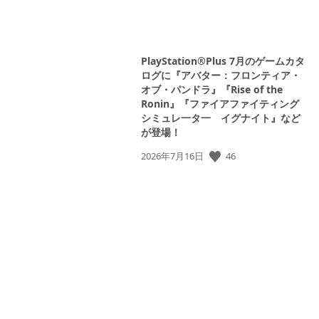
PlayStation®Plus 7月のゲームカタ
ログに『アバター：フロンティア・
オブ・パンドラ』『Rise of the
Ronin』『ファイアファイティング
シミュレ一タ一 イグナイト』など
が登場！
46
公
2026年7月16日
開
日: