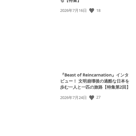
る【特集】
18
公
2026年7月16日
開
日:
『Beast of Reincarnation』インタ
ビュー！ 文明崩壊後の過酷な日本を
歩む一人と一匹の旅路【特集第2回】
27
公
2026年7月24日
開
日: