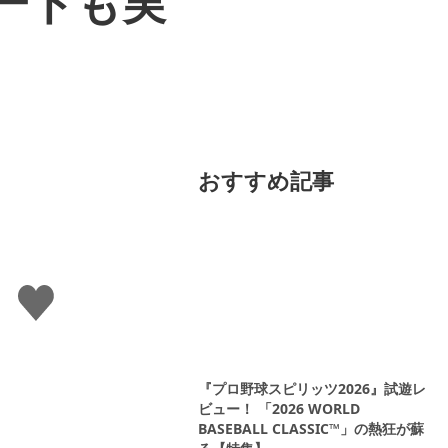
ートも実
おすすめ記事
い
い
ね
す
る
『プロ野球スピリッツ2026』試遊レ
ビュー！ 「2026 WORLD
BASEBALL CLASSIC™」の熱狂が蘇