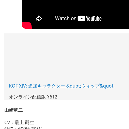
KOF XIV: 追加キャラクター &quot;ウィップ&quot;
(新
し
オンライン配信版 ¥612
い
ウ
山崎竜二
ィ
ン
CV：最上 嗣生
ド
価格：600円(税込)