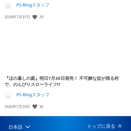
PS Blogスタッフ
20
公
2026年7月31日
開
日:
『ほの暮しの庭』明日7月30日発売！ 不可解な掟が残る村
で、のんびりスローライフ!?
PS Blogスタッフ
36
公
2026年7月29日
開
日:
トップに戻る
日本語
Select
Current