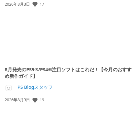
17
公
2026年8月3日
開
日:
8月発売のPS5®/PS4®注目ソフトはこれだ！【今月のおすす
め新作ガイド】
PS Blogスタッフ
19
公
2026年8月3日
開
日: