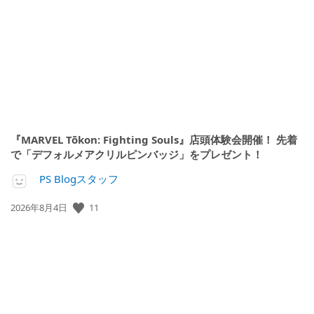
開
日:
『MARVEL Tōkon: Fighting Souls』店頭体験会開催！ 先着
で「デフォルメアクリルピンバッジ」をプレゼント！
PS Blogスタッフ
11
公
2026年8月4日
開
日: