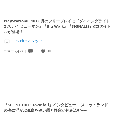
PlayStation®Plus 8月のフリープレイに『ダイイングライト
2 ステイ ヒューマン』『Big Walk』『SIGNALIS』の3タイト
ルが登場！
PS Plusスタッフ
5
48
公
2026年7月29日
開
日:
『SILENT HILL: Townfall』インタビュー！ スコットランド
の海に浮かぶ孤島を深い霧と静寂が包み込む──