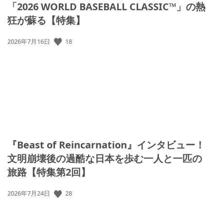
「2026 WORLD BASEBALL CLASSIC™」の熱
狂が蘇る【特集】
18
公
2026年7月16日
開
日:
『Beast of Reincarnation』インタビュー！
文明崩壊後の過酷な日本を歩む一人と一匹の
旅路【特集第2回】
28
公
2026年7月24日
開
日: