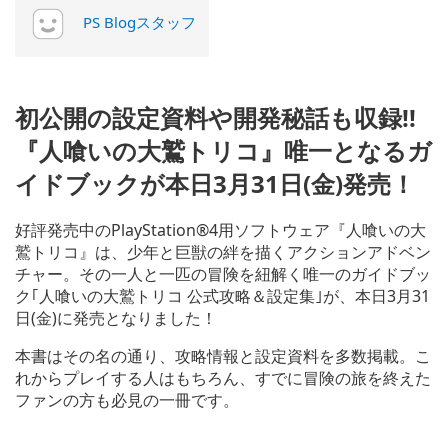
PS Blogスタッフ
初公開の設定資料や開発秘話も収録!!
『人喰いの大鷲トリコ』唯一となるガ
イドブックが本日3月31日(金)発売！
好評発売中のPlayStation®4用ソフトウェア『人喰いの大
鷲トリコ』は、少年と巨獣の絆を描くアクションアドベン
チャー。その一人と一匹の冒険を紐解く唯一のガイドブッ
ク｢人喰いの大鷲トリコ 公式攻略＆設定集｣が、本日3月31
日(金)に発売となりました！
本書はその名の通り、攻略情報と設定資料を多数掲載。こ
れからプレイする人はもちろん、すでに冒険の旅を終えた
ファンの方も必見の一冊です。