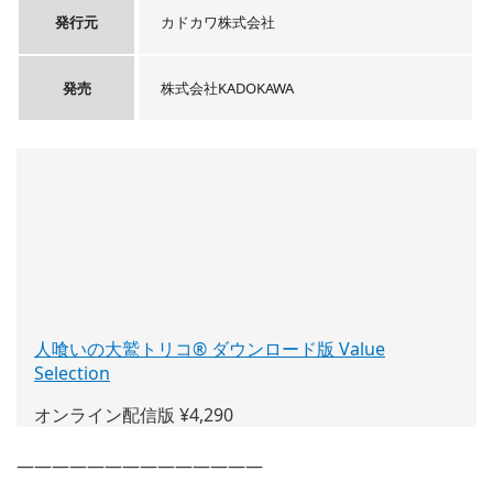
発行元
カドカワ株式会社
発売
株式会社KADOKAWA
人喰いの大鷲トリコ® ダウンロード版 Value
Selection
(新
し
オンライン配信版 ¥4,290
い
ウ
——————————————
ィ