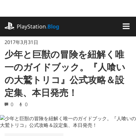
記
事
に
playstation.com
ス
PlayStation
.Blog
キ
MEN
ッ
2017年3月31日
プ
少年と巨獣の冒険を紐解く唯
一のガイドブック。『人喰い
の大鷲トリコ』公式攻略＆設
定集、本日発売！
0
0