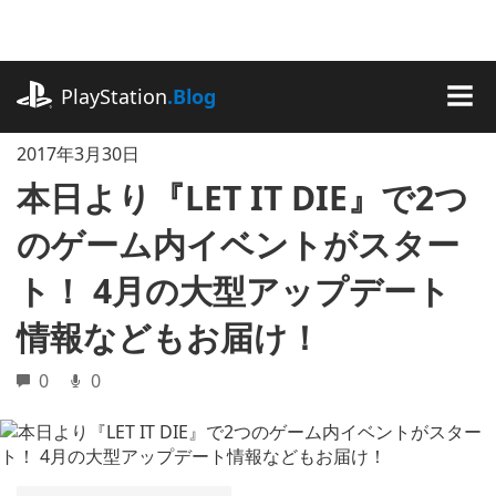
記
事
に
playstation.com
ス
PlayStation
.Blog
キ
MEN
ッ
2017年3月30日
プ
本日より『LET IT DIE』で2つ
のゲーム内イベントがスター
ト！ 4月の大型アップデート
情報などもお届け！
0
0