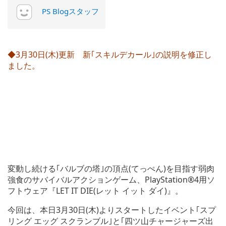
PS Blogスタッフ
◆3月30日(木)更新 新｢スキルデカール｣の説明を修正し
ました。
変動し続ける｢バルブの塔｣の頂点(てっぺん)を目指す弱肉
強食のサバイバルアクションゲーム、PlayStation®4用ソ
フトウェア『LET IT DIE(レット イット ダイ)』。
今回は、本日3月30日(木)よりスタートしたイベント｢スプ
リング エッグ スクランブル｣と｢四ツ山チャージャーズ出