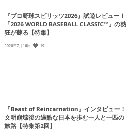
『プロ野球スピリッツ2026』試遊レビュー！
「2026 WORLD BASEBALL CLASSIC™」の熱
狂が蘇る【特集】
19
公
2026年7月16日
開
日:
『Beast of Reincarnation』インタビュー！
文明崩壊後の過酷な日本を歩む一人と一匹の
旅路【特集第2回】