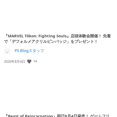
『MARVEL Tōkon: Fighting Souls』店頭体験会開催！ 先着
で「デフォルメアクリルピンバッジ」をプレゼント！
PS Blogスタッフ
14
公
2026年8月4日
開
日:
『Beast of Reincarnation』明日8月4日発売！ ゲームフリ