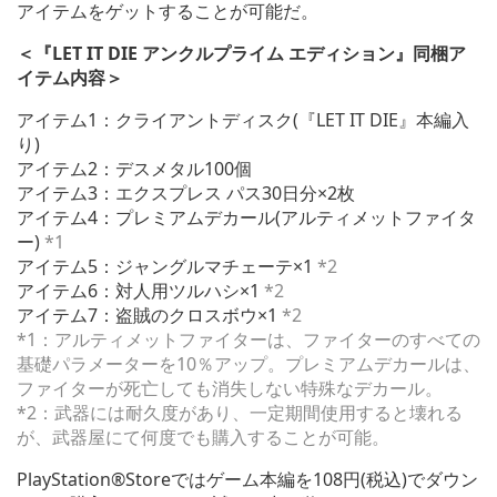
アイテムをゲットすることが可能だ。
＜『LET IT DIE アンクルプライム エディション』同梱ア
イテム内容＞
アイテム1：クライアントディスク(『LET IT DIE』本編入
り)
アイテム2：デスメタル100個
アイテム3：エクスプレス パス30日分×2枚
アイテム4：プレミアムデカール(アルティメットファイタ
ー)
*1
アイテム5：ジャングルマチェーテ×1
*2
アイテム6：対人用ツルハシ×1
*2
アイテム7：盗賊のクロスボウ×1
*2
*1：アルティメットファイターは、ファイターのすべての
基礎パラメーターを10％アップ。プレミアムデカールは、
ファイターが死亡しても消失しない特殊なデカール。
*2：武器には耐久度があり、一定期間使用すると壊れる
が、武器屋にて何度でも購入することが可能。
PlayStation®Storeではゲーム本編を108円(税込)でダウン