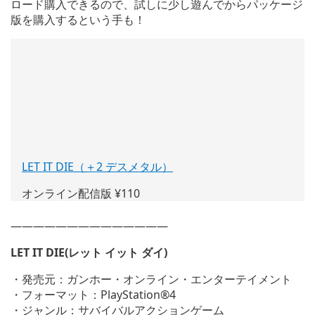
ロード購入できるので、試しに少し遊んでからパッケージ
版を購入するという手も！
LET IT DIE（＋2 デスメタル）
(新
し
オンライン配信版 ¥110
い
ウ
——————————————
ィ
ン
LET IT DIE(レット イット ダイ)
ド
ウ
・発売元：ガンホー・オンライン・エンターテイメント
で
・フォーマット：PlayStation®4
開
・ジャンル：サバイバルアクションゲーム