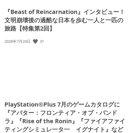
『Beast of Reincarnation』インタビュー！
文明崩壊後の過酷な日本を歩む一人と一匹の
旅路【特集第2回】
31
公
2026年7月24日
開
日:
PlayStation®Plus 7月のゲームカタログに
『アバター：フロンティア・オブ・パンド
ラ』『Rise of the Ronin』『ファイアファイ
ティングシミュレ一タ一 イグナイト』など