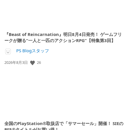
『Beast of Reincarnation』明日8月4日発売！ ゲームフリ
ークが贈る“一人と一匹のアクションRPG”【特集第3回】
PS Blogスタッフ
26
公
2026年8月3日
開
日:
全国のPlayStation®取扱店で「サマーセール」開催！ SIEの
PS5®タイトルがお買い得！