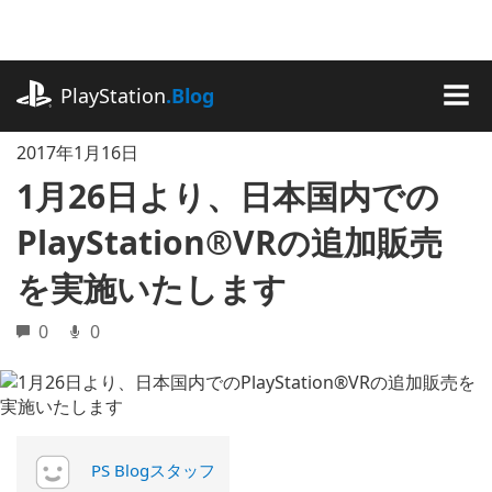
記
事
に
playstation.com
ス
PlayStation
.Blog
キ
MEN
ッ
2017年1月16日
プ
1月26日より、日本国内での
PlayStation®VRの追加販売
を実施いたします
0
0
PS Blogスタッフ