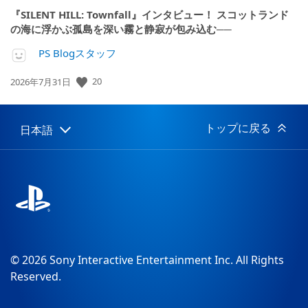
『SILENT HILL: Townfall』インタビュー！ スコットランド
の海に浮かぶ孤島を深い霧と静寂が包み込む──
PS Blogスタッフ
20
公
2026年7月31日
開
日:
トップに戻る
日本語
Select
Current
a
region:
region
© 2026 Sony Interactive Entertainment Inc. All Rights
Reserved.