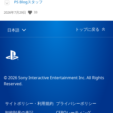
PS Blogスタッフ
33
公
2026年7月29日
開
日:
トップに戻る
日本語
Select
Current
a
region:
region
© 2026 Sony Interactive Entertainment Inc. All Rights
Reserved.
サイトポリシー・利用規約
プライバシーポリシー
知的財産の表記
CEROレーティング