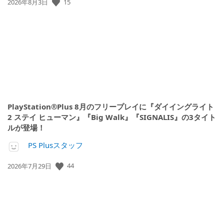
15
公
2026年8月3日
開
日:
PlayStation®Plus 8月のフリープレイに『ダイイングライト
2 ステイ ヒューマン』『Big Walk』『SIGNALIS』の3タイト
ルが登場！
PS Plusスタッフ
44
公
2026年7月29日
開
日: