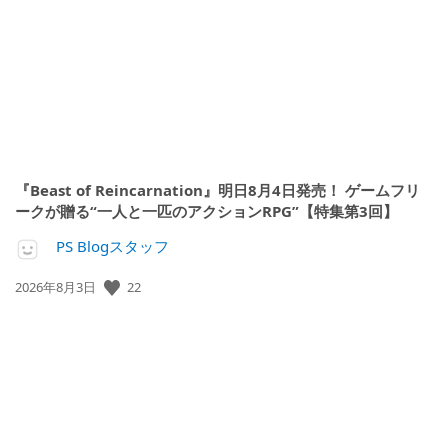
日:
『Beast of Reincarnation』明日8月4日発売！ ゲームフリ
ークが贈る“一人と一匹のアクションRPG”【特集第3回】
PS Blogスタッフ
22
公
2026年8月3日
開
日: