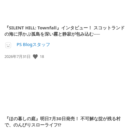
『SILENT HILL: Townfall』インタビュー！ スコットランド
の海に浮かぶ孤島を深い霧と静寂が包み込む──
PS Blogスタッフ
18
公
2026年7月31日
開
日:
『ほの暮しの庭』明日7月30日発売！ 不可解な掟が残る村
で、のんびりスローライフ!?