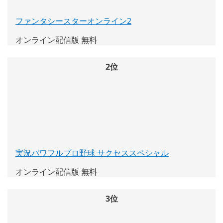
ファンタシースターオンライン2
(新
し
オンライン配信版 無料
い
ウ
ィ
2位
ン
ド
ウ
で
開
く)
実況パワフルプロ野球 サクセススペシャル
(新
し
オンライン配信版 無料
い
ウ
ィ
3位
ン
ド