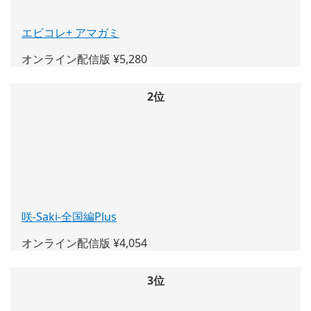
エビコレ+ アマガミ
(新
し
オンライン配信版 ¥5,280
い
ウ
ィ
2位
ン
ド
ウ
で
開
く)
咲-Saki-全国編Plus
(新
し
オンライン配信版 ¥4,054
い
ウ
ィ
3位
ン
ド