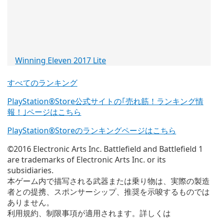
ウ
で
開
く)
Winning Eleven 2017 Lite
(新
し
い
すべてのランキング
ウ
PlayStation®Store公式サイトの｢売れ筋！ランキング情
ィ
報！｣ページはこちら
ン
ド
PlayStation®Storeのランキングページはこちら
ウ
で
©2016 Electronic Arts Inc. Battlefield and Battlefield 1
開
are trademarks of Electronic Arts Inc. or its
く)
subsidiaries.
本ゲーム内で描写される武器または乗り物は、実際の製造
者との提携、スポンサーシップ、推奨を示唆するものでは
ありません。
利用規約、制限事項が適用されます。詳しくは