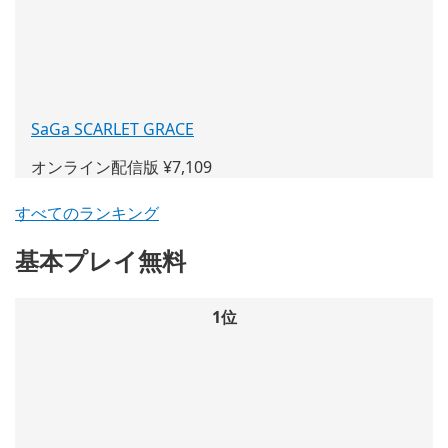
ウ
で
開
く)
SaGa SCARLET GRACE
(新
し
オンライン配信版 ¥7,109
い
ウ
すべてのランキング
ィ
ン
基本プレイ無料
ド
ウ
で
1位
開
く)