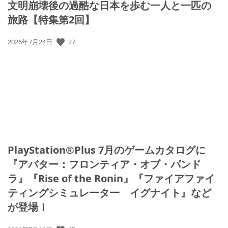
文明崩壊後の過酷な日本を歩む一人と一匹の
旅路【特集第2回】
27
公
2026年7月24日
開
日:
PlayStation®Plus 7月のゲームカタログに
『アバター：フロンティア・オブ・パンド
ラ』『Rise of the Ronin』『ファイアファイ
ティングシミュレ一タ一 イグナイト』など
が登場！