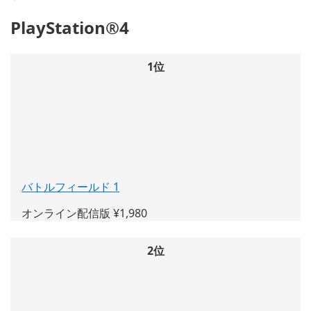
PlayStation®4
1位
バトルフィールド 1
(新
し
オンライン配信版 ¥1,980
い
ウ
ィ
2位
ン
ド
ウ
で