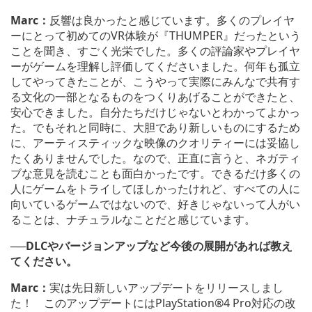
Marc：
反響は良かったと感じています。多くのプレイヤ
ーにとって初めてのVR体験が『THUMPER』だったという
ことを聞き、すごく光栄でした。多くの評論家やプレイヤ
ーがゲームを理解し評価してくださいました。何年も孤立
してやってきたことが、こうやって実際にみんなで共有す
る文化の一部となるものをつくりあげることができたと、
安心できました。自分たちだけじゃないとわかってよかっ
た。でもそれと同時に、大胆であり新しいものにするため
に、アーティスティックな映像のクオリティーには妥協し
たくありませんでした。なので、正直に言うと、ネガティ
ブな意見を読むことも面白かったです。できるだけ多くの
人にゲームをトライしてほしかったけれど、すべての人に
向いているゲームではないので、好きじゃないって人がい
ることは、ナチュラルなことだと感じています。
──
DLCやバージョンアップなど今後の展開があれば教え
てください。
Marc：
実は先日新しいアップデートをリリースしまし
た！ このアップデートにはPlayStation®4 Pro対応の改