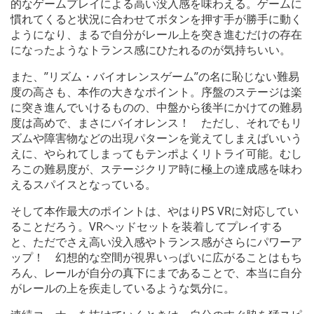
的なゲームプレイによる高い没入感を味わえる。ゲームに
慣れてくると状況に合わせてボタンを押す手が勝手に動く
ようになり、まるで自分がレール上を突き進むだけの存在
になったようなトランス感にひたれるのが気持ちいい。
また、”リズム・バイオレンスゲーム”の名に恥じない難易
度の高さも、本作の大きなポイント。序盤のステージは楽
に突き進んでいけるものの、中盤から後半にかけての難易
度は高めで、まさにバイオレンス！ ただし、それでもリ
ズムや障害物などの出現パターンを覚えてしまえばいいう
えに、やられてしまってもテンポよくリトライ可能。むし
ろこの難易度が、ステージクリア時に極上の達成感を味わ
えるスパイスとなっている。
そして本作最大のポイントは、やはりPS VRに対応してい
ることだろう。VRヘッドセットを装着してプレイする
と、ただでさえ高い没入感やトランス感がさらにパワーア
ップ！ 幻想的な空間が視界いっぱいに広がることはもち
ろん、レールが自分の真下にまであることで、本当に自分
がレールの上を疾走しているような気分に。