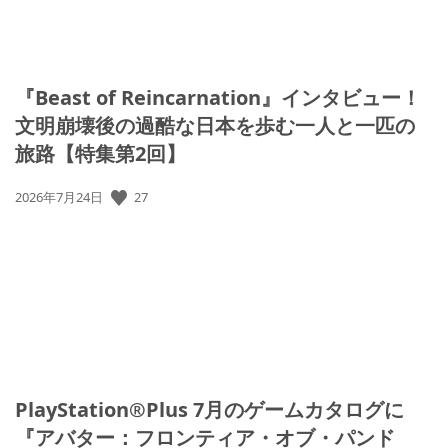
『Beast of Reincarnation』インタビュー！
文明崩壊後の過酷な日本を歩む一人と一匹の
旅路【特集第2回】
27
公
2026年7月24日
開
日:
PlayStation®Plus 7月のゲームカタログに
『アバター：フロンティア・オブ・パンド