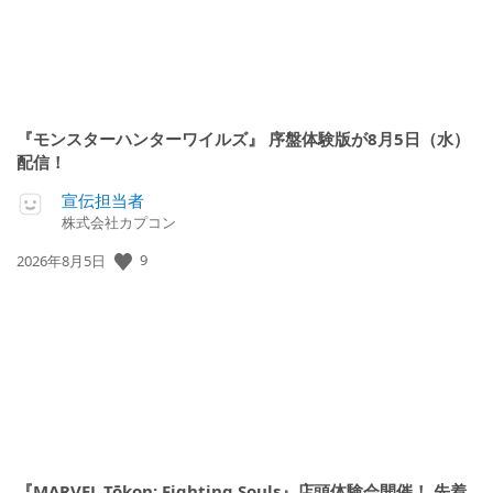
『モンスターハンターワイルズ』 序盤体験版が8月5日（水）
配信！
宣伝担当者
株式会社カプコン
9
公
2026年8月5日
開
日:
『MARVEL Tōkon: Fighting Souls』店頭体験会開催！ 先着