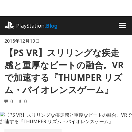
記
事
に
playstation.com
ス
PlayStation
.Blog
キ
MEN
ッ
2016年12月19日
プ
【PS VR】スリリングな疾走
感と重厚なビートの融合。VR
で加速する『THUMPER リズ
ム・バイオレンスゲーム』
0
0