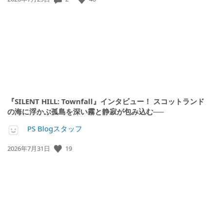
開
日:
『SILENT HILL: Townfall』インタビュー！ スコットランド
の海に浮かぶ孤島を深い霧と静寂が包み込む──
PS Blogスタッフ
19
公
2026年7月31日
開
日: