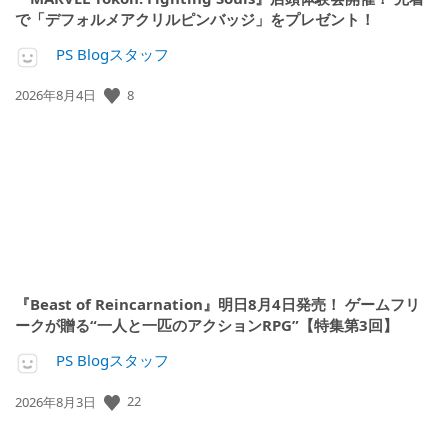
で「デフォルメアクリルピンバッジ」をプレゼント！
PS Blogスタッフ
8
公
2026年8月4日
開
日:
『Beast of Reincarnation』明日8月4日発売！ ゲームフリ
ークが贈る“一人と一匹のアクションRPG”【特集第3回】
PS Blogスタッフ
22
公
2026年8月3日
開
日: