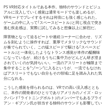
PS VR対応タイトルである本作。独特のサウンドとビジュ
アルに没入していく感覚は通常モードでも楽しめるが、
VRモードでプレイするそれは何倍にも強く感じられた。
ゲームの中に入って｢スペースビートル｣と同じ視点で突き
進む疾走感は、実際に試してみると想像以上に鮮烈だ。
障害物となって迫るビートや連続コーナーに合わせ、リズ
ムを刻むように操作すれば、重厚でメタリックなサウンド
が奏でられていく。この猛スピードで駆ける｢スペースビ
ートル｣と一体化したようなトランス感覚が本作の醍醐味
になっているが、続けるうちに集中力がどんどん研ぎ澄ま
されていくのが気持ちいい。一流のアスリートが極限まで
集中することを”ゾーン”に入るというが、一流でもなけれ
ばアスリートでもない自分もその領域に足を踏み入れた気
分になれる。
こうした感覚を得られるのは、VRでの高い没入感ととも
に、本作の開発者のひとりでありアメリカのノイズ・ロッ
クバンド｢ライトニングボルト｣のメンバーでもあるブライ
アン・ギブソン氏が担当する独特のサウンドも影響してい