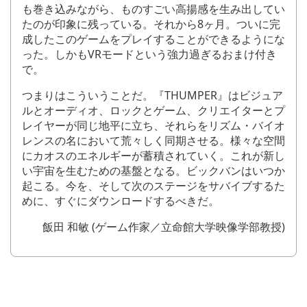
も巻き込みながら、ものすごい高揚感を生み出してい
たのが印象に残っている。それから8ヶ月。ついに完
成したこのゲームをプレイすることができるようにな
った。しかもVRモードという強力過ぎるおまけ付き
で。
つまりはこういうことだ。『THUMPER』はビジュア
ルとオーディオ、ロックとゲーム、クリエイターとプ
レイヤーが同じ地平に立ち、それらをリズム・バイオ
レンスの名において荒々しく同期させる。様々な空間
にカオスのエネルギーが蓄積されていく。これが新し
い宇宙を生むための基盤となる。ビックバンはいつか
起こる。今を、そして次のステージをサバイブするた
めに、すぐにダウンロードするべきだ。
飯田 和敏 (ゲーム作家／立命館大学映像学部教授)