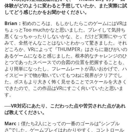
体験がどのように変わると予想していたか、また実際に試
してどう感じたかをお聞かせください。
Brian：
初めのころは、もしかしたらこのゲームにはVRは
ちょっとToo muchかなと思いました。プレイして気持ち
悪くなっちゃったりしないかな、と。だけど実際にやって
みて、全然そんなことはないとわかって驚きました。それ
どころか、VRによって『THUMPER』はさらに遊びがいの
あるゲームになると感じました。根本的なチャレンジのひ
とつであったスペースでの合図の位置を把握することも、
より簡単になったし、フレームレートが高いおかげで、ハ
イスピードで物が動いていてもつねに視界がクリアでし
た。ボスもより大きく怖く見せることでスケールを大きく
できたので、この作品はVRにすごく向いていたと思いま
す。
──
VR対応にあたり、こだわった点や苦労された点があれ
ば教えてください。
Marc：
僕たち2人にとっての一番のゴールは”シンプル
さ”でした。ゲームプレイはわかりやすく、コントロール