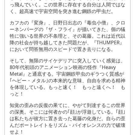
っ飛んでいく。この世界に存在する自分は人間ではな
く、超高速で宇宙空間を突き進む鋼鉄の甲虫だ。
カフカの『変身』、日野日出志の『毒虫小僧』、クロ
ーネンバーグの『ザ・フライ』が描いてきた、個の犠
牲に強いる世界の不条理と、その葛藤。これは近代以
降の社会が持ち越してきた問題だが、『THUMPER』
において問答無用のスピードで置き去りになる。
そして、無限のサイケデリアに突入していく感覚は、
80年代初頭のアニメーション映画の怪作『Heavy
Metal』と通底する。宇宙鋼鉄甲虫のギラつく質感が
｢ヘビー・メタル｣の本来的な意味、自由を求める精神
を体現している。もっと速く！ もっと遠くへ！ も
っと！
知覚の歪みの反復の果てに、やがて到達するこの世界
の深奥。そこには何者かの｢顔｣が浮遊している。｢顔｣
は私たちが彼方に置き去った葛藤の化身だ。自らの歪
んだポートレイトをリズム・バイオレンスの力で破壊
せよ！