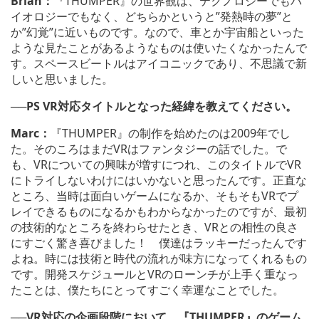
Brian：
『THUMPER』の世界観は、テクノロジーでもバ
イオロジーでもなく、どちらかというと”発熱時の夢”と
か”幻覚”に近いものです。なので、車とか宇宙船といった
ような見たことがあるようなものは使いたくなかったんで
す。スペースビートルはアイコニックであり、不思議で新
しいと思いました。
──
PS VR対応タイトルとなった経緯を教えてください。
Marc：
『THUMPER』の制作を始めたのは2009年でし
た。そのころはまだVRはファンタジーの話でした。で
も、VRについての興味が増すにつれ、このタイトルでVR
にトライしないわけにはいかないと思ったんです。正直な
ところ、当時は面白いゲームになるか、そもそもVRでプ
レイできるものになるかもわからなかったのですが、最初
の技術的なところを終わらせたとき、VRとの相性の良さ
にすごく驚き喜びました！ 僕達はラッキーだったんです
よね。時には技術と時代の流れが味方になってくれるもの
です。開発スケジュールとVRのローンチが上手く重なっ
たことは、僕たちにとってすごく幸運なことでした。
──
VR対応の企画段階において、『THUMPER』のゲーム