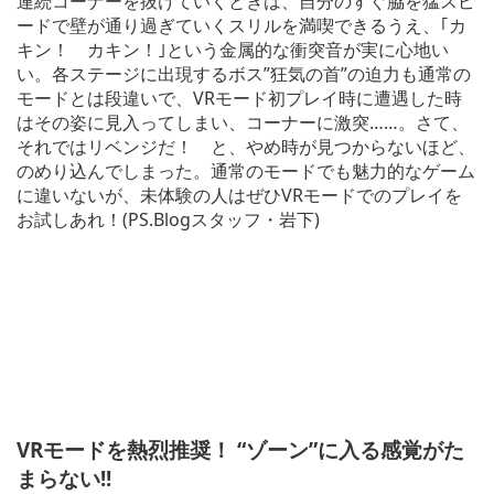
連続コーナーを抜けていくときは、自分のすぐ脇を猛スピ
ードで壁が通り過ぎていくスリルを満喫できるうえ、｢カ
キン！ カキン！｣という金属的な衝突音が実に心地い
い。各ステージに出現するボス”狂気の首”の迫力も通常の
モードとは段違いで、VRモード初プレイ時に遭遇した時
はその姿に見入ってしまい、コーナーに激突……。さて、
それではリベンジだ！ と、やめ時が見つからないほど、
のめり込んでしまった。通常のモードでも魅力的なゲーム
に違いないが、未体験の人はぜひVRモードでのプレイを
お試しあれ！(PS.Blogスタッフ・岩下)
VR
モードを熱烈推奨！ “ゾーン”に入る感覚がた
まらない!!