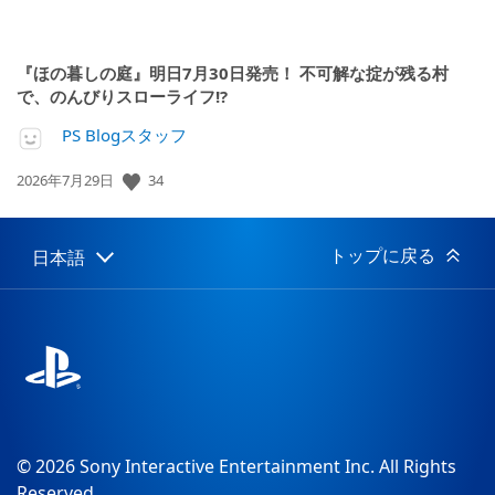
『ほの暮しの庭』明日7月30日発売！ 不可解な掟が残る村
で、のんびりスローライフ!?
PS Blogスタッフ
34
公
2026年7月29日
開
日:
トップに戻る
日本語
Select
Current
a
region:
region
© 2026 Sony Interactive Entertainment Inc. All Rights
Reserved.