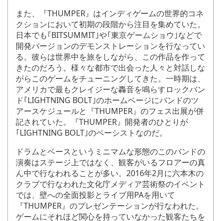
また、『THUMPER』はインディゲームの世界的コネ
クションにおいて初期の段階から注目を集めていた。
日本でも｢BITSUMMIT｣や｢東京ゲームショウ｣などで
開発バージョンのデモンストレーションを行なってい
る。彼らは世界中を旅をしながら、この作品を作って
きたのだろう。様々な都市で出会った人々と対話しな
がらこのゲームをチューニングしてきた。一時期は、
アメリカで最もクレイジーな轟音を鳴らすロックバン
ド｢LIGHTNING BOLT｣のホームページにバンドのツ
アースケジュールと『THUMPER』のフェス出展が併
記されていた。『THUMPER』開発者のひとりが
｢LIGHTNING BOLT｣のベーシストなのだ。
ドラムとベースというミニマムな形態のこのバンドの
演奏はステージ上ではなく、観客がいるフロアーの真
ん中で行なわれることが多い。2016年2月に六本木の
クラブで行なわれた文化庁メディア芸術祭のイベント
では、壁への全面投影とライブ用PAを用いて
『THUMPER』のプレゼンテーションが行なわれた。
ゲームにそれほど関心を持っていなかった観客たちを