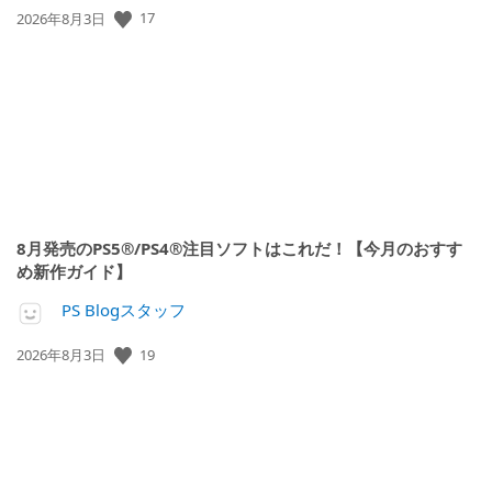
17
公
2026年8月3日
開
日:
8月発売のPS5®/PS4®注目ソフトはこれだ！【今月のおすす
め新作ガイド】
PS Blogスタッフ
19
公
2026年8月3日
開
日: