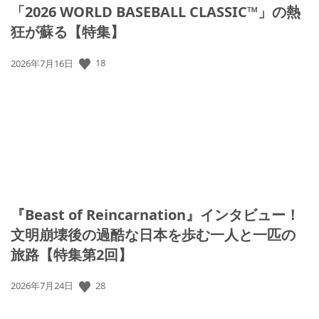
「2026 WORLD BASEBALL CLASSIC™」の熱
狂が蘇る【特集】
18
公
2026年7月16日
開
日:
『Beast of Reincarnation』インタビュー！
文明崩壊後の過酷な日本を歩む一人と一匹の
旅路【特集第2回】
28
公
2026年7月24日
開
日: