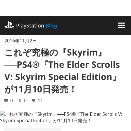
記
事
に
playstation.com
ス
PlayStation
.Blog
キ
MEN
ッ
2016年11月2日
プ
これぞ究極の『Skyrim』
──PS4®『The Elder Scrolls
V: Skyrim Special Edition』
が11月10日発売！
0
0
11