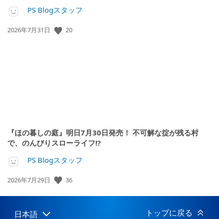
PS Blogスタッフ
20
公
2026年7月31日
開
日:
『ほの暮しの庭』明日7月30日発売！ 不可解な掟が残る村
で、のんびりスローライフ!?
PS Blogスタッフ
36
公
2026年7月29日
開
日:
トップに戻る
日本語
Select
Current