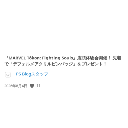
開
日:
『MARVEL Tōkon: Fighting Souls』店頭体験会開催！ 先着
で「デフォルメアクリルピンバッジ」をプレゼント！
PS Blogスタッフ
11
公
2026年8月4日
開
日: