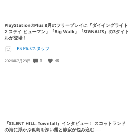
PlayStation®Plus 8月のフリープレイに『ダイイングライト
2 ステイ ヒューマン』『Big Walk』『SIGNALIS』の3タイト
ルが登場！
PS Plusスタッフ
5
48
公
2026年7月29日
開
日:
『SILENT HILL: Townfall』インタビュー！ スコットランド
の海に浮かぶ孤島を深い霧と静寂が包み込む──