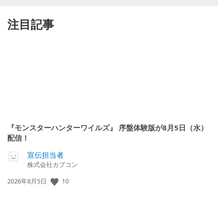
注目記事
『モンスターハンターワイルズ』 序盤体験版が8月5日（水）
配信！
宣伝担当者
株式会社カプコン
10
公
2026年8月5日
開
日: