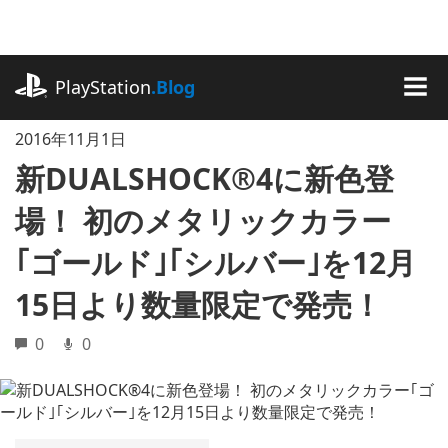
記
事
に
playstation.com
ス
PlayStation
.Blog
キ
MEN
ッ
2016年11月1日
プ
新DUALSHOCK®4に新色登
場！ 初のメタリックカラー
｢ゴールド｣｢シルバー｣を12月
15日より数量限定で発売！
0
0