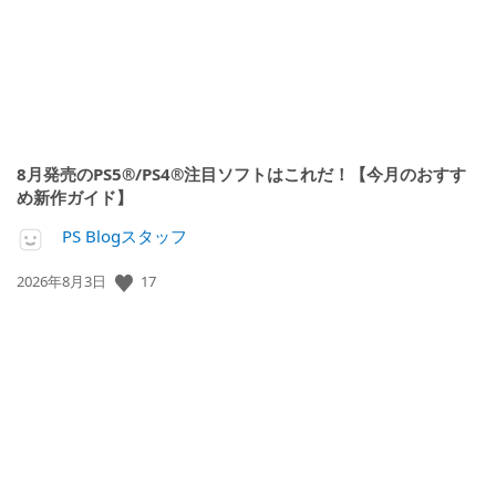
8月発売のPS5®/PS4®注目ソフトはこれだ！【今月のおすす
め新作ガイド】
PS Blogスタッフ
17
公
2026年8月3日
開
日: