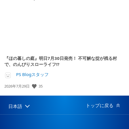
開
日:
『ほの暮しの庭』明日7月30日発売！ 不可解な掟が残る村
で、のんびりスローライフ!?
PS Blogスタッフ
35
公
2026年7月29日
開
日:
トップに戻る
日本語
Select
Current
a
region:
region