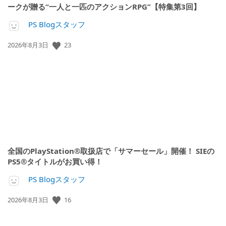
ークが贈る“一人と一匹のアクションRPG”【特集第3回】
PS Blogスタッフ
23
公
2026年8月3日
開
日:
全国のPlayStation®取扱店で「サマーセール」開催！ SIEの
PS5®タイトルがお買い得！
PS Blogスタッフ
16
公
2026年8月3日
開
日: