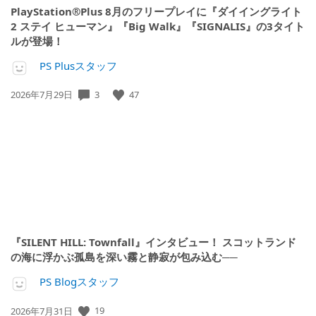
PlayStation®Plus 8月のフリープレイに『ダイイングライト
2 ステイ ヒューマン』『Big Walk』『SIGNALIS』の3タイト
ルが登場！
PS Plusスタッフ
3
47
公
2026年7月29日
開
日:
『SILENT HILL: Townfall』インタビュー！ スコットランド
の海に浮かぶ孤島を深い霧と静寂が包み込む──
PS Blogスタッフ
19
公
2026年7月31日