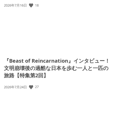
18
公
2026年7月16日
開
日:
『Beast of Reincarnation』インタビュー！
文明崩壊後の過酷な日本を歩む一人と一匹の
旅路【特集第2回】
27
公
2026年7月24日
開
日: